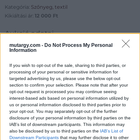
Kategória:
Szőnyeg, textil
Kikiáltási ár:
12 000
Ft
Aukció adatai
Aukció neve:
41. Aukció Festmény, műtárgy, varia aukció
mutargy.com -
Do Not Process My Personal
Information
Aukció dátuma: 2017.03.09
Aukció ideje: 18:00
If you wish to opt-out of the sale, sharing to third parties, or
processing of your personal or sensitive information for
Aukció helye: 1055 Budapest, Falk Miksa utca 24-26.
targeted advertising by us, please use the below opt-out
Tételszám: 859
section to confirm your selection. Please note that after your
opt-out request is processed you may continue seeing
interest-based ads based on personal information utilized by
Eladó adatai
us or personal information disclosed to third parties prior to
your opt-out. You may separately opt-out of the further
Eladó:
Biksady Galéria
disclosure of your personal information by third parties on the
Cím: Törő Tamás
IAB’s list of downstream participants. This information may
Biksady Galéria Kft.
also be disclosed by us to third parties on the
IAB’s List of
1055, Budapest, Falk Miksa u.
Downstream Participants
that may further disclose it to other