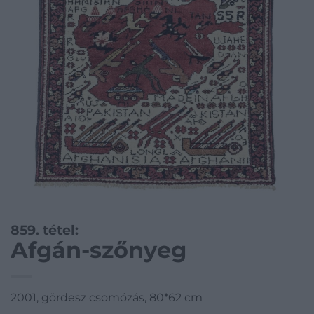
859. tétel:
Afgán-szőnyeg
2001, gördesz csomózás, 80*62 cm