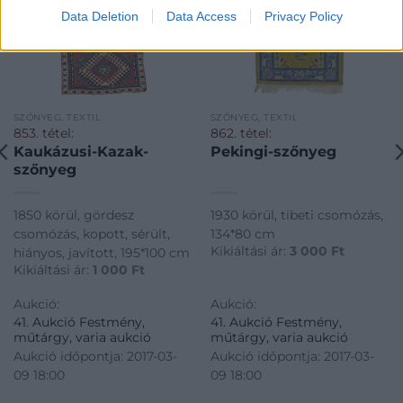
Data Deletion
Data Access
Privacy Policy
SZŐNYEG, TEXTIL
SZŐNYEG, TEXTIL
853. tétel:
862. tétel:
Kaukázusi-Kazak-
Pekingi-szőnyeg
szőnyeg
1850 körül, gördesz
1930 körül, tibeti csomózás,
csomózás, kopott, sérült,
134*80 cm
Kikiáltási ár:
3 000
Ft
hiányos, javított, 195*100 cm
Kikiáltási ár:
1 000
Ft
Aukció:
Aukció:
41. Aukció Festmény,
41. Aukció Festmény,
műtárgy, varia aukció
műtárgy, varia aukció
Aukció időpontja: 2017-03-
Aukció időpontja: 2017-03-
09 18:00
09 18:00