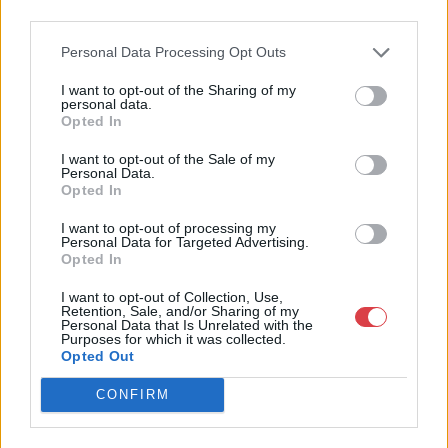
24-26.
third parties.
Telefon: 061/784-1111 061/780-
Personal Data Processing Opt Outs
9307
Weboldal:
I want to opt-out of the Sharing of my
personal data.
http://www.biksady.com
Opted In
GALÉRIA TOVÁBBI MŰTÁRGYAI
I want to opt-out of the Sale of my
Personal Data.
Opted In
I want to opt-out of processing my
Personal Data for Targeted Advertising.
Opted In
I want to opt-out of Collection, Use,
Retention, Sale, and/or Sharing of my
Personal Data that Is Unrelated with the
KAPCSOLÓDÓ MŰTÁRGYAK
Purposes for which it was collected.
Opted Out
CONFIRM