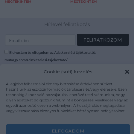
MEGTEKINTEM
MEGTEKINTEM
Hírlevél feliratkozás
Elolvastam és elfogadom az Adatkezelési tájékoztatót:
mutargy.com/adatkezelesi-tajekoztato/
Cookie (süti) kezelés
Rólunk
Áraink
Médiaajánlat
ÁSZF
A legjobb felhasználói élmény biztosítása érdekében sütiket
használunk az eszközinformációk tárolására és/vagy elérésére. Ezen
Karrier
Adatvédelem
technológiákhoz való hozzájárulás lehetővé teszi számunkra, hogy
Kapcsolat
Impresszum
olyan adatokat dolgozzunk fel, mint a böngészési viselkedés vagy az
egyedi azonosítók ezen a webhelyen. A hozzájárulás megtagadása
vagy visszavonása bizonyos funkciókat hátrányosan befolyásolhat.
Kövesse a műtárgy.com-ot
ELFOGADOM