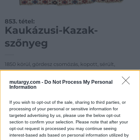
853. tétel:
Kaukázusi-Kazak-
szőnyeg
1850 körül, gördesz csomózás, kopott, sérült,
hiányos, javított, 195*100 cm
mutargy.com -
Do Not Process My Personal
Kategória:
Szőnyeg, textil
Information
Kikiáltási ár:
1 000
Ft
If you wish to opt-out of the sale, sharing to third parties, or
processing of your personal or sensitive information for
Aukció adatai
targeted advertising by us, please use the below opt-out
section to confirm your selection. Please note that after your
Aukció neve:
41. Aukció Festmény, műtárgy, varia aukció
opt-out request is processed you may continue seeing
Aukció dátuma: 2017.03.09
interest-based ads based on personal information utilized by