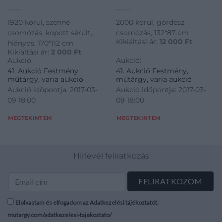
1920 körül, szenné
2000 körül, gördesz
csomózás, kopott sérült,
csomózás, 132*87 cm
Kikiáltási ár:
12 000
Ft
hiányos, 170*112 cm
Kikiáltási ár:
2 000
Ft
Aukció:
Aukció:
41. Aukció Festmény,
41. Aukció Festmény,
műtárgy, varia aukció
műtárgy, varia aukció
Aukció időpontja: 2017-03-
Aukció időpontja: 2017-03-
09 18:00
09 18:00
MEGTEKINTEM
MEGTEKINTEM
Hírlevél feliratkozás
Elolvastam és elfogadom az Adatkezelési tájékoztatót:
mutargy.com/adatkezelesi-tajekoztato/