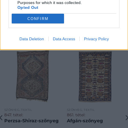
Purposes for which it was collected.
Opted Out
CONFIRM
KAPCSOLÓDÓ MŰTÁRGYAK
Data Deletion
Data Access
Privacy Policy
SZŐNYEG, TEXTIL
SZŐNYEG, TEXTIL
847. tétel:
861. tétel:
Perzsa-Shiraz-szőnyeg
Afgán-szőnyeg