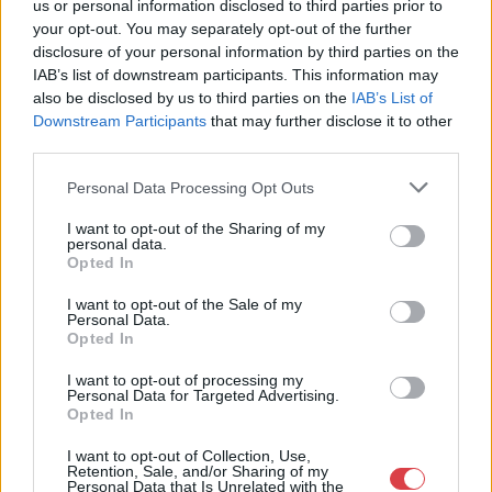
us or personal information disclosed to third parties prior to
Aukció ideje: 18:00
your opt-out. You may separately opt-out of the further
Aukció helye: 1055 Budapest, Falk Miksa utca 24-26.
disclosure of your personal information by third parties on the
IAB’s list of downstream participants. This information may
Tételszám: 853
also be disclosed by us to third parties on the
IAB’s List of
Downstream Participants
that may further disclose it to other
Eladó adatai
third parties.
Eladó:
Biksady Galéria
Personal Data Processing Opt Outs
Cím: Törő Tamás
I want to opt-out of the Sharing of my
Biksady Galéria Kft.
personal data.
1055, Budapest, Falk Miksa u.
Opted In
24-26.
I want to opt-out of the Sale of my
Telefon: 061/784-1111 061/780-
Personal Data.
Opted In
9307
Weboldal:
I want to opt-out of processing my
Personal Data for Targeted Advertising.
http://www.biksady.com
Opted In
GALÉRIA TOVÁBBI MŰTÁRGYAI
I want to opt-out of Collection, Use,
Retention, Sale, and/or Sharing of my
Personal Data that Is Unrelated with the