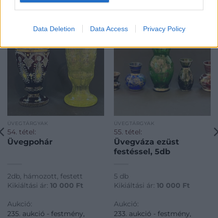
KAPCSOLÓDÓ MŰTÁRGYAK
Data Deletion
Data Access
Privacy Policy
ÜVEGTÁRGYAK
ÜVEGTÁRGYAK
54. tétel:
55. tétel:
Üvegpohár
Üvegváza ezüst
festéssel, 5db
2db, hámozott, festett
5 db
Kikiáltási ár:
10 000
Ft
Kikiáltási ár:
10 000
Ft
Aukció:
Aukció:
235. aukció - festmény,
233. aukció - festmény,