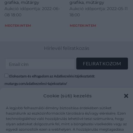
grafika, műtárgy
grafika, műtárgy
Aukció időpontja: 2022-06-
Aukció időpontja: 2022-05-11
08 18:00
18:00
MEGTEKINTEM
MEGTEKINTEM
Hírlevél feliratkozás
Elolvastam és elfogadom az Adatkezelési tájékoztatót:
mutargy.com/adatkezelesi-tajekoztato/
Cookie (süti) kezelés
Rólunk
Áraink
Médiaajánlat
ÁSZF
A legjobb felhasználói élmény biztosítása érdekében sütiket
Karrier
Adatvédelem
használunk az eszközinformációk tárolására és/vagy elérésére. Ezen
technológiákhoz való hozzájárulás lehetővé teszi számunkra, hogy
Kapcsolat
Impresszum
olyan adatokat dolgozzunk fel, mint a böngészési viselkedés vagy az
egyedi azonosítók ezen a webhelyen. A hozzájárulás megtagadása