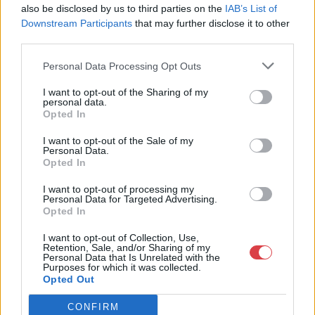
also be disclosed by us to third parties on the
IAB’s List of
Telefon: 18008123
Downstream Participants
that may further disclose it to other
third parties.
Weboldal:
http://www.mugyujtokhaza.hu
Personal Data Processing Opt Outs
Bemutatkozás: 2013 nyarán nyitottuk meg Galériánkat
Budapesten, a II. kerületben. Célunk, hogy az eladók optimális
I want to opt-out of the Sharing of my
personal data.
áron, gyorsan találjanak vevőt műtárgyaikra, az eladók pedig
Opted In
rendszeresen tudják gazdagítani gyűjteményüket változatos
kínálatunkból. Ezért is rendezünk minden második héten,
I want to opt-out of the Sale of my
szerda esténként online árverést! Kedd-től péntek-ig 11.00-este
Personal Data.
18.00 óráig várjuk szeretettel az érdeklődőket.
Opted In
I want to opt-out of processing my
GALÉRIA TOVÁBBI MŰTÁRGYAI
Personal Data for Targeted Advertising.
Opted In
I want to opt-out of Collection, Use,
Retention, Sale, and/or Sharing of my
Personal Data that Is Unrelated with the
Purposes for which it was collected.
Opted Out
CONFIRM