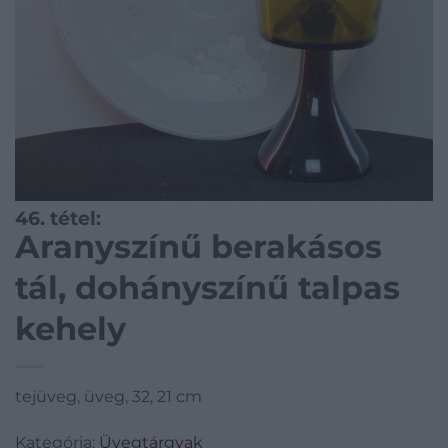
46. tétel:
Aranyszínű berakásos
tál, dohányszínű talpas
kehely
tejüveg, üveg, 32, 21 cm
Kategória:
Üvegtárgyak