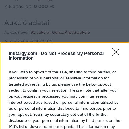
Kikiáltási ár:
10 000
Ft
Aukció adatai
Aukció neve:
190.aukció - Göncz Árpád aukció
Aukció dátuma: 2020.11.21
Aukció ideje: 14:00
mutargy.com -
Do Not Process My Personal
Information
Aukció helye: II. Zsigmond tér 8.
Tételszám: 46
If you wish to opt-out of the sale, sharing to third parties, or
processing of your personal or sensitive information for
targeted advertising by us, please use the below opt-out
Eladó adatai
section to confirm your selection. Please note that after your
Eladó:
Műgyűjtők Háza Kft.
opt-out request is processed you may continue seeing
interest-based ads based on personal information utilized by
Cím: Dudás Attila
us or personal information disclosed to third parties prior to
Műgyűjtők Háza kft.
your opt-out. You may separately opt-out of the further
Budapest
disclosure of your personal information by third parties on the
1023.Bp. Zsigmond tér 11.
IAB’s list of downstream participants. This information may
1023