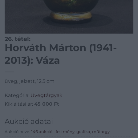
26. tétel:
Horváth Márton (1941-
2013): Váza
üveg, jelzett, 12,5 cm
Kategória:
Üvegtárgyak
Kikiáltási ár:
45 000
Ft
Aukció adatai
Aukció neve:
146.aukció - festmény, grafika, műtárgy