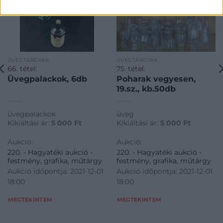
ÜVEGTÁRGYAK
ÜVEGTÁRGYAK
66. tétel:
75. tétel:
Üvegpalackok, 6db
Poharak vegyesen,
19.sz., kb.50db
üvegpalackok
üveg
Kikiáltási ár:
5 000
Ft
Kikiáltási ár:
5 000
Ft
Aukció:
Aukció:
220. - Hagyatéki aukció -
220. - Hagyatéki aukció -
festmény, grafika, műtárgy
festmény, grafika, műtárgy
Aukció időpontja: 2021-12-01
Aukció időpontja: 2021-12-01
18:00
18:00
MEGTEKINTEM
MEGTEKINTEM