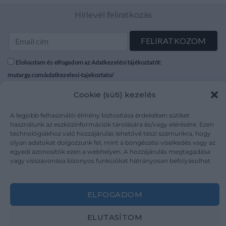
Hírlevél feliratkozás
Elolvastam és elfogadom az Adatkezelési tájékoztatót:
mutargy.com/adatkezelesi-tajekoztato/
Cookie (süti) kezelés
Rólunk
Áraink
Médiaajánlat
ÁSZF
A legjobb felhasználói élmény biztosítása érdekében sütiket
használunk az eszközinformációk tárolására és/vagy elérésére. Ezen
Karrier
Adatvédelem
technológiákhoz való hozzájárulás lehetővé teszi számunkra, hogy
Kapcsolat
Impresszum
olyan adatokat dolgozzunk fel, mint a böngészési viselkedés vagy az
egyedi azonosítók ezen a webhelyen. A hozzájárulás megtagadása
vagy visszavonása bizonyos funkciókat hátrányosan befolyásolhat.
Kövesse a műtárgy.com-ot
ELFOGADOM
ELUTASÍTOM