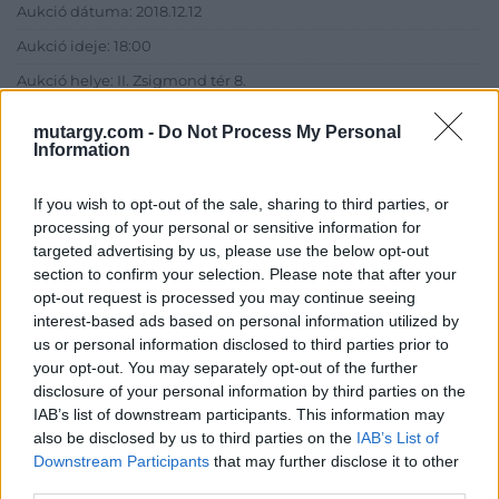
Aukció dátuma: 2018.12.12
Aukció ideje: 18:00
Aukció helye: II. Zsigmond tér 8.
Tételszám: 26
mutargy.com -
Do Not Process My Personal
Information
Eladó adatai
If you wish to opt-out of the sale, sharing to third parties, or
Eladó:
Műgyűjtők Háza Kft.
processing of your personal or sensitive information for
targeted advertising by us, please use the below opt-out
Cím: Dudás Attila
section to confirm your selection. Please note that after your
Műgyűjtők Háza kft.
opt-out request is processed you may continue seeing
Budapest
interest-based ads based on personal information utilized by
1023.Bp. Zsigmond tér 11.
us or personal information disclosed to third parties prior to
1023
your opt-out. You may separately opt-out of the further
Telefon: 18008123
disclosure of your personal information by third parties on the
IAB’s list of downstream participants. This information may
Weboldal:
also be disclosed by us to third parties on the
IAB’s List of
http://www.mugyujtokhaza.hu
Downstream Participants
that may further disclose it to other
Bemutatkozás: 2013 nyarán nyitottuk meg Galériánkat
third parties.
Budapesten, a II. kerületben. Célunk, hogy az eladók optimális