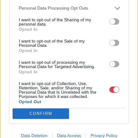
áron, gyorsan találjanak vevőt műtárgyaikra, az eladók pedig
Personal Data Processing Opt Outs
rendszeresen tudják gazdagítani gyűjteményüket változatos
kínálatunkból. Ezért is rendezünk minden második héten,
I want to opt-out of the Sharing of my
szerda esténként online árverést! Kedd-től péntek-ig 11.00-este
personal data.
Opted In
18.00 óráig várjuk szeretettel az érdeklődőket.
I want to opt-out of the Sale of my
GALÉRIA TOVÁBBI MŰTÁRGYAI
Personal Data.
Opted In
I want to opt-out of processing my
Personal Data for Targeted Advertising.
Opted In
I want to opt-out of Collection, Use,
Retention, Sale, and/or Sharing of my
Personal Data that Is Unrelated with the
Purposes for which it was collected.
KAPCSOLÓDÓ MŰTÁRGYAK
Opted Out
CONFIRM
Data Deletion
Data Access
Privacy Policy