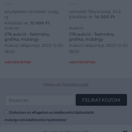
anyagában szinezett üveg,
szinezett fátyolüveg, 24,5
Kikiáltási ár:
14 000
Ft
13
Kikiáltási ár:
12 000
Ft
Aukció:
Aukció:
276.aukció - festmény,
276.aukció - festmény,
grafika, műtárgy
grafika, műtárgy
Aukció időpontja: 2023-12-20
Aukció időpontja: 2023-12-20
18:00
18:00
MEGTEKINTEM
MEGTEKINTEM
Hírlevél feliratkozás
Elolvastam és elfogadom az Adatkezelési tájékoztatót:
mutargy.com/adatkezelesi-tajekoztato/