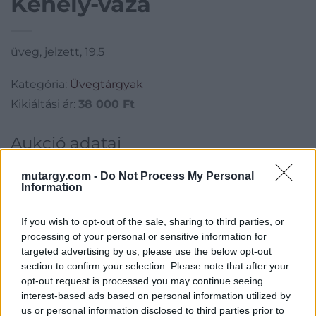
Kehely-váza
üveg, jelzett, 19,5
Kategória:
Üvegtárgyak
Kikiáltási ár:
38 000
Ft
Aukció adatai
Aukció neve:
275.aukció - festmény, grafika, műtárgy
mutargy.com -
Do Not Process My Personal
Information
Aukció dátuma: 2023.12.13
Aukció ideje: 18:00
If you wish to opt-out of the sale, sharing to third parties, or
Aukció helye: II. Zsigmond tér 8.
processing of your personal or sensitive information for
targeted advertising by us, please use the below opt-out
Tételszám: 50
section to confirm your selection. Please note that after your
opt-out request is processed you may continue seeing
Eladó adatai
interest-based ads based on personal information utilized by
us or personal information disclosed to third parties prior to