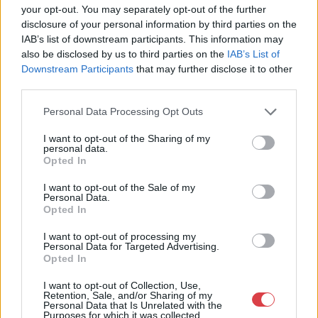
Eladó:
Műgyűjtők Háza Kft.
your opt-out. You may separately opt-out of the further
disclosure of your personal information by third parties on the
Cím: Dudás Attila
IAB’s list of downstream participants. This information may
Műgyűjtők Háza kft.
also be disclosed by us to third parties on the
IAB’s List of
Budapest
Downstream Participants
that may further disclose it to other
1023.Bp. Zsigmond tér 11.
third parties.
1023
Telefon: 18008123
Personal Data Processing Opt Outs
Weboldal:
I want to opt-out of the Sharing of my
http://www.mugyujtokhaza.hu
personal data.
Opted In
Bemutatkozás: 2013 nyarán nyitottuk meg Galériánkat
Budapesten, a II. kerületben. Célunk, hogy az eladók optimális
I want to opt-out of the Sale of my
áron, gyorsan találjanak vevőt műtárgyaikra, az eladók pedig
Personal Data.
rendszeresen tudják gazdagítani gyűjteményüket változatos
Opted In
kínálatunkból. Ezért is rendezünk minden második héten,
I want to opt-out of processing my
szerda esténként online árverést! Kedd-től péntek-ig 11.00-este
Personal Data for Targeted Advertising.
18.00 óráig várjuk szeretettel az érdeklődőket.
Opted In
GALÉRIA TOVÁBBI MŰTÁRGYAI
I want to opt-out of Collection, Use,
Retention, Sale, and/or Sharing of my
Personal Data that Is Unrelated with the
Purposes for which it was collected.