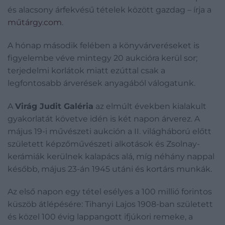
és alacsony árfekvésű tételek között gazdag – írja a
műtárgy.com
.
A hónap második felében a könyvárveréseket is
figyelembe véve mintegy 20 aukcióra kerül sor;
terjedelmi korlátok miatt ezúttal csak a
legfontosabb árverések anyagából válogatunk.
A
Virág Judit Galéria
az elmúlt években kialakult
gyakorlatát követve idén is két napon árverez. A
május 19-i művészeti aukción a II. világháború előtt
született képzőművészeti alkotások és Zsolnay-
kerámiák kerülnek kalapács alá, míg néhány nappal
később, május 23-án 1945 utáni és kortárs munkák.
Az első napon egy tétel esélyes a 100 millió forintos
küszöb átlépésére: Tihanyi Lajos 1908-ban született
és közel 100 évig lappangott ifjúkori remeke, a