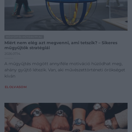
MŰGYŰJTÉS MŰTÁRGYPIAC
Miért nem elég azt megvenni, ami tetszik? – Sikeres
műgyűjtők stratégiái
2026.07.14.
A műgyűjtés mögött annyiféle motiváció húzódhat meg,
ahány gyűjtő létezik. Van, aki művészettörténeti örökséget
kíván
ELOLVASOM