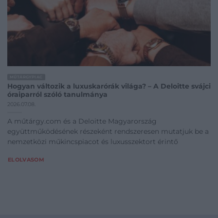
MŰTÁRGYPIAC
Hogyan változik a luxuskarórák világa? – A Deloitte svájci
óraiparról szóló tanulmánya
2026.07.08.
A műtárgy.com és a Deloitte Magyarország
együttműködésének részeként rendszeresen mutatjuk be a
nemzetközi műkincspiacot és luxusszektort érintő
ELOLVASOM