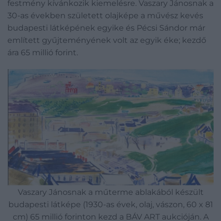
festmény kívánkozik kiemelésre. Vaszary Jánosnak a
30-as években született olajképe a művész kevés
budapesti látképének egyike és Pécsi Sándor már
említett gyűjteményének volt az egyik éke; kezdő
ára 65 millió forint.
Vaszary Jánosnak a műterme ablakából készült
budapesti látképe (1930-as évek, olaj, vászon, 60 x 81
cm) 65 millió forinton kezd a BÁV ART aukcióján. A