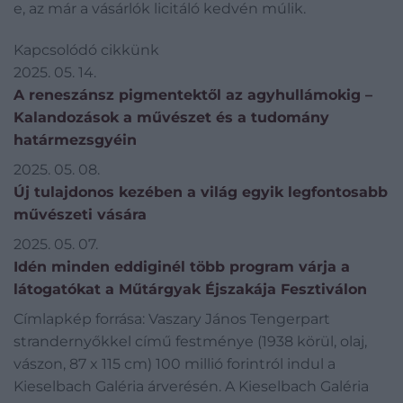
e, az már a vásárlók licitáló kedvén múlik.
Kapcsolódó cikkünk
2025. 05. 14.
A reneszánsz pigmentektől az agyhullámokig –
Kalandozások a művészet és a tudomány
határmezsgyéin
2025. 05. 08.
Új tulajdonos kezében a világ egyik legfontosabb
művészeti vására
2025. 05. 07.
Idén minden eddiginél több program várja a
látogatókat a Műtárgyak Éjszakája Fesztiválon
Címlapkép forrása: Vaszary János Tengerpart
strandernyőkkel című festménye (1938 körül, olaj,
vászon, 87 x 115 cm) 100 millió forintról indul a
Kieselbach Galéria árverésén. A Kieselbach Galéria