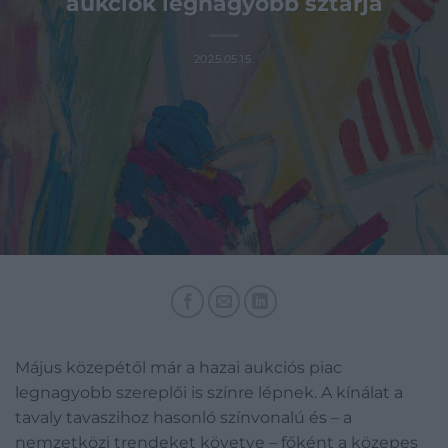
aukciók legnagyobb sztárja
2025.05.15.
Május közepétől már a hazai aukciós piac
legnagyobb szereplői is színre lépnek. A kínálat a
tavaly tavaszihoz hasonló színvonalú és – a
nemzetközi trendeket követve – főként a közepes