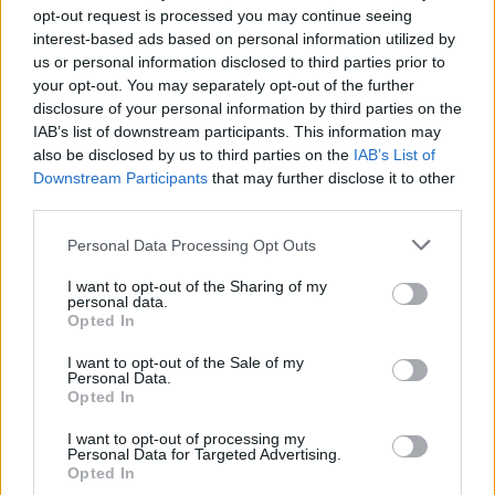
opt-out request is processed you may continue seeing
áruk 12-15 millió forint között mozog. A XIX. századi
interest-based ads based on personal information utilized by
anyagból az osztrák Rudolf von Alt városképei
us or personal information disclosed to third parties prior to
említendők; kikiáltási áruk 1,2-1,8 millió forint.
your opt-out. You may separately opt-out of the further
Ugyanebből a sávból indulnak a XX. századi alkotók
disclosure of your personal information by third parties on the
IAB’s list of downstream participants. This information may
közül Jándi Dávid, Molnár C. Pál és Kádár Béla
also be disclosed by us to third parties on the
IAB’s List of
munkái is. A kortárs művek viszonylag szűk
Downstream Participants
that may further disclose it to other
kínálatából Konok Tamás, Fajó János és Tenk László
third parties.
munkái kelthetik a legnagyobb érdeklődést.
Personal Data Processing Opt Outs
I want to opt-out of the Sharing of my
personal data.
Opted In
I want to opt-out of the Sale of my
Personal Data.
Opted In
I want to opt-out of processing my
Personal Data for Targeted Advertising.
Opted In