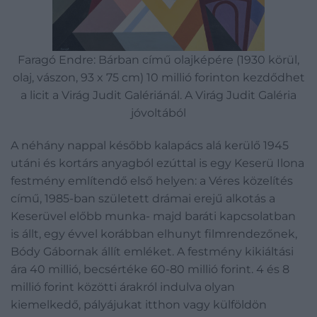
Faragó Endre: Bárban című olajképére (1930 körül,
olaj, vászon, 93 x 75 cm) 10 millió forinton kezdődhet
a licit a Virág Judit Galériánál. A Virág Judit Galéria
jóvoltából
A néhány nappal később kalapács alá kerülő 1945
utáni és kortárs anyagból ezúttal is egy Keserü Ilona
festmény említendő első helyen: a Véres közelítés
című, 1985-ban született drámai erejű alkotás a
Keserüvel előbb munka- majd baráti kapcsolatban
is állt, egy évvel korábban elhunyt filmrendezőnek,
Bódy Gábornak állít emléket. A festmény kikiáltási
ára 40 millió, becsértéke 60-80 millió forint. 4 és 8
millió forint közötti árakról indulva olyan
kiemelkedő, pályájukat itthon vagy külföldön