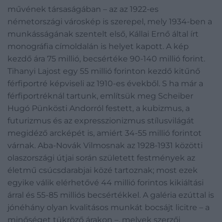
művének társaságában – az az 1922-es
németországi városkép is szerepel, mely 1934-ben a
munkásságának szentelt első, Kállai Ernő által írt
monográfia címoldalán is helyet kapott. A kép
kezdő ára 75 millió, becsértéke 90-140 millió forint.
Tihanyi Lajost egy 55 millió forinton kezdő kitűnő
férfiportré képviseli az 1910-es évekből. S ha már a
férfiportréknál tartunk, említsük meg Scheiber
Hugó Pünkösti Andorról festett, a kubizmus, a
futurizmus és az expresszionizmus stílusvilágát
megidéző arcképét is, amiért 34-55 millió forintot
várnak. Aba-Novák Vilmosnak az 1928-1931 közötti
olaszországi útjai során született festmények az
életmű csúcsdarabjai közé tartoznak; most ezek
egyike válik elérhetővé 44 millió forintos kikiáltási
árral és 55-85 milliós becsértékkel. A galéria ezúttal is
jónéhány olyan kvalitásos munkát bocsájt licitre – a
minőséget tükröző árakon –, melyek szerzői