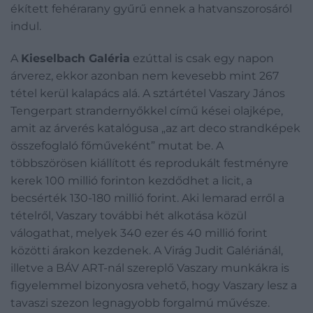
ékített fehérarany gyűrű ennek a hatvanszorosáról
indul.
A
Kieselbach Galéria
ezúttal is csak egy napon
árverez, ekkor azonban nem kevesebb mint 267
tétel kerül kalapács alá. A sztártétel Vaszary János
Tengerpart strandernyőkkel című kései olajképe,
amit az árverés katalógusa „az art deco strandképek
összefoglaló főműveként” mutat be. A
többszörösen kiállított és reprodukált festményre
kerek 100 millió forinton kezdődhet a licit, a
becsérték 130-180 millió forint. Aki lemarad erről a
tételről, Vaszary további hét alkotása közül
válogathat, melyek 340 ezer és 40 millió forint
közötti árakon kezdenek. A Virág Judit Galériánál,
illetve a BÁV ART-nál szereplő Vaszary munkákra is
figyelemmel bizonyosra vehető, hogy Vaszary lesz a
tavaszi szezon legnagyobb forgalmú művésze.