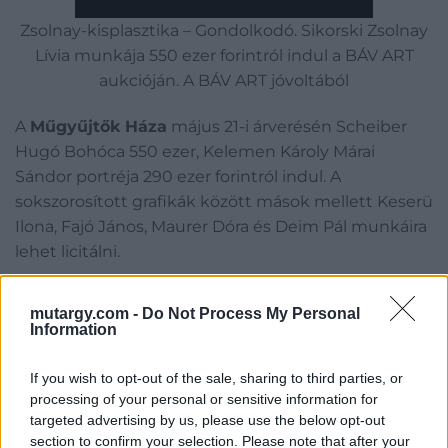
Zsolnay-kisplasztika – Gondolkodó. Sikorski Zsolnay
Lívia munkája 550 ezer forintról indul a BÁV ART
aukcióján. A BÁV ART jóvoltából
A
Műgyűjtők Háza
május 21-i árverésén Scheiber
Hugó Bohóca 550 ezer, Kelemen Károly Márai
Sándor portréja 290 ezer forintról indul. A
sokszorosított grafikák között mások mellett Keserü
Ilona, Fajó János, Maurer Dóra és Deim Pál munkáira
lehet licitálni.
A
Nagyházi Galéria
május 27-28-i aukcióján zömmel
mutargy.com -
Do Not Process My Personal
festmények, bútorok, szőnyegek és órák kerülnek
Information
kalapács alá. A festmények között hét tétel is 10
millió forint feletti kikiáltási árat kapott; ezek Paál
If you wish to opt-out of the sale, sharing to third parties, or
László 18 millió forintról indított Tanyavilág című
processing of your personal or sensitive information for
targeted advertising by us, please use the below opt-out
munkájának kivételével XVI-XVIII. századi itáliai,
section to confirm your selection. Please note that after your
németalföldi és flamand mesterek alkotásai, kezdő