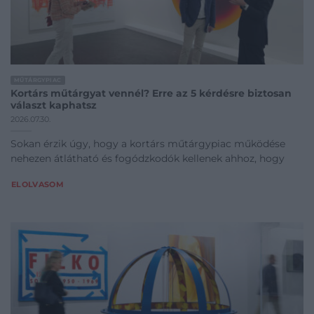
MŰTÁRGYPIAC
Kortárs műtárgyat vennél? Erre az 5 kérdésre biztosan
választ kaphatsz
2026.07.30.
Sokan érzik úgy, hogy a kortárs műtárgypiac működése
nehezen átlátható és fogódzkodók kellenek ahhoz, hogy
ELOLVASOM