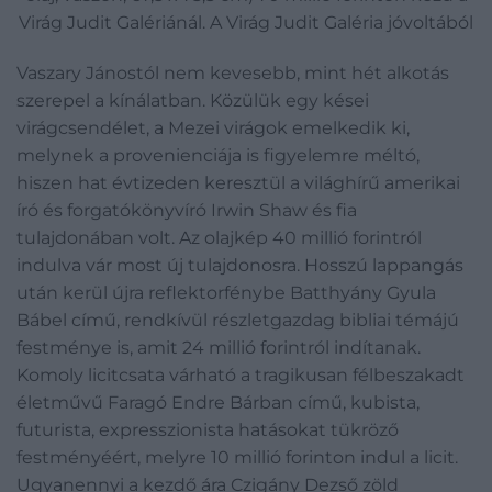
Virág Judit Galériánál. A Virág Judit Galéria jóvoltából
Vaszary Jánostól nem kevesebb, mint hét alkotás
szerepel a kínálatban. Közülük egy kései
virágcsendélet, a Mezei virágok emelkedik ki,
melynek a provenienciája is figyelemre méltó,
hiszen hat évtizeden keresztül a világhírű amerikai
író és forgatókönyvíró Irwin Shaw és fia
tulajdonában volt. Az olajkép 40 millió forintról
indulva vár most új tulajdonosra. Hosszú lappangás
után kerül újra reflektorfénybe Batthyány Gyula
Bábel című, rendkívül részletgazdag bibliai témájú
festménye is, amit 24 millió forintról indítanak.
Komoly licitcsata várható a tragikusan félbeszakadt
életművű Faragó Endre Bárban című, kubista,
futurista, expresszionista hatásokat tükröző
festményéért, melyre 10 millió forinton indul a licit.
Ugyanennyi a kezdő ára Czigány Dezső zöld