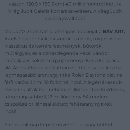
vászon, 120,5 x 180,5 cm) 40 millió forintról indul a
Virág Judit Galéria kortárs árverésén. A Virág Judit
Galéria jóvoltából
Május 20-21-én tartja kétnapos aukcióját a
BÁV ART.
Az első napon órák, ékszerek, ezüstök, míg másnap
klasszikus és kortárs festmények, bútorok,
műtárgyak, és a színészlegenda Pécsi Sándor
műfajilag is sokszínű gyűjteménye kerül kalapács
alá. Az óra-ékszer kínálatban ezúttal egy óra kezd a
legmagasabb áron: egy ritka Rolex Daytona platina
férfi karóra 32 millió forintról indul. A legértékesebb
ékszerek általában néhány millió forinton kezdenek,
a legmagasabbról, 12 millióról egy 84 modern
csiszolású briliánssal ékített fehérarany nyakék
indul.
A második nap képzőművészeti anyagából két