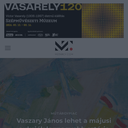
Skip
to
content
MŰTÁRGYPIAC
Vaszary János lehet a májusi