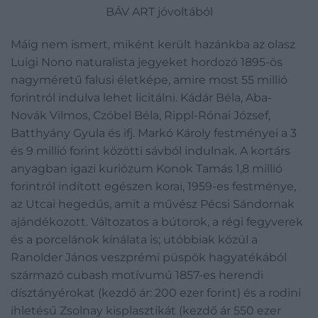
BÁV ART jóvoltából
Máig nem ismert, miként került hazánkba az olasz
Luigi Nono naturalista jegyeket hordozó 1895-ös
nagyméretű falusi életképe, amire most 55 millió
forintról indulva lehet licitálni. Kádár Béla, Aba-
Novák Vilmos, Czóbel Béla, Rippl-Rónai József,
Batthyány Gyula és ifj. Markó Károly festményei a 3
és 9 millió forint közötti sávból indulnak. A kortárs
anyagban igazi kuriózum Konok Tamás 1,8 millió
forintról indított egészen korai, 1959-es festménye,
az Utcai hegedűs, amit a művész Pécsi Sándornak
ajándékozott. Változatos a bútorok, a régi fegyverek
és a porcelánok kínálata is; utóbbiak közül a
Ranolder János veszprémi püspök hagyatékából
származó cubash motívumú 1857-es herendi
dísztányérokat (kezdő ár: 200 ezer forint) és a rodini
ihletésű Zsolnay kisplasztikát (kezdő ár 550 ezer