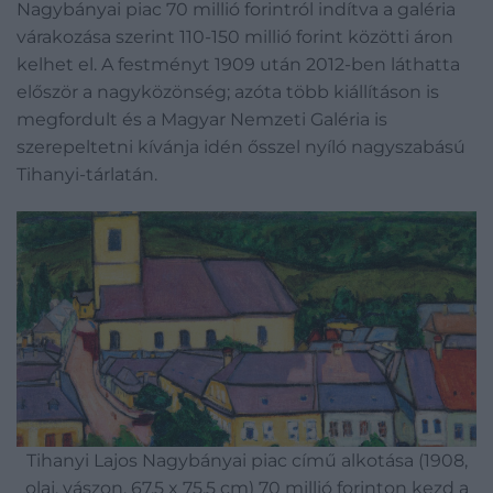
Nagybányai piac 70 millió forintról indítva a galéria
várakozása szerint 110-150 millió forint közötti áron
kelhet el. A festményt 1909 után 2012-ben láthatta
először a nagyközönség; azóta több kiállításon is
megfordult és a Magyar Nemzeti Galéria is
szerepeltetni kívánja idén ősszel nyíló nagyszabású
Tihanyi-tárlatán.
Tihanyi Lajos Nagybányai piac című alkotása (1908,
olaj, vászon, 67,5 x 75,5 cm) 70 millió forinton kezd a