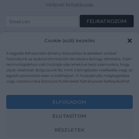
Hírlevél feliratkozás
Elolvastam és elfogadom az Adatkezelési tájékoztatót:
Cookie (süti) kezelés
mutargy.com/adatkezelesi-tajekoztato/
A legjobb felhasználói élmény biztosítása érdekében sütiket
Rólunk
Áraink
használunk az eszközinformációk tárolására és/vagy elérésére. Ezen
technológiákhoz való hozzájárulás lehetővé teszi számunkra, hogy
Médiaajánlat
ÁSZF
olyan adatokat dolgozzunk fel, mint a böngészési viselkedés vagy az
Karrier
Adatvédelem
egyedi azonosítók ezen a webhelyen. A hozzájárulás megtagadása
Kapcsolat
Impresszum
vagy visszavonása bizonyos funkciókat hátrányosan befolyásolhat.
Kövesse a műtárgy.com-ot
ELFOGADOM
ELUTASÍTOM
RÉSZLETEK