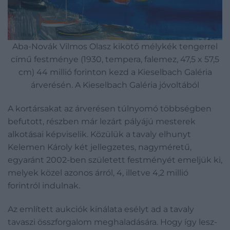
Aba-Novák Vilmos Olasz kikötő mélykék tengerrel
című festménye (1930, tempera, falemez, 47,5 x 57,5
cm) 44 millió forinton kezd a Kieselbach Galéria
árverésén. A Kieselbach Galéria jóvoltából
A kortársakat az árverésen túlnyomó többségben
befutott, részben már lezárt pályájú mesterek
alkotásai képviselik. Közülük a tavaly elhunyt
Kelemen Károly két jellegzetes, nagyméretű,
egyaránt 2002-ben született festményét emeljük ki,
melyek közel azonos árról, 4, illetve 4,2 millió
forintról indulnak.
Az említett aukciók kínálata esélyt ad a tavaly
tavaszi összforgalom meghaladására. Hogy így lesz-