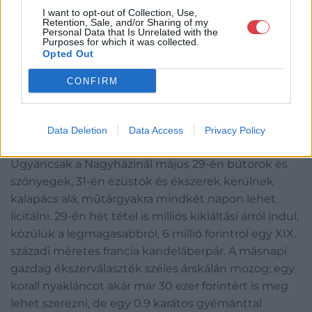
I want to opt-out of Collection, Use,
Retention, Sale, and/or Sharing of my
Personal Data that Is Unrelated with the
Purposes for which it was collected.
Opted Out
Jacob de Backer A keresztényi Szeretet diadala az
CONFIRM
Erőszak fölött című alkotása (1560 körül, olaj,
vászon,148,5 x 193,5 cm) 15 millió forintról indul a
Data Deletion
Data Access
Privacy Policy
Nagyházi Galériánál. A Nagyházi Galéria jóvoltából
Ugyancsak a Nagyházinál május 29-én bútorok és
szőnyegek, 31-én ezüstök és ékszerek kerülnek
kalapács alá; műtárgyakra mindkét napon lehet
licitálni. 29-én hét tétel is milliós kikiáltási árról indul,
közülük a legmagasabbról, 6 millió forintról egy XIX.
századi méretes francia kandeláberpár. A másnapi
gazdag ékszerválaszték széles árskálán mozog; egy
korall nyakláncot akár már 30 ezer forintért is meg
lehet szerezni, de egy 0.9 karátos gyémánttal