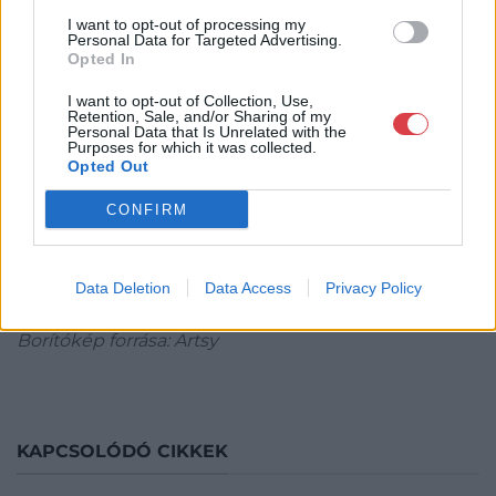
I want to opt-out of processing my
Forrás: Studio Vanssay /
Maât Gallery / Artsy
Personal Data for Targeted Advertising.
Opted In
A város örökségei, a helyi lakosság mélyen
I want to opt-out of Collection, Use,
gyökerező büszkesége, a szigorú minőségi
Retention, Sale, and/or Sharing of my
követelmények és a kulturális sokszínűség iránti
Personal Data that Is Unrelated with the
Purposes for which it was collected.
nyitottság mind hozzájárulnak ahhoz, hogy Párizs
Opted Out
megőrizze sérthetetlen hírnevét.
CONFIRM
Forrás: Artsy
Data Deletion
Data Access
Privacy Policy
Borítókép címe: Paris + (2023)
Borítókép forrása: Artsy
KAPCSOLÓDÓ CIKKEK