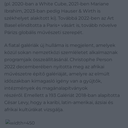
(pl. 2020-ban a White Cube, 2021-ben Mariane
Ibrahim, 2023-ban pedig Hauser & Wirth is
székhelyet alakított ki). Továbbá 2022-ben az Art
Basel elindította a Paris+ vásárt is, tovább növelve
Párizs globális művészeti szerepét.
A fiatal galériák új hulláma is megjelent, amelyek
közül sokan nemzetközi szemléletet alkalmaznak
programjaik összeállításánál. Christophe Person
2022 decemberében nyitotta meg az afrikai
művészetre építő galériáját, amelyre az elmúlt
időszakban kimagasló igény van a gyűjtők,
intézmények és magánalapítványok
részéről. Emellett a 193 Galériát 2018-ban alapította
César Levy, hogy a karibi, latin-amerikai, ázsiai és
afrikai kultúrákat vizsgálja.