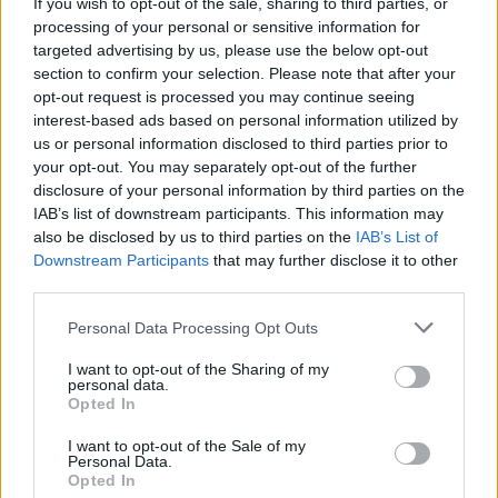
If you wish to opt-out of the sale, sharing to third parties, or
negyedben kiállításokat és egy hónapos
processing of your personal or sensitive information for
rezidensprogramot is kínál. William korábban egy
targeted advertising by us, please use the below opt-out
gyerekkori barátjával közösen nyitotta meg a NIL
section to confirm your selection. Please note that after your
Galériát a Marais- negyedben, ahol főként ghánai és
opt-out request is processed you may continue seeing
nyugat-afrikai művészekre összpontosítottak. Egy
interest-based ads based on personal information utilized by
us or personal information disclosed to third parties prior to
kicsivel több mint egy évvel ezelőtt úgy döntött,
your opt-out. You may separately opt-out of the further
hogy elindítja a saját projektjét.
„Mivel az afrikai
disclosure of your personal information by third parties on the
kontinens művészete nagy trenddé vált – és örülök,
IAB’s list of downstream participants. This information may
hogy kibontakozik –, Latin-amerikai művészekre
also be disclosed by us to third parties on the
IAB’s List of
szerettem volna kiterjeszteni a kört és rájuk
Downstream Participants
that may further disclose it to other
third parties.
koncentrálni, mert őket itt nem ismerik igazán jól”
–
mondta.
Personal Data Processing Opt Outs
I want to opt-out of the Sharing of my
personal data.
Opted In
I want to opt-out of the Sale of my
Personal Data.
Geoffroy Pithon alkotásai a „Paysage des choses”
Opted In
című kiállításon a Maât Galériában, 2024.