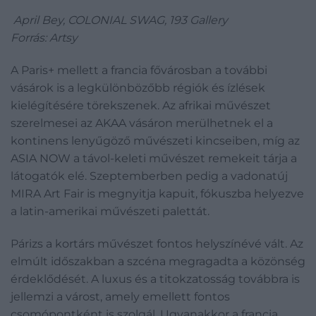
April Bey, COLONIAL SWAG, 193 Gallery
Forrás: Artsy
A Paris+ mellett a francia fővárosban a további
vásárok is a legkülönbözőbb régiók és ízlések
kielégítésére törekszenek. Az afrikai művészet
szerelmesei az AKAA vásáron merülhetnek el a
kontinens lenyűgöző művészeti kincseiben, míg az
ASIA NOW a távol-keleti művészet remekeit tárja a
látogatók elé. Szeptemberben pedig a vadonatúj
MIRA Art Fair is megnyitja kapuit, fókuszba helyezve
a latin-amerikai művészeti palettát.
Párizs a kortárs művészet fontos helyszínévé vált. Az
elmúlt időszakban a szcéna megragadta a közönség
érdeklődését. A luxus és a titokzatosság továbbra is
jellemzi a várost, amely emellett fontos
csomópontként is szolgál. Ugyanakkor a francia