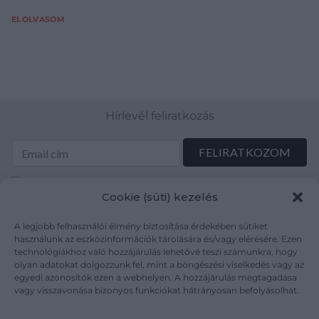
ELOLVASOM
Hírlevél feliratkozás
Elolvastam és elfogadom az Adatkezelési tájékoztatót:
Cookie (süti) kezelés
mutargy.com/adatkezelesi-tajekoztato/
A legjobb felhasználói élmény biztosítása érdekében sütiket
Rólunk
Áraink
használunk az eszközinformációk tárolására és/vagy elérésére. Ezen
technológiákhoz való hozzájárulás lehetővé teszi számunkra, hogy
Médiaajánlat
ÁSZF
olyan adatokat dolgozzunk fel, mint a böngészési viselkedés vagy az
Karrier
Adatvédelem
egyedi azonosítók ezen a webhelyen. A hozzájárulás megtagadása
Kapcsolat
Impresszum
vagy visszavonása bizonyos funkciókat hátrányosan befolyásolhat.