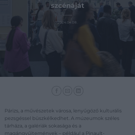
szcénáját
2024.04.08.
Párizs, a művészetek városa, lenyűgöző kulturális
pezsgéssel büszkélkedhet. A múzeumok széles
tárháza, a galériák sokasága és a
magángyűjtemények – például a Pinault-