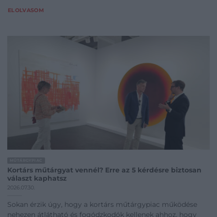
ELOLVASOM
MŰTÁRGYPIAC
Kortárs műtárgyat vennél? Erre az 5 kérdésre biztosan
választ kaphatsz
2026.07.30.
Sokan érzik úgy, hogy a kortárs műtárgypiac működése
nehezen átlátható és fogódzkodók kellenek ahhoz, hogy