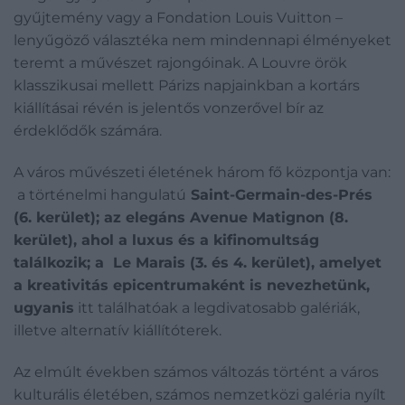
gyűjtemény vagy a Fondation Louis Vuitton –
lenyűgöző választéka nem mindennapi élményeket
teremt a művészet rajongóinak. A Louvre örök
klasszikusai mellett Párizs napjainkban a kortárs
kiállításai révén is jelentős vonzerővel bír az
érdeklődők számára.
A város művészeti életének három fő központja van:
a történelmi hangulatú
Saint-Germain-des-Prés
(6. kerület); az elegáns Avenue Matignon (8.
kerület), ahol a luxus és a kifinomultság
találkozik; a Le Marais (3. és 4. kerület), amelyet
a kreativitás epicentrumaként is nevezhetünk,
ugyanis
itt találhatóak a legdivatosabb galériák,
illetve alternatív kiállítóterek.
Az elmúlt években számos változás történt a város
kulturális életében, számos nemzetközi galéria nyílt