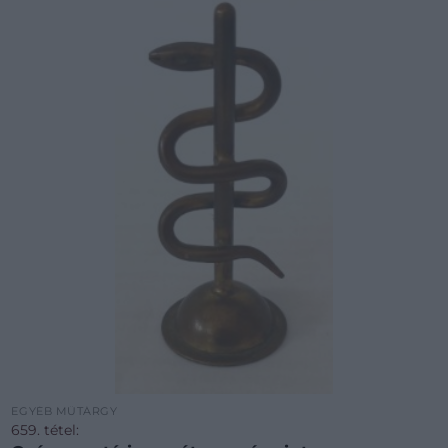
EGYÉB MŰTÁRGY
659. tétel: