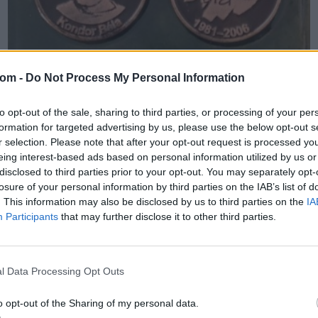
com -
Do Not Process My Personal Information
EGYÉB MŰTÁRGY
to opt-out of the sale, sharing to third parties, or processing of your per
653. tétel:
formation for targeted advertising by us, please use the below opt-out s
Plakettek. Vegyes anyag, 16 db. Plakettek.
r selection. Please note that after your opt-out request is processed y
Vegyes anyag, 14 db.
eing interest-based ads based on personal information utilized by us or
disclosed to third parties prior to your opt-out. You may separately opt-
losure of your personal information by third parties on the IAB’s list of
. This information may also be disclosed by us to third parties on the
IA
Plakettek. Vegyes anyag, 14 db.
Participants
that may further disclose it to other third parties.
Kikiáltási ár:
6 000
Ft
l Data Processing Opt Outs
Aukció:
118. Mike Portobello árverés
Aukció időpontja: 2023-10-08 18:00
o opt-out of the Sharing of my personal data.