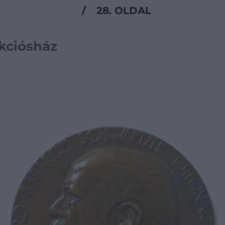
/
28. OLDAL
ukciósház