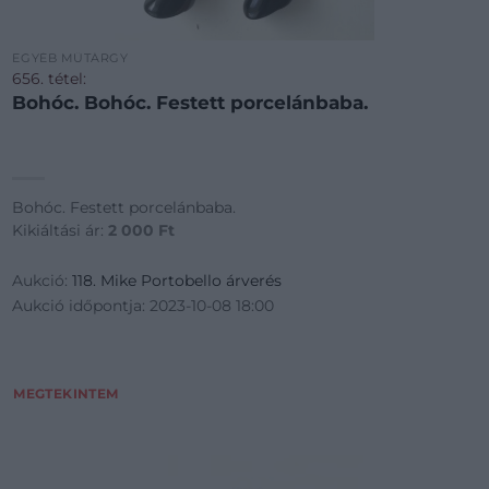
EGYÉB MŰTÁRGY
656. tétel:
Bohóc. Bohóc. Festett porcelánbaba.
Bohóc. Festett porcelánbaba.
Kikiáltási ár:
2 000
Ft
Aukció:
118. Mike Portobello árverés
Aukció időpontja: 2023-10-08 18:00
MEGTEKINTEM