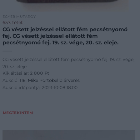
EGYÉB MŰTÁRGY
657. tétel:
CG vésett jelzéssel ellátott fém pecsétnyomó
fej. CG vésett jelzéssel ellátott fém
pecsétnyomó fej. 19. sz. vége, 20. sz. eleje.
CG vésett jelzéssel ellátott fém pecsétnyomó fej. 19. sz. vége,
20. sz. eleje.
Kikiáltási ár:
2 000
Ft
Aukció:
118. Mike Portobello árverés
Aukció időpontja: 2023-10-08 18:00
MEGTEKINTEM