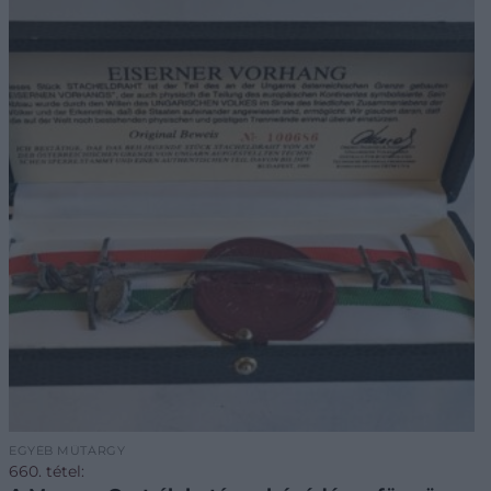
EGYÉB MŰTÁRGY
660. tétel: