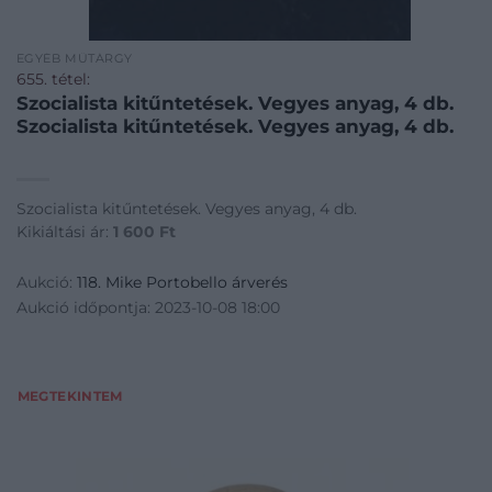
EGYÉB MŰTÁRGY
655. tétel:
Szocialista kitűntetések. Vegyes anyag, 4 db.
Szocialista kitűntetések. Vegyes anyag, 4 db.
Szocialista kitűntetések. Vegyes anyag, 4 db.
Kikiáltási ár:
1 600
Ft
Aukció:
118. Mike Portobello árverés
Aukció időpontja: 2023-10-08 18:00
MEGTEKINTEM