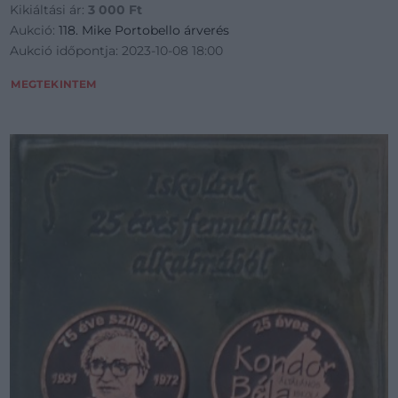
Kikiáltási ár:
3 000
Ft
Aukció:
118. Mike Portobello árverés
Aukció időpontja: 2023-10-08 18:00
MEGTEKINTEM