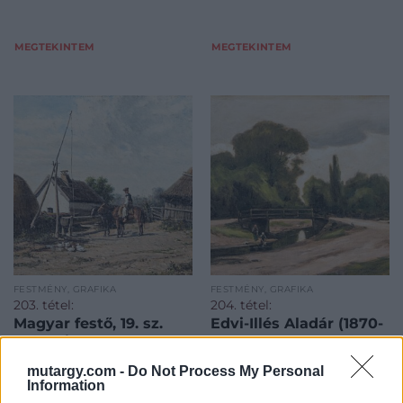
MEGTEKINTEM
MEGTEKINTEM
FESTMÉNY, GRAFIKA
FESTMÉNY, GRAFIKA
203. tétel:
204. tétel:
Magyar festő, 19. sz.
Edvi-Illés Aladár (1870-
második fele:
1958): Patakpart híddal
Tanyarészlet lovassal
mutargy.com -
Do Not Process My Personal
Information