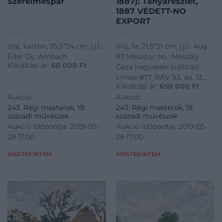
Szerelmespár
1887): Tanyarészlet,
1887 VÉDETT-NO
EXPORT
olaj, karton, 35,5*24 cm, j.j.l.:
olaj, fa, 21,5*31 cm, j.j.l.: Aug
Éder Gy. Ambach
87 Mészöly; ho.: Mészöly
Kikiáltási ár:
60 000
Ft
Géza hagyatéki kiállítási
címke 877, BÁV 93. au. 13.
Kikiáltási ár:
650 000
Ft
tétel
Aukció:
Aukció:
243. Régi mesterek, 19.
243. Régi mesterek, 19.
századi művészek
századi művészek
Aukció időpontja: 2019-05-
Aukció időpontja: 2019-05-
28 17:00
28 17:00
MEGTEKINTEM
MEGTEKINTEM