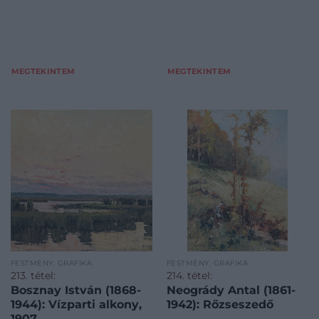
MEGTEKINTEM
MEGTEKINTEM
FESTMÉNY, GRAFIKA
FESTMÉNY, GRAFIKA
213. tétel:
214. tétel:
Bosznay István (1868-
Neogrády Antal (1861-
1944): Vízparti alkony,
1942): Rőzseszedő
1907