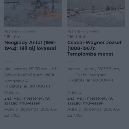
FESTMÉNY, GRAFIKA
FESTMÉNY, GRAFIKA
215. tétel:
216. tétel:
Neogrády Antal (1861-
Csabai-Wágner József
1942): Téli táj lovassal
(1888-1967):
Templomba menet
olaj, karton, 25*30 cm, j.b.l.:
pasztell, papír, 28*38,5 cm,
Szíves barátságom jeléül
j.j.l.: Csabai Wagner
Kikiáltási ár:
60 000
Ft
Neogrády A.
Kikiáltási ár:
90 000
Ft
Aukció:
Aukció:
243. Régi mesterek, 19.
243. Régi mesterek, 19.
századi művészek
századi művészek
Aukció időpontja: 2019-05-
Aukció időpontja: 2019-05-
28 17:00
28 17:00