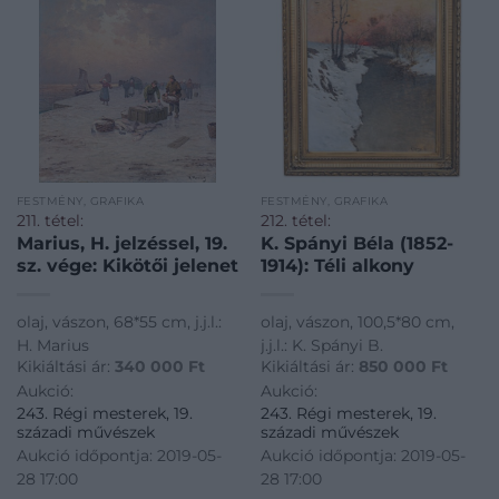
FESTMÉNY, GRAFIKA
FESTMÉNY, GRAFIKA
211. tétel:
212. tétel:
Marius, H. jelzéssel, 19.
K. Spányi Béla (1852-
sz. vége: Kikötői jelenet
1914): Téli alkony
olaj, vászon, 68*55 cm, j.j.l.:
olaj, vászon, 100,5*80 cm,
H. Marius
j.j.l.: K. Spányi B.
Kikiáltási ár:
340 000
Ft
Kikiáltási ár:
850 000
Ft
Aukció:
Aukció:
243. Régi mesterek, 19.
243. Régi mesterek, 19.
századi művészek
századi művészek
Aukció időpontja: 2019-05-
Aukció időpontja: 2019-05-
28 17:00
28 17:00