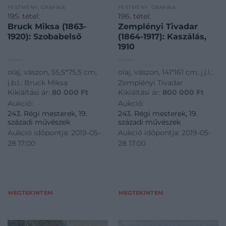
FESTMÉNY, GRAFIKA
FESTMÉNY, GRAFIKA
195. tétel:
196. tétel:
Bruck Miksa (1863-
Zemplényi Tivadar
1920): Szobabelső
(1864-1917): Kaszálás,
1910
olaj, vászon, 55,5*75,5 cm,
olaj, vászon, 141*161 cm, j.j.l.:
j.b.l.: Bruck Miksa
Zemplényi Tivadar
Kikiáltási ár:
80 000
Ft
Kikiáltási ár:
800 000
Ft
Aukció:
Aukció:
243. Régi mesterek, 19.
243. Régi mesterek, 19.
századi művészek
századi művészek
Aukció időpontja: 2019-05-
Aukció időpontja: 2019-05-
28 17:00
28 17:00
MEGTEKINTEM
MEGTEKINTEM