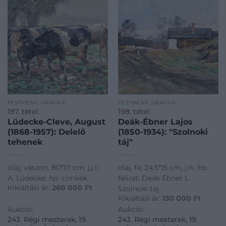
FESTMÉNY, GRAFIKA
FESTMÉNY, GRAFIKA
197. tétel:
198. tétel:
Lüdecke-Cleve, August
Deák-Ébner Lajos
(1868-1957): Delelő
(1850-1934): "Szolnoki
tehenek
táj"
olaj, vászon, 80*111 cm, j.j.l.:
olaj, fa, 24,5*15 cm, j.n., ho.
A. Lüdecke; ho. címkék
felirat: Deák Ébner L.
Kikiáltási ár:
260 000
Ft
Szolnoki táj
Kikiáltási ár:
130 000
Ft
Aukció:
Aukció:
243. Régi mesterek, 19.
243. Régi mesterek, 19.