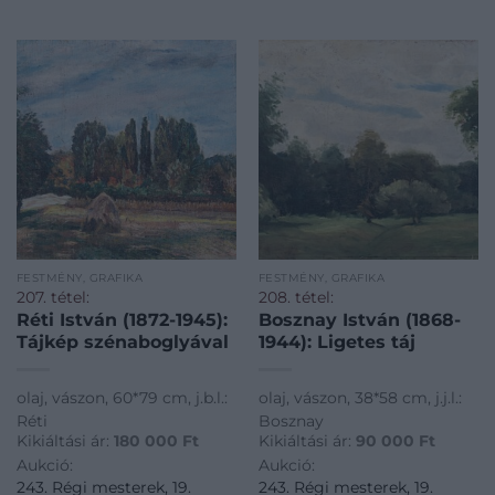
FESTMÉNY, GRAFIKA
FESTMÉNY, GRAFIKA
207. tétel:
208. tétel:
Réti István (1872-1945):
Bosznay István (1868-
Tájkép szénaboglyával
1944): Ligetes táj
olaj, vászon, 60*79 cm, j.b.l.:
olaj, vászon, 38*58 cm, j.j.l.:
Réti
Bosznay
Kikiáltási ár:
180 000
Ft
Kikiáltási ár:
90 000
Ft
Aukció:
Aukció:
243. Régi mesterek, 19.
243. Régi mesterek, 19.