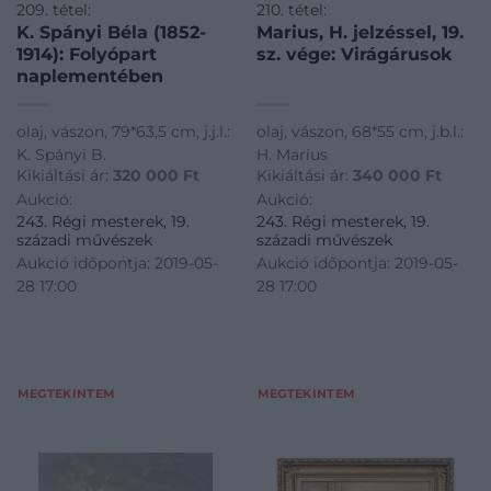
209. tétel:
210. tétel:
K. Spányi Béla (1852-
Marius, H. jelzéssel, 19.
1914): Folyópart
sz. vége: Virágárusok
naplementében
olaj, vászon, 79*63,5 cm, j.j.l.:
olaj, vászon, 68*55 cm, j.b.l.:
K. Spányi B.
H. Marius
Kikiáltási ár:
320 000
Ft
Kikiáltási ár:
340 000
Ft
Aukció:
Aukció:
243. Régi mesterek, 19.
243. Régi mesterek, 19.
századi művészek
századi művészek
Aukció időpontja: 2019-05-
Aukció időpontja: 2019-05-
28 17:00
28 17:00
MEGTEKINTEM
MEGTEKINTEM