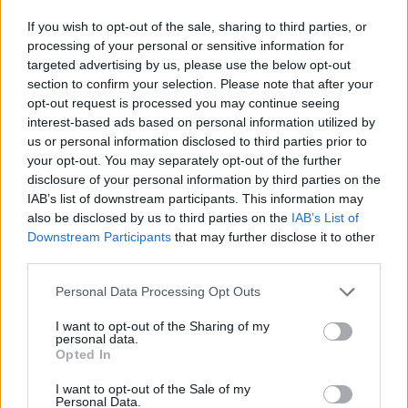
olaj, vászon, 32*43,5 cm, j.n.
olaj, vászon, 50*70 cm, j.j.l.:
Kikiáltási ár:
140 000
Ft
E. Illés A.
If you wish to opt-out of the sale, sharing to third parties, or
Kikiáltási ár:
90 000
Ft
processing of your personal or sensitive information for
Aukció:
Aukció:
targeted advertising by us, please use the below opt-out
243. Régi mesterek, 19.
243. Régi mesterek, 19.
section to confirm your selection. Please note that after your
századi művészek
századi művészek
opt-out request is processed you may continue seeing
Aukció időpontja: 2019-05-
Aukció időpontja: 2019-05-
interest-based ads based on personal information utilized by
28 17:00
28 17:00
us or personal information disclosed to third parties prior to
your opt-out. You may separately opt-out of the further
disclosure of your personal information by third parties on the
IAB’s list of downstream participants. This information may
also be disclosed by us to third parties on the
IAB’s List of
MEGTEKINTEM
MEGTEKINTEM
Downstream Participants
that may further disclose it to other
third parties.
Personal Data Processing Opt Outs
I want to opt-out of the Sharing of my
personal data.
Opted In
I want to opt-out of the Sale of my
Personal Data.