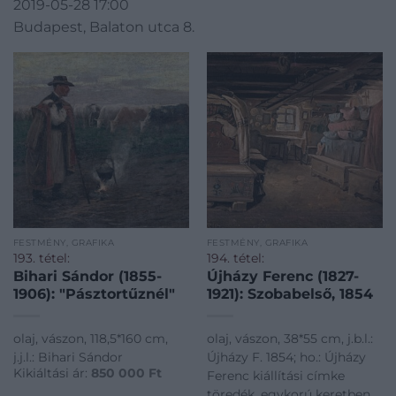
2019-05-28 17:00
Budapest, Balaton utca 8.
FESTMÉNY, GRAFIKA
FESTMÉNY, GRAFIKA
193. tétel:
194. tétel:
Bihari Sándor (1855-
Újházy Ferenc (1827-
1906): "Pásztortűznél"
1921): Szobabelső, 1854
olaj, vászon, 118,5*160 cm,
olaj, vászon, 38*55 cm, j.b.l.:
j.j.l.: Bihari Sándor
Újházy F. 1854; ho.: Újházy
Kikiáltási ár:
850 000
Ft
Ferenc kiállítási címke
töredék, egykorú keretben