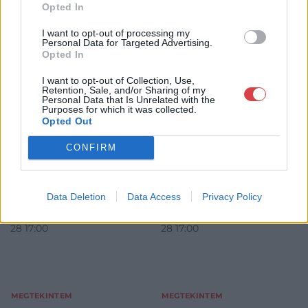
Opted In
I want to opt-out of processing my
Personal Data for Targeted Advertising.
FESTMÉNY, GRAFIKA
FESTMÉNY, GRAFIKA
Opted In
205. tétel:
206. tétel:
Lengyel-Reinfuss Ede
Muzsinszki Nagy Endre
I want to opt-out of Collection, Use,
(1873-1942): Legelésző
(1886-1975): Katonák
Retention, Sale, and/or Sharing of my
lovak
búcsúztatása, 1915
Personal Data that Is Unrelated with the
Purposes for which it was collected.
Opted Out
olaj, vászon, 60*80 cm, j.j.l.:
olaj, karton, 49*71 cm, j.b.l.:
Lengyel-Reinfuss E.
M. Nagy E. Kladno 1915 VII/7
CONFIRM
Kikiáltási ár:
120 000
Ft
Kikiáltási ár:
120 000
Ft
Aukció:
Aukció:
243. Régi mesterek, 19.
243. Régi mesterek, 19.
Data Deletion
Data Access
Privacy Policy
századi művészek
századi művészek
Aukció időpontja: 2019-05-
Aukció időpontja: 2019-05-
28 17:00
28 17:00
MEGTEKINTEM
MEGTEKINTEM