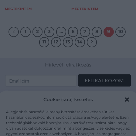
MEGTEKINTEM
MEGTEKINTEM
1
2
3
…
6
7
8
9
10
11
12
13
14
Hírlevél feliratkozás
Elolvastam és elfogadom az Adatkezelési tájékoztatót:
Cookie (süti) kezelés
mutargy.com/adatkezelesi-tajekoztato/
A legjobb felhasználói élmény biztosítása érdekében sütiket
Rólunk
Áraink
használunk az eszközinformációk tárolására és/vagy elérésére. Ezen
technológiákhoz való hozzájárulás lehetővé teszi számunkra, hogy
Médiaajánlat
ÁSZF
olyan adatokat dolgozzunk fel, mint a böngészési viselkedés vagy az
Karrier
Adatvédelem
egyedi azonosítók ezen a webhelyen. A hozzájárulás megtagadása