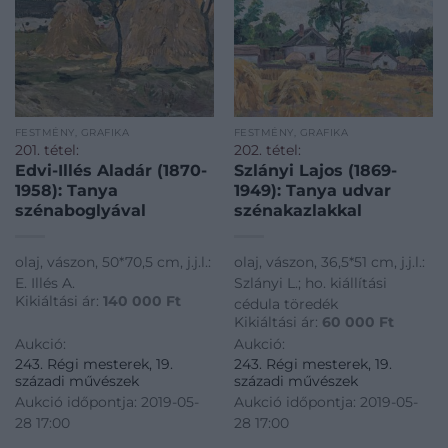
FESTMÉNY, GRAFIKA
FESTMÉNY, GRAFIKA
201. tétel:
202. tétel:
Edvi-Illés Aladár (1870-
Szlányi Lajos (1869-
1958): Tanya
1949): Tanya udvar
szénaboglyával
szénakazlakkal
olaj, vászon, 50*70,5 cm, j.j.l.:
olaj, vászon, 36,5*51 cm, j.j.l.:
E. Illés A.
Szlányi L.; ho. kiállítási
Kikiáltási ár:
140 000
Ft
cédula töredék
Kikiáltási ár:
60 000
Ft
Aukció:
Aukció:
243. Régi mesterek, 19.
243. Régi mesterek, 19.
századi művészek
századi művészek
Aukció időpontja: 2019-05-
Aukció időpontja: 2019-05-
28 17:00
28 17:00