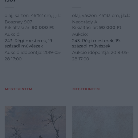
olaj, karton, 46*52 cm, j.j.l.:
olaj, vászon, 45*33 cm, j.b.l.:
Bosznay 907
Neogrády A.
Kikiáltási ár:
90 000
Ft
Kikiáltási ár:
90 000
Ft
Aukció:
Aukció:
243. Régi mesterek, 19.
243. Régi mesterek, 19.
századi művészek
századi művészek
Aukció időpontja: 2019-05-
Aukció időpontja: 2019-05-
28 17:00
28 17:00
MEGTEKINTEM
MEGTEKINTEM