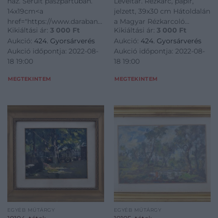
ház. Sérült paszpartuban.
Levéltár. Rézkarc, papír,
pecsétjével
14x19cm<a
jelzett, 39x30 cm Hátoldalán
href="https://www.darabanth.com/hu/gyorsarveres/424/kate
a Magyar Rézkarcoló
Kikiáltási ár:
3 000
Ft
Kikiáltási ár:
3 000
Ft
es-grafikak/Festmenyek-es-
Művészek Szövetségének
Aukció:
424. Gyorsárverés
Aukció:
424. Gyorsárverés
grafikak~500001/Hasznyuk-
pecsétjével<a
Aukció időpontja: 2022-08-
Aukció időpontja: 2022-08-
Laszlo-1939-Teli-haz-Serult-
href="https://www.darabanth.
18 19:00
18 19:00
paszpartuban-
es-grafikak/Festmenyek-es-
14x19cm~II252191
grafikak~
MEGTEKINTEM
MEGTEKINTEM
EGYÉB MŰTÁRGY
EGYÉB MŰTÁRGY