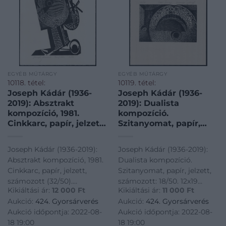
EGYÉB MŰTÁRGY
EGYÉB MŰTÁRGY
10118. tétel:
10119. tétel:
Joseph Kádár (1936-
Joseph Kádár (1936-
2019): Absztrakt
2019): Dualista
kompozíció, 1981.
kompozíció.
Cinkkarc, papír, jelzett,
Szitanyomat, papír,
számozott (32/50).
jelzett, számozott:
Hátoldalon a művész
18/50. 12×19 cm
Joseph Kádár (1936-2019):
Joseph Kádár (1936-2019):
pecsétjével és autográf
Absztrakt kompozíció, 1981.
Dualista kompozíció.
feliratával. 26,5×16,5 cm
Cinkkarc, papír, jelzett,
Szitanyomat, papír, jelzett,
számozott (32/50).
számozott: 18/50. 12x19
Kikiáltási ár:
12 000
Ft
Kikiáltási ár:
11 000
Ft
Hátoldalon a művész
cm<a
Aukció:
424. Gyorsárverés
Aukció:
424. Gyorsárverés
pecsétjével és autográf
href="https://www.darabanth.
Aukció időpontja: 2022-08-
Aukció időpontja: 2022-08-
feliratával. 26,5x16,5 cm<a
es-grafikak/Festmenyek-es-
18 19:00
18 19:00
href="https://www.darabanth.com/hu/gyorsarveres/424/kate
grafikak~500001/Joseph-