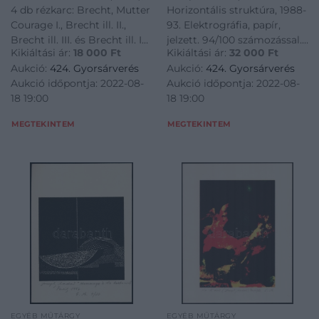
jelzett, paszpartuban,
Hátoldalon a művész
4 db rézkarc: Brecht, Mutter
Horizontális struktúra, 1988-
egyik paszpartu fedlap
pecsétjével. 42,5×39 cm
Courage I., Brecht ill. II.,
93. Elektrográfia, papír,
hiányzik, egy másik
Brecht ill. III. és Brecht ill. IV.
jelzett. 94/100 számozással.
paszpartu fedlapja
Kikiáltási ár:
18 000
Ft
Kikiáltási ár:
32 000
Ft
1964-65. Rézkarc, papír,
Hátoldalon a művész
laza.
Aukció:
424. Gyorsárverés
Aukció:
424. Gyorsárverés
jelzett, paszpartuban, egyik
pecsétjével. 42,5x39 cm<a
Aukció időpontja: 2022-08-
Aukció időpontja: 2022-08-
paszpartu fedlap hiányzik,
href="https://www.darabanth.
18 19:00
18 19:00
egy másik paszpartu
es-grafikak/Festmen
fedlapja laza. Brecht ill. III.
MEGTEKINTEM
MEGTEKINTEM
EGYÉB MŰTÁRGY
EGYÉB MŰTÁRGY