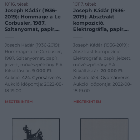
10116. tétel:
10117. tétel:
Joseph Kádár (1936-
Joseph Kádár (1936-
2019): Hommage a Le
2019): Absztrakt
Corbusier, 1987.
kompozíció.
Szitanyomat, papír,
Elektrográfia, papír,
jelzett, művészpéldány
jelzett, művészpéldány
E.A. 9/10 számozással.
E.A. jelzéssel.
Joseph Kádár (1936-2019):
Joseph Kádár (1936-2019):
Hátoldalon a művész
Hátoldalon a művész
Hommage a Le Corbusier,
Absztrakt kompozíció.
pecsétjével. 13×13,5 cm
pecsétjével. 26,5×18,5
1987. Szitanyomat, papír,
Elektrográfia, papír, jelzett,
cm
jelzett, művészpéldány E.A.
művészpéldány E.A.
Kikiáltási ár:
9 000
Ft
Kikiáltási ár:
20 000
Ft
9/10 számozással.
jelzéssel. Hátoldalon a
Aukció:
424. Gyorsárverés
Aukció:
424. Gyorsárverés
Hátoldalon a művész
művész pecsétjével.
Aukció időpontja: 2022-08-
Aukció időpontja: 2022-08-
pecsétjével. 13x13,5 cm<a
26,5x18,5 cm<a
18 19:00
18 19:00
href="https://www.darabanth.com/hu/gyorsarveres/424/kate
href="https://www.darabanth.
es-graf
es-grafikak/Festme
MEGTEKINTEM
MEGTEKINTEM