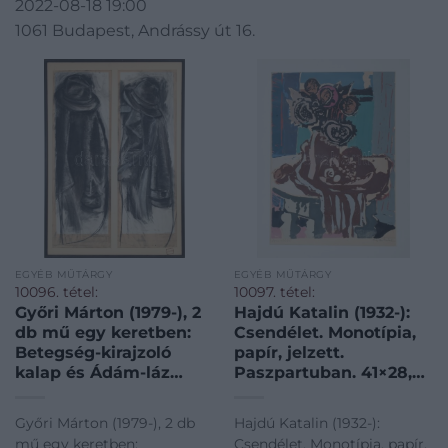
2022-08-18 19:00
1061 Budapest, Andrássy út 16.
EGYÉB MŰTÁRGY
EGYÉB MŰTÁRGY
10096. tétel:
10097. tétel:
Győri Márton (1979-), 2
Hajdú Katalin (1932-):
db mű egy keretben:
Csendélet. Monotípia,
Betegség-kirajzoló
papír, jelzett.
kalap és Ádám-láz
Paszpartuban. 41×28,5
kalap, 1995. Vegyes
cm
technika, papír. Jelzett.
Győri Márton (1979-), 2 db
Hajdú Katalin (1932-):
Bal oldali mű tetején
mű egy keretben:
Csendélet. Monotípia, papír,