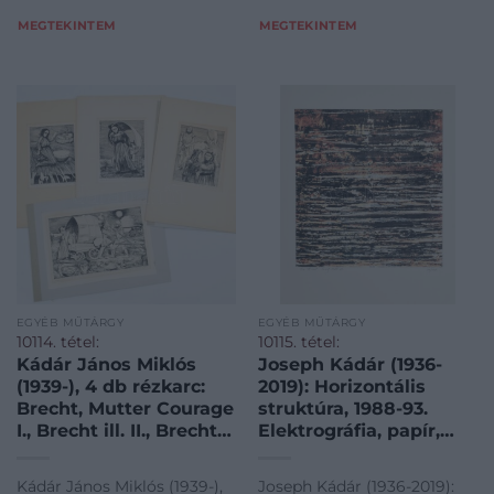
grafikak~500001/Javo
MEGTEKINTEM
MEGTEKINTEM
EGYÉB MŰTÁRGY
EGYÉB MŰTÁRGY
10114. tétel:
10115. tétel:
Kádár János Miklós
Joseph Kádár (1936-
(1939-), 4 db rézkarc:
2019): Horizontális
Brecht, Mutter Courage
struktúra, 1988-93.
I., Brecht ill. II., Brecht
Elektrográfia, papír,
ill. III. és Brecht ill. IV.
jelzett. 94/100
1964-65. Rézkarc, papír,
számozással.
Kádár János Miklós (1939-),
Joseph Kádár (1936-2019):