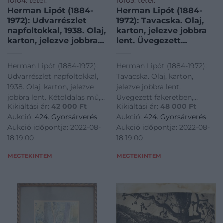
10104. tétel:
10105. tétel:
Herman Lipót (1884-
Herman Lipót (1884-
1972): Udvarrészlet
1972): Tavacska. Olaj,
napfoltokkal, 1938. Olaj,
karton, jelezve jobbra
karton, jelezve jobbra
lent. Üvegezett
lent. Kétoldalas mű,
fakeretben, 30×40 cm
hátoldalán autográf
Herman Lipót (1884-1972):
Herman Lipót (1884-1972):
felirattal és egy teraszt
Udvarrészlet napfoltokkal,
Tavacska. Olaj, karton,
megörökítő vázlattal.
1938. Olaj, karton, jelezve
jelezve jobbra lent.
Dekoratív, Üvegezett
jobbra lent. Kétoldalas mű,
Üvegezett fakeretben,
fakeretben, 21×26 cm.
Kikiáltási ár:
42 000
Ft
Kikiáltási ár:
48 000
Ft
hátoldalán autográf
30×40 cm<a
Aukció:
424. Gyorsárverés
Aukció:
424. Gyorsárverés
felirattal és egy teraszt
href="https://www.darabanth.
Aukció időpontja: 2022-08-
Aukció időpontja: 2022-08-
megörökítő vázlattal.
es-grafikak/Festmenyek-es-
18 19:00
18 19:00
Dekoratív, Üvegezett
grafikak~500001/Herman-
fakeretben, 21×26 cm.<a
Lipot-1884-1972-Tavacs
MEGTEKINTEM
MEGTEKINTEM
href="https://www.darabanth