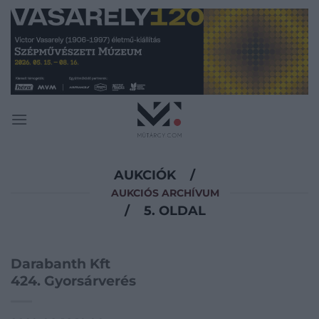
Skip
to
content
AUKCIÓK
/
AUKCIÓS ARCHÍVUM
/
5. OLDAL
Darabanth Kft
424. Gyorsárverés