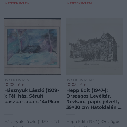
MEGTEKINTEM
MEGTEKINTEM
EGYÉB MŰTÁRGY
EGYÉB MŰTÁRGY
10102. tétel:
10103. tétel:
Hásznyuk László (1939-
Hepp Edit (1947-):
): Téli ház. Sérült
Országos Levéltár.
paszpartuban. 14x19cm
Rézkarc, papír, jelzett,
39×30 cm Hátoldalán a
Magyar Rézkarcoló
Művészek
Hásznyuk László (1939- ): Téli
Hepp Edit (1947-): Országos
Szövetségének