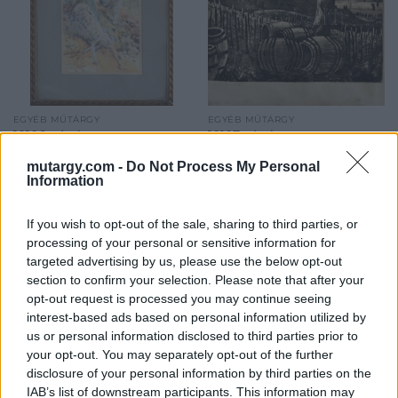
EGYÉB MŰTÁRGY
EGYÉB MŰTÁRGY
10106. tétel:
10107. tétel:
Horn Antal (1882 – ?):
id. Imre István (1918-
mutargy.com -
Do Not Process My Personal
Erdei táj. Akvarell,
1983): Balatoni
Information
papír, jelzett,
szőlőhegy.. Rézkarc,
üvegezett keretben.
papír, jelzett, 39×29 cm
23×14 cm
Ázásnyomokkal
If you wish to opt-out of the sale, sharing to third parties, or
processing of your personal or sensitive information for
Horn Antal (1882 - ?): Erdei
id. Imre István (1918-1983):
targeted advertising by us, please use the below opt-out
táj. Akvarell, papír, jelzett,
Balatoni szőlőhegy..
section to confirm your selection. Please note that after your
üvegezett keretben. 23x14
Rézkarc, papír, jelzett, 39x29
opt-out request is processed you may continue seeing
cm<a
cm Ázásnyomokkal<a
interest-based ads based on personal information utilized by
Kikiáltási ár:
9 000
Ft
Kikiáltási ár:
2 000
Ft
href="https://www.darabanth.com/hu/gyorsarveres/424/kate
href="https://www.darabanth.
us or personal information disclosed to third parties prior to
Aukció:
424. Gyorsárverés
Aukció:
424. Gyorsárverés
es-grafikak/Festmenyek-es-
es-grafikak/Festmenyek-es-
your opt-out. You may separately opt-out of the further
Aukció időpontja: 2022-08-
Aukció időpontja: 2022-08-
grafikak~500001/Horn-
grafikak~500001/id-Imre-
disclosure of your personal information by third parties on the
18 19:00
18 19:00
Antal-1882-Erdei-taj-
Istvan-1918-1983-Balatoni
IAB’s list of downstream participants. This information may