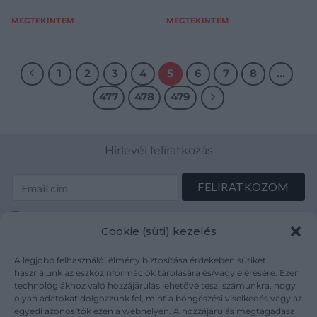
es-g
Kadar-1936-2019-Duali
MEGTEKINTEM
MEGTEKINTEM
1
2
3
4
5
6
7
8
…
477
478
479
Hírlevél feliratkozás
Elolvastam és elfogadom az Adatkezelési tájékoztatót:
Cookie (süti) kezelés
mutargy.com/adatkezelesi-tajekoztato/
A legjobb felhasználói élmény biztosítása érdekében sütiket
Rólunk
Áraink
használunk az eszközinformációk tárolására és/vagy elérésére. Ezen
technológiákhoz való hozzájárulás lehetővé teszi számunkra, hogy
Médiaajánlat
ÁSZF
olyan adatokat dolgozzunk fel, mint a böngészési viselkedés vagy az
Karrier
Adatvédelem
egyedi azonosítók ezen a webhelyen. A hozzájárulás megtagadása