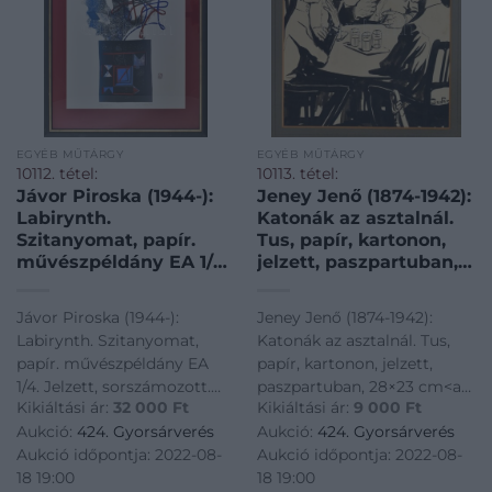
EGYÉB MŰTÁRGY
EGYÉB MŰTÁRGY
10112. tétel:
10113. tétel:
Jávor Piroska (1944-):
Jeney Jenő (1874-1942):
Labirynth.
Katonák az asztalnál.
Szitanyomat, papír.
Tus, papír, kartonon,
művészpéldány EA 1/4.
jelzett, paszpartuban,
Jelzett, sorszámozott.
28×23 cm
Üvegezett keretben
Jávor Piroska (1944-):
Jeney Jenő (1874-1942):
56×40 cm
Labirynth. Szitanyomat,
Katonák az asztalnál. Tus,
papír. művészpéldány EA
papír, kartonon, jelzett,
1/4. Jelzett, sorszámozott.
paszpartuban, 28×23 cm<a
Kikiáltási ár:
32 000
Ft
Kikiáltási ár:
9 000
Ft
Üvegezett keretben 56x40
href="https://www.darabanth.
Aukció:
424. Gyorsárverés
Aukció:
424. Gyorsárverés
cm<a
es-grafikak/Festmenyek-es-
Aukció időpontja: 2022-08-
Aukció időpontja: 2022-08-
href="https://www.darabanth.com/hu/gyorsarveres/424/kate
grafikak~500001/Jeney-
18 19:00
18 19:00
es-grafikak/Festmenyek-es-
Jeno-1874-1942-Katonak-az