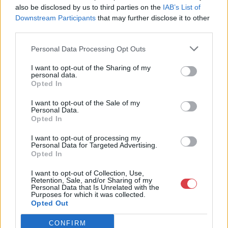
Akvarell-papir-j
also be disclosed by us to third parties on the
IAB’s List of
MEGTEKINTEM
MEGTEKINTEM
Downstream Participants
that may further disclose it to other
third parties.
Personal Data Processing Opt Outs
I want to opt-out of the Sharing of my
personal data.
Opted In
I want to opt-out of the Sale of my
Personal Data.
Opted In
I want to opt-out of processing my
Personal Data for Targeted Advertising.
EGYÉB MŰTÁRGY
EGYÉB MŰTÁRGY
Opted In
10108. tétel:
10109. tétel:
Imreh Zsigmond (1900-
Imreh Zsigmond (1900-
I want to opt-out of Collection, Use,
1965): Virágcsendélet.
1965): Virágcsendélet.
Retention, Sale, and/or Sharing of my
Pasztell, papír, jelzett,
Pasztell, papír, jelzett,
Personal Data that Is Unrelated with the
Purposes for which it was collected.
üvegezett fakeretben,
üvegezett fakeretben,
Opted Out
39,5×30 cm
37,5×28 cm
Imreh Zsigmond (1900-
Imreh Zsigmond (1900-
CONFIRM