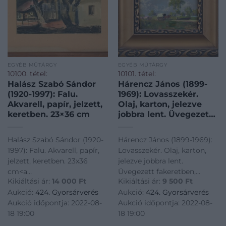
EGYÉB MŰTÁRGY
EGYÉB MŰTÁRGY
10100. tétel:
10101. tétel:
Halász Szabó Sándor
Hárencz János (1899-
(1920-1997): Falu.
1969): Lovasszekér.
Akvarell, papír, jelzett,
Olaj, karton, jelezve
keretben. 23×36 cm
jobbra lent. Üvegezett
fakeretben, 11×14,5 cm
Halász Szabó Sándor (1920-
Hárencz János (1899-1969):
1997): Falu. Akvarell, papír,
Lovasszekér. Olaj, karton,
jelzett, keretben. 23x36
jelezve jobbra lent.
cm<a
Üvegezett fakeretben,
Kikiáltási ár:
14 000
Ft
Kikiáltási ár:
9 500
Ft
href="https://www.darabanth.com/hu/gyorsarveres/424/kate
11×14,5 cm<a
Aukció:
424. Gyorsárverés
Aukció:
424. Gyorsárverés
es-grafikak/Festmenyek-es-
href="https://www.darabanth.
Aukció időpontja: 2022-08-
Aukció időpontja: 2022-08-
grafikak~500001/Halasz-
es-grafikak/Festmenyek-es-
18 19:00
18 19:00
Szabo-Sandor-1920-1997-
grafikak~500001/Harencz-
Falu-Akvarell-pap
Janos-1899-1969