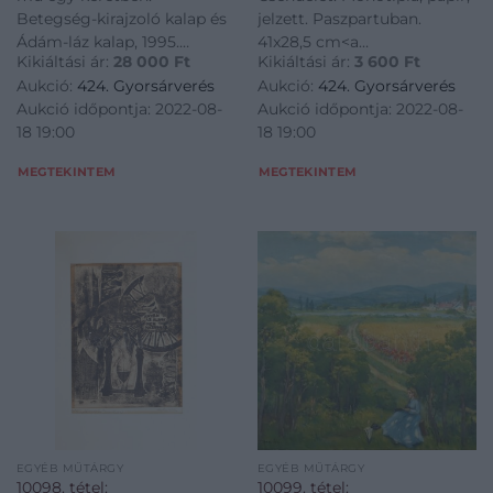
felületi sérüléssel. Fa
Betegség-kirajzoló kalap és
jelzett. Paszpartuban.
keretben. 82×27 cm
Ádám-láz kalap, 1995.
41x28,5 cm<a
Kikiáltási ár:
28 000
Ft
Kikiáltási ár:
3 600
Ft
Vegyes technika, papír.
href="https://www.darabanth.
Aukció:
424. Gyorsárverés
Aukció:
424. Gyorsárverés
Jelzett. Bal oldali mű tetején
es-grafikak/Festmenyek-es-
Aukció időpontja: 2022-08-
Aukció időpontja: 2022-08-
felületi sérüléssel. Fa
grafikak~500001/Hajdu-
18 19:00
18 19:00
keretben. 82x27 cm<a
Katalin-1932-Csendelet-
href="https://www.darabanth.com/hu/gyorsarveres/424/kat
Monotipia-papir-
MEGTEKINTEM
MEGTEKINTEM
EGYÉB MŰTÁRGY
EGYÉB MŰTÁRGY
10098. tétel:
10099. tétel: