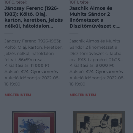
10110. tétel:
10111. tétel:
Jánossy Ferenc (1926-
Jaschik Álmos és
1983): Költő. Olaj,
Muhits Sándor 2
karton, keretben, jelzés
linómetszet a
nélkül, hátoldalon
Díszítőművészet c.
felirat. 86x59cm
lapból cca 1913.
Lapméret 21×25 cm
Jánossy Ferenc (1926-1983):
Jaschik Álmos és Muhits
Költő. Olaj, karton, keretben,
Sándor 2 linómetszet a
jelzés nélkül, hátoldalon
Díszítőművészet c. lapból
felirat. 86x59cm<a
cca 1913. Lapméret 21x25
Kikiáltási ár:
11 000
Ft
Kikiáltási ár:
3 000
Ft
href="https://www.darabanth.com/hu/gyorsarveres/424/kate
cm<a
Aukció:
424. Gyorsárverés
Aukció:
424. Gyorsárverés
es-grafikak/Festmenyek-es-
href="https://www.darabanth.
Aukció időpontja: 2022-08-
Aukció időpontja: 2022-08-
grafikak~500001/Janossy-
es-grafikak/Festmenyek-es-
18 19:00
18 19:00
Ferenc-1926-1983-Kolt
grafikak~500001/Jaschik-
Almos-es-Muhits-Sandor
MEGTEKINTEM
MEGTEKINTEM