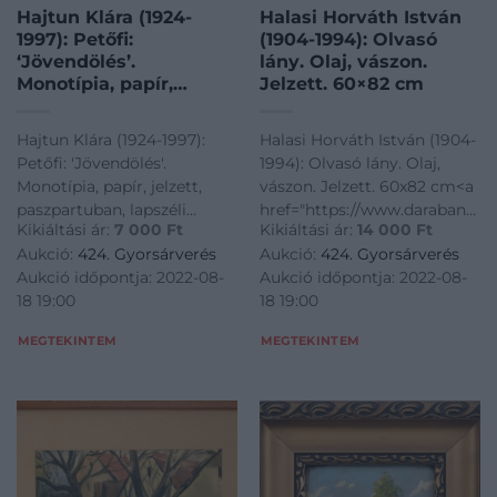
Hajtun Klára (1924-
Halasi Horváth István
1997): Petőfi:
(1904-1994): Olvasó
‘Jövendölés’.
lány. Olaj, vászon.
Monotípia, papír,
Jelzett. 60×82 cm
jelzett, paszpartuban,
lapszéli
Hajtun Klára (1924-1997):
Halasi Horváth István (1904-
elszíneződéssel és
Petőfi: 'Jövendölés'.
1994): Olvasó lány. Olaj,
kisebb törésnyommal,
Monotípia, papír, jelzett,
vászon. Jelzett. 60x82 cm<a
34×25,5 cm
paszpartuban, lapszéli
href="https://www.darabanth.
Kikiáltási ár:
7 000
Ft
Kikiáltási ár:
14 000
Ft
elszíneződéssel és kisebb
es-grafikak/Festmenyek-es-
Aukció:
424. Gyorsárverés
Aukció:
424. Gyorsárverés
törésnyommal, 34x25,5
grafikak~500001/Halasi-
Aukció időpontja: 2022-08-
Aukció időpontja: 2022-08-
cm<a
Horvath-Istvan-1904-1994-
18 19:00
18 19:00
href="https://www.darabanth.com/hu/gyorsarveres/424/kate
Olvaso-lany-Olaj-va
es-grafikak/Festmenyek-e
MEGTEKINTEM
MEGTEKINTEM