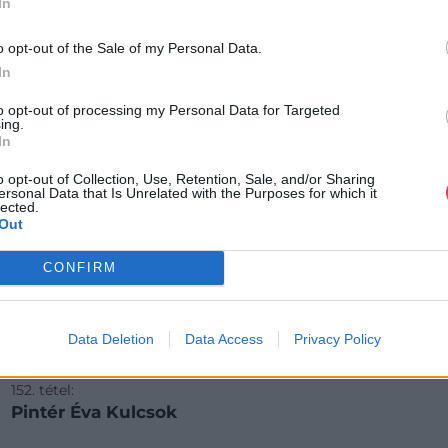
In
o opt-out of the Sale of my Personal Data.
In
to opt-out of processing my Personal Data for Targeted
ing.
In
o opt-out of Collection, Use, Retention, Sale, and/or Sharing
ersonal Data that Is Unrelated with the Purposes for which it
lected.
Out
CONFIRM
Data Deletion
Data Access
Privacy Policy
FESTMÉNY, GRAFIKA
152. tétel:
Pintér Éva Kulcsok