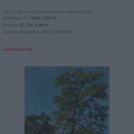
121,5 x 160 cm gobelin jelezve balra lent: PÉ
Kikiáltási ár:
1 800 000
Ft
Aukció:
57. Téli aukció
Aukció időpontja: 2017-12-18 18:00
MEGTEKINTEM