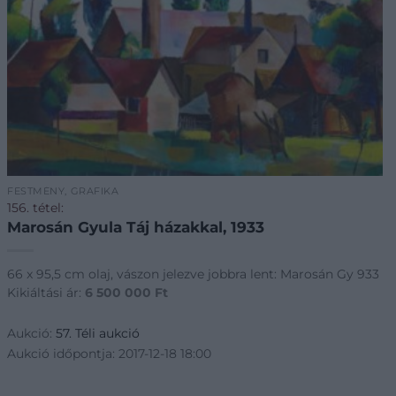
FESTMÉNY, GRAFIKA
156. tétel:
Marosán Gyula Táj házakkal, 1933
66 x 95,5 cm olaj, vászon jelezve jobbra lent: Marosán Gy 933
Kikiáltási ár:
6 500 000
Ft
Aukció:
57. Téli aukció
Aukció időpontja: 2017-12-18 18:00