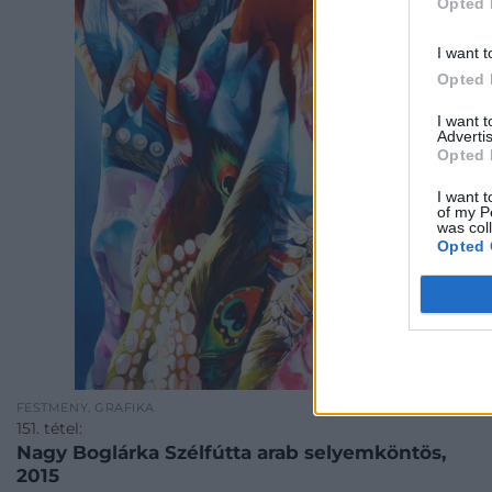
Opted 
I want t
Opted 
I want 
Advertis
Opted 
I want t
of my P
was col
Opted 
FESTMÉNY, GRAFIKA
151. tétel:
Nagy Boglárka Szélfútta arab selyemköntös,
2015