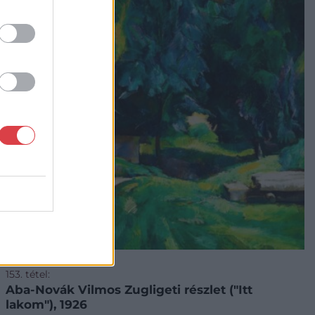
FESTMÉNY, GRAFIKA
153. tétel:
Aba-Novák Vilmos Zugligeti részlet ("Itt
lakom"), 1926