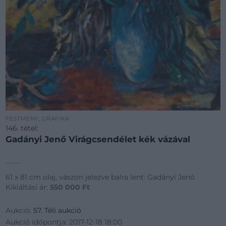
FESTMÉNY, GRAFIKA
146. tétel:
Gadányi Jenő Virágcsendélet kék vázával
61 x 81 cm olaj, vászon jelezve balra lent: Gadányi Jenő
Kikiáltási ár:
550 000
Ft
Aukció:
57. Téli aukció
Aukció időpontja: 2017-12-18 18:00