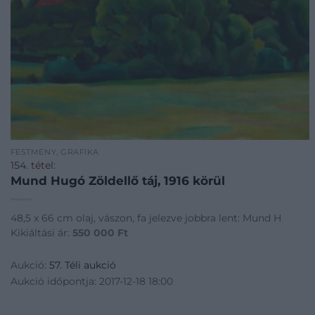
FESTMÉNY, GRAFIKA
154. tétel:
Mund Hugó Zöldellő táj, 1916 körül
48,5 x 66 cm olaj, vászon, fa jelezve jobbra lent: Mund H
Kikiáltási ár:
550 000
Ft
Aukció:
57. Téli aukció
Aukció időpontja: 2017-12-18 18:00