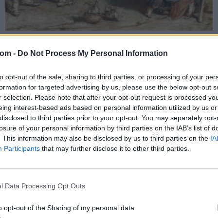
FESTMÉNY, GRAFIKA
149. tétel:
com -
Do Not Process My Personal Information
Than Mór Mulatozók a római Campagnán, 1859
to opt-out of the sale, sharing to third parties, or processing of your per
formation for targeted advertising by us, please use the below opt-out s
32,5 x 47,5 cm vegyes technika, papír jelezve jobbra lent:
r selection. Please note that after your opt-out request is processed y
Than Mór Roma 859
eing interest-based ads based on personal information utilized by us or
Kikiáltási ár:
300 000
Ft
disclosed to third parties prior to your opt-out. You may separately opt-
Aukció:
57. Téli aukció
losure of your personal information by third parties on the IAB’s list of
Aukció időpontja: 2017-12-18 18:00
. This information may also be disclosed by us to third parties on the
IA
Participants
that may further disclose it to other third parties.
MEGTEKINTEM
l Data Processing Opt Outs
o opt-out of the Sharing of my personal data.