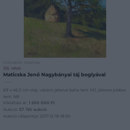
FESTMÉNY, GRAFIKA
155. tétel:
Maticska Jenő Nagybányai táj boglyával
69 x 46,5 cm olaj, vászon jelezve balra lent: MJ, jelezve jobbra
lent: NB
Kikiáltási ár:
1 200 000
Ft
Aukció:
57. Téli aukció
Aukció időpontja: 2017-12-18 18:00