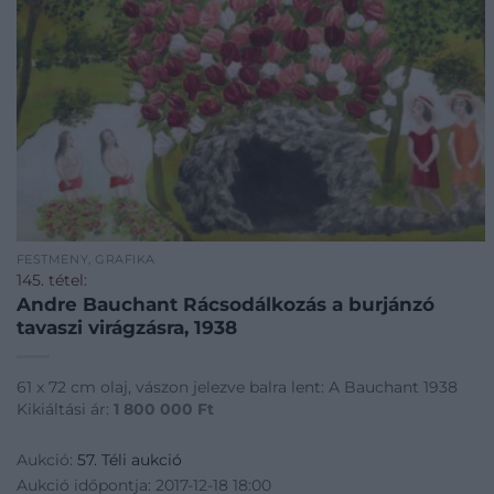
FESTMÉNY, GRAFIKA
145. tétel:
Andre Bauchant Rácsodálkozás a burjánzó
tavaszi virágzásra, 1938
61 x 72 cm olaj, vászon jelezve balra lent: A Bauchant 1938
Kikiáltási ár:
1 800 000
Ft
Aukció:
57. Téli aukció
Aukció időpontja: 2017-12-18 18:00