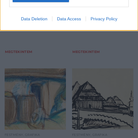
Kikiáltási ár:
3 400 000
Ft
Bornemisza Géza 1959
Kikiáltási ár:
260 000
Ft
Aukció:
57. Téli aukció
Aukció:
57. Téli aukció
Data Deletion
Data Access
Privacy Policy
Aukció időpontja: 2017-12-18
Aukció időpontja: 2017-12-18
18:00
18:00
MEGTEKINTEM
MEGTEKINTEM
FESTMÉNY, GRAFIKA
FESTMÉNY, GRAFIKA