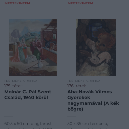
MEGTEKINTEM
MEGTEKINTEM
FESTMÉNY, GRAFIKA
FESTMÉNY, GRAFIKA
175. tétel:
176. tétel:
Molnár C. Pál Szent
Aba-Novák Vilmos
Család, 1940 körül
Gyerekek
nagymamával (A kék
bögre)
60,5 x 50 cm olaj, farost
50 x 35 cm tempera,