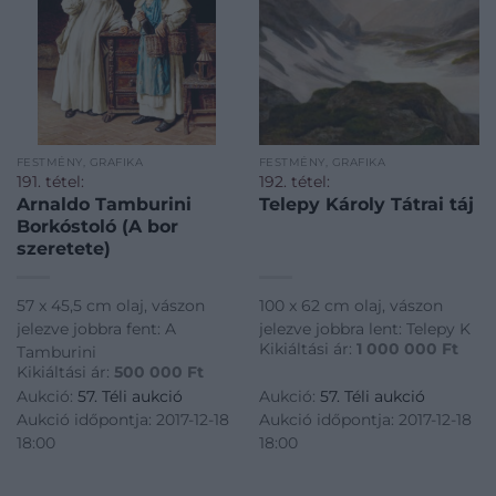
FESTMÉNY, GRAFIKA
FESTMÉNY, GRAFIKA
191. tétel:
192. tétel:
Arnaldo Tamburini
Telepy Károly Tátrai táj
Borkóstoló (A bor
szeretete)
57 x 45,5 cm olaj, vászon
100 x 62 cm olaj, vászon
jelezve jobbra fent: A
jelezve jobbra lent: Telepy K
Kikiáltási ár:
1 000 000
Ft
Tamburini
Kikiáltási ár:
500 000
Ft
Aukció:
57. Téli aukció
Aukció:
57. Téli aukció
Aukció időpontja: 2017-12-18
Aukció időpontja: 2017-12-18
18:00
18:00