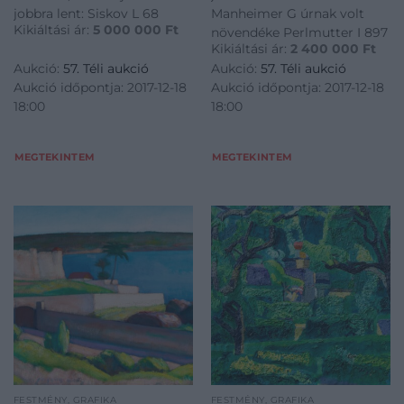
jobbra lent: Siskov L 68
Manheimer G úrnak volt
Kikiáltási ár:
5 000 000
Ft
növendéke Perlmutter I 897
Kikiáltási ár:
2 400 000
Ft
Aukció:
57. Téli aukció
Aukció:
57. Téli aukció
Aukció időpontja: 2017-12-18
Aukció időpontja: 2017-12-18
18:00
18:00
MEGTEKINTEM
MEGTEKINTEM
FESTMÉNY, GRAFIKA
FESTMÉNY, GRAFIKA