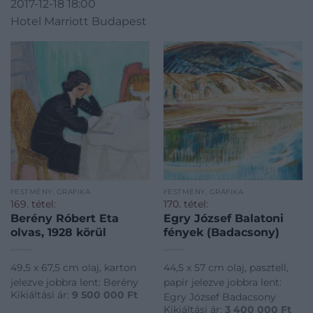
2017-12-18 18:00
Hotel Marriott Budapest
FESTMÉNY, GRAFIKA
FESTMÉNY, GRAFIKA
169. tétel:
170. tétel:
Berény Róbert Eta
Egry József Balatoni
olvas, 1928 körül
fények (Badacsony)
49,5 x 67,5 cm olaj, karton
44,5 x 57 cm olaj, pasztell,
jelezve jobbra lent: Berény
papír jelezve jobbra lent:
Kikiáltási ár:
9 500 000
Ft
Egry József Badacsony
Kikiáltási ár:
3 400 000
Ft