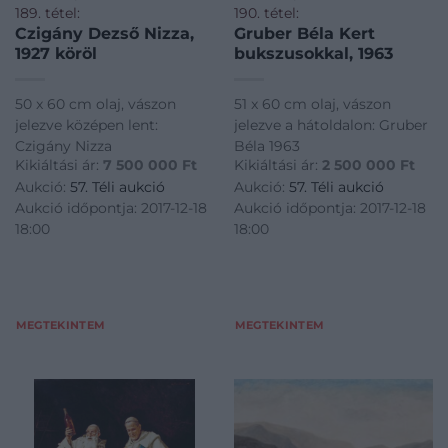
189. tétel:
190. tétel:
Czigány Dezső Nizza,
Gruber Béla Kert
1927 köröl
bukszusokkal, 1963
50 x 60 cm olaj, vászon
51 x 60 cm olaj, vászon
jelezve középen lent:
jelezve a hátoldalon: Gruber
Czigány Nizza
Béla 1963
Kikiáltási ár:
7 500 000
Ft
Kikiáltási ár:
2 500 000
Ft
Aukció:
57. Téli aukció
Aukció:
57. Téli aukció
Aukció időpontja: 2017-12-18
Aukció időpontja: 2017-12-18
18:00
18:00
MEGTEKINTEM
MEGTEKINTEM