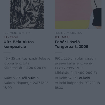
FESTMÉNY, GRAFIKA
FESTMÉNY, GRAFIKA
185. tétel:
186. tétel:
Uitz Béla Aktos
Fehér László
kompozíció
Tengerpart, 2005
46 x 35 cm tus, papír Jelezve
160 x 220 cm olaj, vászon
jobbra lent: Uitz
jelezve balra lent: Fehér
Kikiáltási ár:
1 400 000
Ft
László 2005. VI. 13
Kikiáltási ár:
1 400 000
Ft
Aukció:
57. Téli aukció
Aukció:
57. Téli aukció
Aukció időpontja: 2017-12-18
Aukció időpontja: 2017-12-18
18:00
18:00