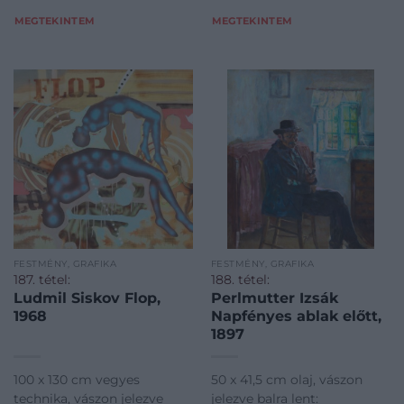
MEGTEKINTEM
MEGTEKINTEM
FESTMÉNY, GRAFIKA
FESTMÉNY, GRAFIKA
187. tétel:
188. tétel:
Ludmil Siskov Flop,
Perlmutter Izsák
1968
Napfényes ablak előtt,
1897
100 x 130 cm vegyes
50 x 41,5 cm olaj, vászon
technika, vászon jelezve
jelezve balra lent: