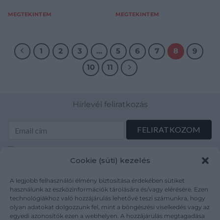
MEGTEKINTEM
MEGTEKINTEM
1
2
3
…
5
6
7
8
9
10
11
Hírlevél feliratkozás
Elolvastam és elfogadom az Adatkezelési tájékoztatót:
Cookie (süti) kezelés
mutargy.com/adatkezelesi-tajekoztato/
A legjobb felhasználói élmény biztosítása érdekében sütiket
Rólunk
Áraink
használunk az eszközinformációk tárolására és/vagy elérésére. Ezen
technológiákhoz való hozzájárulás lehetővé teszi számunkra, hogy
Médiaajánlat
ÁSZF
olyan adatokat dolgozzunk fel, mint a böngészési viselkedés vagy az
Karrier
Adatvédelem
egyedi azonosítók ezen a webhelyen. A hozzájárulás megtagadása