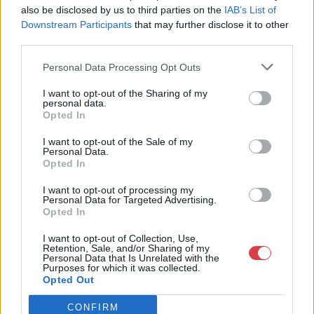
also be disclosed by us to third parties on the
IAB’s List of
MEGTEKINTEM
MEGTEKINTEM
Downstream Participants
that may further disclose it to other
third parties.
Personal Data Processing Opt Outs
I want to opt-out of the Sharing of my
personal data.
Opted In
I want to opt-out of the Sale of my
Personal Data.
Opted In
I want to opt-out of processing my
Personal Data for Targeted Advertising.
FESTMÉNY, GRAFIKA
FESTMÉNY, GRAFIKA
Opted In
181. tétel:
182. tétel:
Loránt Erzsébet
Bornemisza Géza
I want to opt-out of Collection, Use,
Küzdelem, 1930 körül
Virágoskert Tihanyban,
Retention, Sale, and/or Sharing of my
1959
Personal Data that Is Unrelated with the
Purposes for which it was collected.
Opted Out
90 x 110 cm olaj, vászon
34,5 x 44,5 cm olaj, papír
jelezve a hátoldalon: Lóránt
jelezve jobbra lent:
CONFIRM