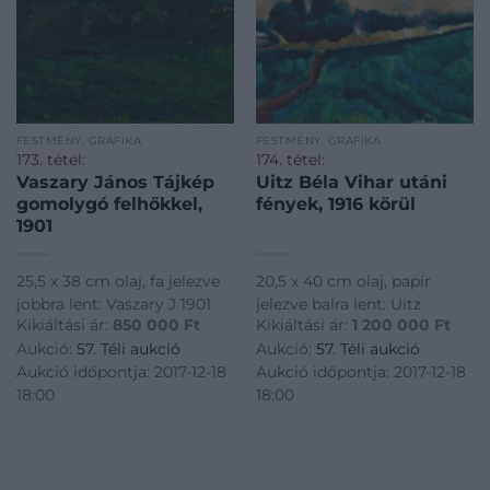
FESTMÉNY, GRAFIKA
FESTMÉNY, GRAFIKA
173. tétel:
174. tétel:
Vaszary János Tájkép
Uitz Béla Vihar utáni
gomolygó felhőkkel,
fények, 1916 körül
1901
25,5 x 38 cm olaj, fa jelezve
20,5 x 40 cm olaj, papír
jobbra lent: Vaszary J 1901
jelezve balra lent: Uitz
Kikiáltási ár:
850 000
Ft
Kikiáltási ár:
1 200 000
Ft
Aukció:
57. Téli aukció
Aukció:
57. Téli aukció
Aukció időpontja: 2017-12-18
Aukció időpontja: 2017-12-18
18:00
18:00