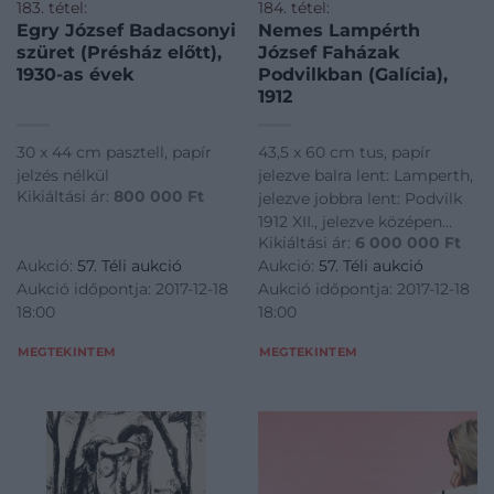
183. tétel:
184. tétel:
Egry József Badacsonyi
Nemes Lampérth
szüret (Présház előtt),
József Faházak
1930-as évek
Podvilkban (Galícia),
1912
30 x 44 cm pasztell, papír
43,5 x 60 cm tus, papír
jelzés nélkül
jelezve balra lent: Lamperth,
Kikiáltási ár:
800 000
Ft
jelezve jobbra lent: Podvilk
1912 XII., jelezve középen
Kikiáltási ár:
6 000 000
Ft
lent: Tejfalusy Ferencéknek
Aukció:
57. Téli aukció
Aukció:
57. Téli aukció
nagyrabecsülésemmel
Aukció időpontja: 2017-12-18
Aukció időpontja: 2017-12-18
Nemes Lampérth 1919 VII.
18:00
18:00
10.
MEGTEKINTEM
MEGTEKINTEM