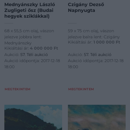
Mednyánszky László
Czigány Dezső
Zugligeti ősz (Budai
Napnyugta
hegyek sziklákkal)
68 x 55,5 cm olaj, vászon
59 x 75 cm olaj, vászon
jelezve jobbra lent:
jelezve balra lent: Czigány
Kikiáltási ár:
1 000 000
Ft
Mednyánszky
Kikiáltási ár:
4 000 000
Ft
Aukció:
57. Téli aukció
Aukció:
57. Téli aukció
Aukció időpontja: 2017-12-18
Aukció időpontja: 2017-12-18
18:00
18:00
MEGTEKINTEM
MEGTEKINTEM