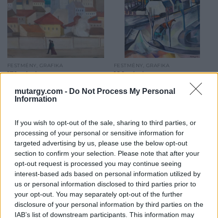
FESTMÉNY, GRAFIKA
FESTMÉNY, GRAFIKA
179. tétel:
180. tétel:
Vaszkó Ödön
Schönberger Armand
mutargy.com -
Do Not Process My Personal
Budapest,
Nagyvárosi hangulat
Information
Krisztinaváros
lovaskocsival
(Vasárnapi séta), 1931
(Budapest)
If you wish to opt-out of the sale, sharing to third parties, or
processing of your personal or sensitive information for
40,5 x 50 cm olaj, vászon
115,5 x 90,5 cm olaj, vászon
targeted advertising by us, please use the below opt-out
jelezve balra lent: Vaszkó
jelezve jobbra lent:
section to confirm your selection. Please note that after your
Ödön 31
Schönberger A
opt-out request is processed you may continue seeing
Kikiáltási ár:
2 200 000
Ft
Kikiáltási ár:
9 500 000
Ft
interest-based ads based on personal information utilized by
Aukció:
57. Téli aukció
Aukció:
57. Téli aukció
us or personal information disclosed to third parties prior to
Aukció időpontja: 2017-12-18
Aukció időpontja: 2017-12-18
your opt-out. You may separately opt-out of the further
18:00
18:00
disclosure of your personal information by third parties on the
IAB’s list of downstream participants. This information may