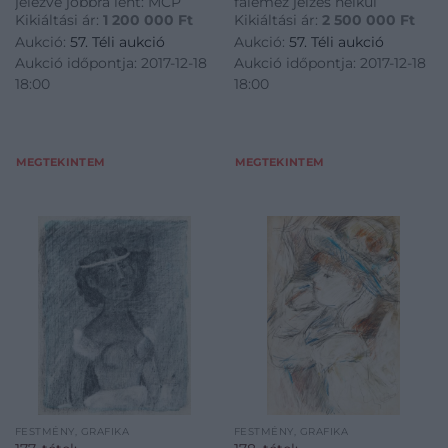
jelezve jobbra lent: MCP
falemez jelzés nélkül
Kikiáltási ár:
1 200 000
Ft
Kikiáltási ár:
2 500 000
Ft
Aukció:
57. Téli aukció
Aukció:
57. Téli aukció
Aukció időpontja: 2017-12-18
Aukció időpontja: 2017-12-18
18:00
18:00
MEGTEKINTEM
MEGTEKINTEM
FESTMÉNY, GRAFIKA
FESTMÉNY, GRAFIKA