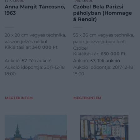
177. tétel:
178. tétel:
Anna Margit Táncosnő,
Czóbel Béla Párizsi
1963
páholyban (Hommage
á Renoir)
28 x 20 cm vegyes technika,
55 x 36 cm vegyes technika,
vászon jelzés nélkül
papír jelezve jobbra lent:
Kikiáltási ár:
340 000
Ft
Czóbel
Kikiáltási ár:
650 000
Ft
Aukció:
57. Téli aukció
Aukció:
57. Téli aukció
Aukció időpontja: 2017-12-18
Aukció időpontja: 2017-12-18
18:00
18:00
MEGTEKINTEM
MEGTEKINTEM