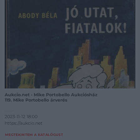
Aukcio.net - Mike Portobello Aukciósház
119. Mike Portobello árverés
2023-11-12 18:00
https://aukcio.net
MEGTEKINTEM A KATALÓGUST