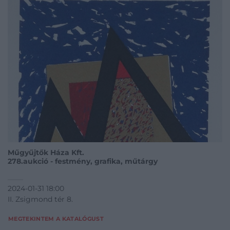
Műgyűjtők Háza Kft.
278.aukció - festmény, grafika, műtárgy
2024-01-31 18:00
II. Zsigmond tér 8.
MEGTEKINTEM A KATALÓGUST