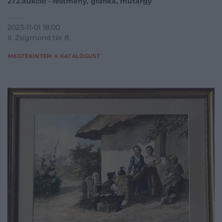
272.aukció - festmény, grafika, műtárgy
2023-11-01 18:00
II. Zsigmond tér 8.
MEGTEKINTEM A KATALÓGUST