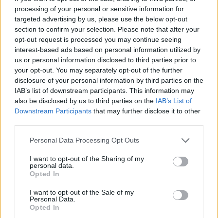
processing of your personal or sensitive information for
targeted advertising by us, please use the below opt-out
2023-12-20 18:00
section to confirm your selection. Please note that after your
II. Zsigmond tér 8.
opt-out request is processed you may continue seeing
interest-based ads based on personal information utilized by
MEGTEKINTEM A KATALÓGUST
us or personal information disclosed to third parties prior to
your opt-out. You may separately opt-out of the further
disclosure of your personal information by third parties on the
IAB’s list of downstream participants. This information may
also be disclosed by us to third parties on the
IAB’s List of
Downstream Participants
that may further disclose it to other
third parties.
Personal Data Processing Opt Outs
I want to opt-out of the Sharing of my
personal data.
Opted In
I want to opt-out of the Sale of my
Personal Data.
Opted In