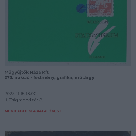
Műgyűjtők Háza Kft.
273. aukció - festmény, grafika, műtárgy
2023-11-15 18:00
II. Zsigmond tér 8.
MEGTEKINTEM A KATALÓGUST