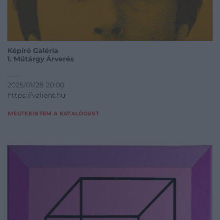
Képíró Galéria
1. Műtárgy Árverés
2025/01/28 20:00
https://valient.hu
MEGTEKINTEM A KATALÓGUST