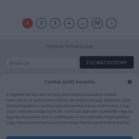
1
2
3
4
…
38
Hírlevél feliratkozás
Elolvastam és elfogadom az Adatkezelési tájékoztatót:
Cookie (süti) kezelés
mutargy.com/adatkezelesi-tajekoztato/
A legjobb felhasználói élmény biztosítása érdekében sütiket
Rólunk
Áraink
használunk az eszközinformációk tárolására és/vagy elérésére. Ezen
technológiákhoz való hozzájárulás lehetővé teszi számunkra, hogy
Médiaajánlat
ÁSZF
olyan adatokat dolgozzunk fel, mint a böngészési viselkedés vagy az
Karrier
Adatvédelem
egyedi azonosítók ezen a webhelyen. A hozzájárulás megtagadása
Kapcsolat
Impresszum
vagy visszavonása bizonyos funkciókat hátrányosan befolyásolhat.