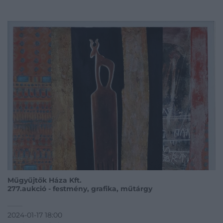
Műgyűjtők Háza Kft.
277.aukció - festmény, grafika, műtárgy
2024-01-17 18:00