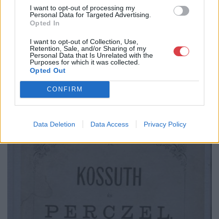
I want to opt-out of processing my
Personal Data for Targeted Advertising.
Műgyűjtők Háza Kft.
Opted In
275.aukció - festmény, grafika, műtárgy
I want to opt-out of Collection, Use,
Retention, Sale, and/or Sharing of my
Personal Data that Is Unrelated with the
2023-12-13 18:00
Purposes for which it was collected.
II. Zsigmond tér 8.
Opted Out
MEGTEKINTEM A KATALÓGUST
CONFIRM
Data Deletion
Data Access
Privacy Policy