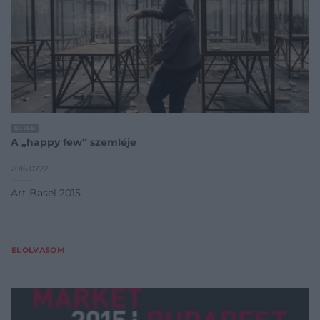
EGYÉB
A „happy few” szemléje
2016.07.22.
Art Basel 2015
ELOLVASOM