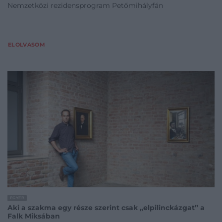
Nemzetközi rezidensprogram Petőmihályfán
ELOLVASOM
EGYÉB
Aki a szakma egy része szerint csak „elpilinckázgat” a
Falk Miksában