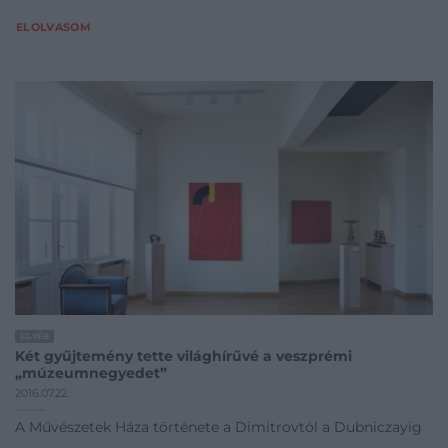
ELOLVASOM
EGYÉB
Két gyűjtemény tette világhírűvé a veszprémi
„múzeumnegyedet”
2016.07.22.
A Művészetek Háza története a Dimitrovtól a Dubniczayig