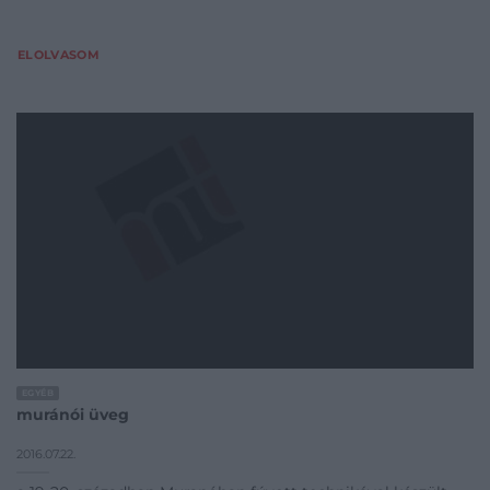
ELOLVASOM
EGYÉB
muránói üveg
2016.07.22.