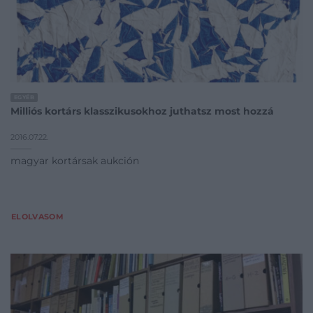
EGYÉB
Milliós kortárs klasszikusokhoz juthatsz most hozzá
2016.07.22.
magyar kortársak aukción
ELOLVASOM