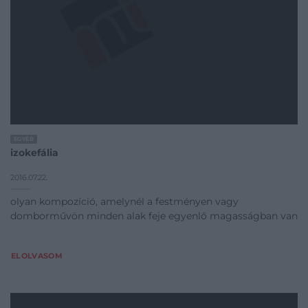
EGYÉB
izokefália
2016.07.22.
olyan kompozíció, amelynél a festményen vagy
domborművön minden alak feje egyenlő magasságban van
ELOLVASOM