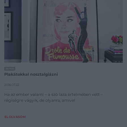
EGYÉB
Plakátokkal nosztalgiázni
2016.07.22.
Ha az ember valami – a szó laza értelmében vett –
régiségre vágyik, de olyanra, amivel
ELOLVASOM