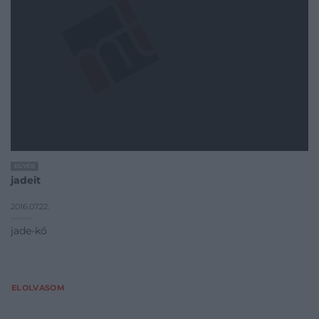
EGYÉB
jadeit
2016.07.22.
jade-kő
ELOLVASOM