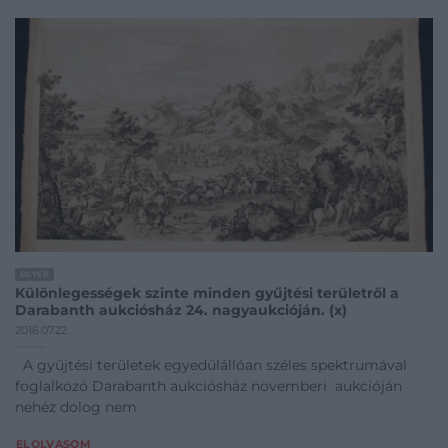
EGYÉB
Különlegességek szinte minden gyűjtési területről a
Darabanth aukciósház 24. nagyaukcióján. (x)
2016.07.22.
A gyűjtési területek egyedülállóan széles spektrumával
foglalkozó Darabanth aukciósház novemberi aukcióján
nehéz dolog nem
ELOLVASOM