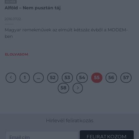
EGYÉB
Alföld – Nem pusztán táj
2016.07.22.
Magyar remekművek az elmúlt kétszáz évből a MODEM-
ben
ELOLVASOM
1
…
52
53
54
55
56
57
58
Hírlevél feliratkozás