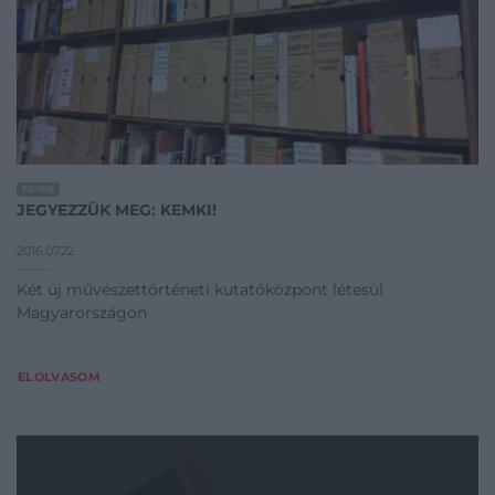
EGYÉB
JEGYEZZÜK MEG: KEMKI!
2016.07.22.
Két új művészettörténeti kutatóközpont létesül
Magyarországon
ELOLVASOM