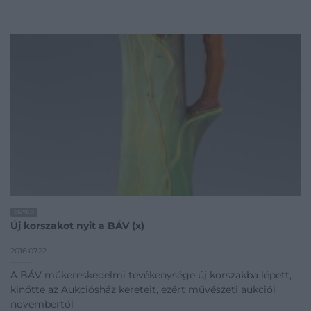
EGYÉB
Új korszakot nyit a BÁV (x)
2016.07.22.
A BÁV műkereskedelmi tevékenysége új korszakba lépett,
kinőtte az Aukciósház kereteit, ezért művészeti aukciói
novembertől