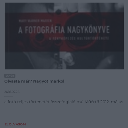
EGYÉB
Olvasta már? Nagyot markol
2016.07.22.
a fotó teljes történetét összefoglaló mű Műértő 2012. május
ELOLVASOM