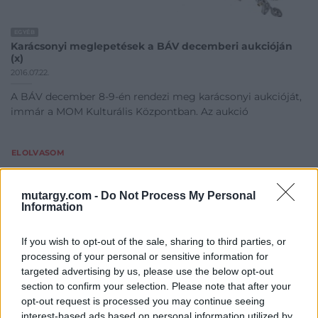
EGYÉB
Karácsonyi meglepetések a BÁV decemberi aukcióján
(x)
2016.07.22.
A BÁV december 8-9-én rendezi meg karácsonyi aukcióját,
immár a MOM Kulturális Központban. Az aukció
ELOLVASOM
mutargy.com -
Do Not Process My Personal
Information
If you wish to opt-out of the sale, sharing to third parties, or
processing of your personal or sensitive information for
targeted advertising by us, please use the below opt-out
section to confirm your selection. Please note that after your
opt-out request is processed you may continue seeing
interest-based ads based on personal information utilized by