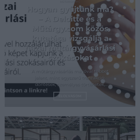
MŰTÁRGYPIAC
Hogyan gyűjtünk ma?
– A Deloitte és a
Műtárgy.com közös
kutatása vizsgálja a
hazai műtárgyvásárlási
szokásokat
A műtárgyvásárlás ma jóval többet
jelent, mint egyszerű tranzakció:
döntések, személyes történetek,
esztétikai preferenciák és
ELOLVASOM