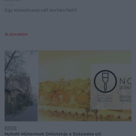
Egy klasszikussá vált kortárs festő
ELOLVASOM
EGYÉB
Nyitott Műtermek Délutánja a Százados úti