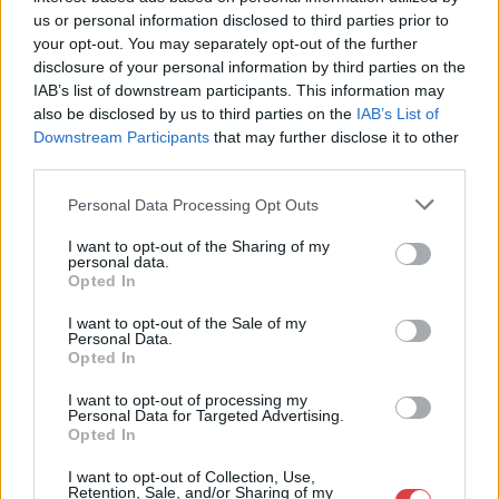
us or personal information disclosed to third parties prior to
your opt-out. You may separately opt-out of the further
disclosure of your personal information by third parties on the
EGYÉB
IAB’s list of downstream participants. This information may
MAJDNEM HARMINC ÉV UTÁN ÚJRA: OROSZ
also be disclosed by us to third parties on the
IAB’s List of
AVANTGÁRD BUDAPESTEN
Downstream Participants
that may further disclose it to other
2016.07.22.
third parties.
„Először van alkalma a magyar tárlatlátogatónak arra,
Personal Data Processing Opt Outs
hogy az orosz-szovjet avantgárd művészetét a maga
I want to opt-out of the Sharing of my
personal data.
ELOLVASOM
Opted In
I want to opt-out of the Sale of my
Personal Data.
Opted In
I want to opt-out of processing my
Personal Data for Targeted Advertising.
Opted In
I want to opt-out of Collection, Use,
Retention, Sale, and/or Sharing of my