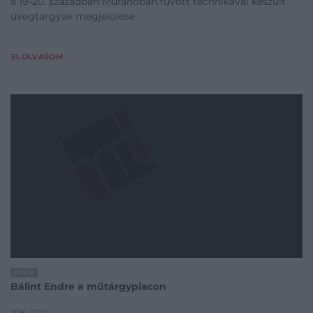
a 19-20. században Muranóban fúvott technikával készült
üvegtárgyak megjelölése
ELOLVASOM
EGYÉB
Bálint Endre a műtárgypiacon
2016.07.22.