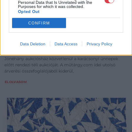
Personal Data that Is Unrelated with the
Purposes for which it was collected.
Opted Out
CONFIRM
EGYÉB
Karácsonyi aukciók: milliós műtárgyak kerülhetnek a fa
alá
Data Deletion
Data Access
Privacy Policy
2016.07.22.
Jónéhány aukciósház közvetlenül a karácsonyi ünnepek
előtt rendezi téli aukcióját. A műtárgy.com idei utolsó
árverési összefoglalójából kiderül,
ELOLVASOM