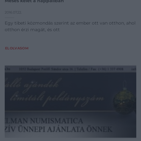
Mesés kelet a nappaliban
2016.07.22.
Egy tibeti közmondás szerint az ember ott van otthon, ahol
otthon érzi magát, és ott
ELOLVASOM