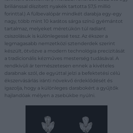
briliánssal díszített nyakék tartotta 57,5 millió
forinttal.) A fülbevalópár mindkét darabja egy-egy
nagy, több mint 10 karátos sárga színű gyémántot
tartalmaz, melyeket méretükön túl radiant
csiszolásuk is különlegessé tesz. Az ékszer a
legmagasabb nemzetközi sztenderdek szerint
készült, ötvözve a modern technológia precizitását
a tradicionális kézműves mesterség tudásával. A
rendkívüli ár természetesen ennek a kivételes
darabnak szól, de egyúttal jelzi a befektetési célú
ékszervásárlás iránti növekvő érdeklődését és
igazolja, hogy a különleges darabokért a gyűjtők
hajlandóak mélyen a zsebükbe nyúlni.