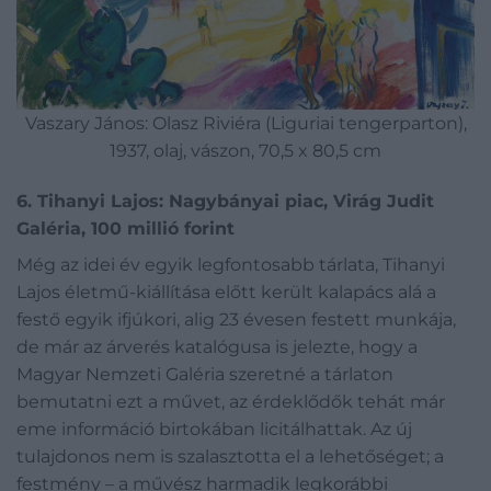
Vaszary János: Olasz Riviéra (Liguriai tengerparton),
1937, olaj, vászon, 70,5 x 80,5 cm
6. Tihanyi Lajos: Nagybányai piac, Virág Judit
Galéria, 100 millió forint
Még az idei év egyik legfontosabb tárlata, Tihanyi
Lajos életmű-kiállítása előtt került kalapács alá a
festő egyik ifjúkori, alig 23 évesen festett munkája,
de már az árverés katalógusa is jelezte, hogy a
Magyar Nemzeti Galéria szeretné a tárlaton
bemutatni ezt a művet, az érdeklődők tehát már
eme információ birtokában licitálhattak. Az új
tulajdonos nem is szalasztotta el a lehetőséget; a
festmény – a művész harmadik legkorábbi