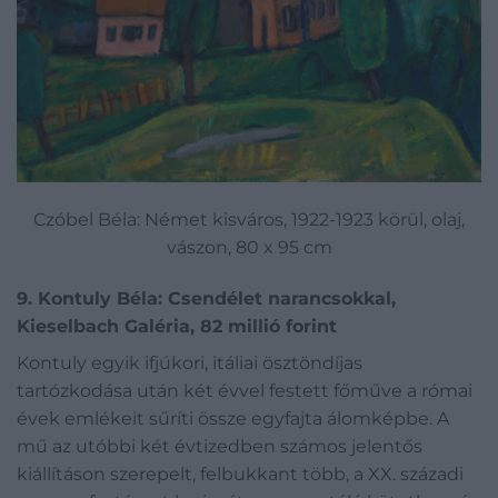
Czóbel Béla: Német kisváros, 1922-1923 körül, olaj,
vászon, 80 x 95 cm
9. Kontuly Béla: Csendélet narancsokkal,
Kieselbach Galéria, 82 millió forint
Kontuly egyik ifjúkori, itáliai ösztöndíjas
tartózkodása után két évvel festett főműve a római
évek emlékeit sűríti össze egyfajta álomképbe. A
mű az utóbbi két évtizedben számos jelentős
kiállításon szerepelt, felbukkant több, a XX. századi