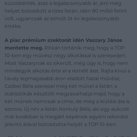
küszöbérték, azaz a legalacsonyabb ár, ami még
helyet biztosított a tízes listán, idén 80 millió forint
volt, ugyancsak az elmúlt öt év legalacsonyabb
értéke.
A piac prémium szektorát idén Vaszary János
mentette meg.
Ritkán történik meg, hogy a TOP
10-ben egy művész négy alkotással is szerepeljen.
Most Vaszarynak ez sikerült, még úgy is, hogy nem
mindegyik alkotás érte el a remélt árat. Rajta kívül a
tavaly legmagasabb áron eladott hazai művész,
Czóbel Béla szerepel még két művel a listán; a
statisztikák készítőit megzavarhatja majd, hogy a
két műnek nemcsak a címe, de még a leütési ára is
azonos. Új név a listán Kontuly Béla, aki egy aukciót
már korábban is megjárt képének egyéni rekordot
jelentő árával biztosította helyét a TOP 10-ben.