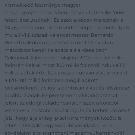
kiemelkedő festménye magyar
magángyűjteményekben, melyek 100 millió forint
feletti árat „tudnak”. És ezek a képek maradnak is
Magyarországon, hiszen védettséget éveznek. Ilyen
mű a XVIII. századi velencei mester, Bernardo
Bellotto alkotása is, ami több mint 22 év után
másodszor került kalapács alá a Kieselbach
Galériánál. A kisméretű olajkép 2003-ban 46 millió
forintért kelt el, most 100 millió forintról indulva 115
milliót adtak érte. Ez az összeg ugyan alatta maradt
a 120-180 millió forintban megállapított
becsértéknek, de így is pontosan a két és félszerese
korábbi árának. Ez persze nem ekkora hozamot
jelent az eddigi tulajdonosnak, hiszen a korábbi
vételt és a mostani eladást is jutalék terheli, de azért
jelzi, hogy a jelenlegi piaci körülmények között is
lehet jól kiszállni egy korábbi vásárlásból. A mű
egyébként egy müncheni magángyűjteményből