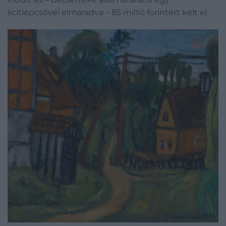
licitlépcsővel elmaradva – 85 millió forintért kelt el.