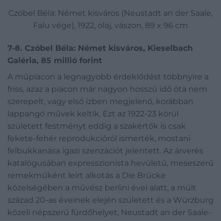
Czóbel Béla: Német kisváros (Neustadt an der Saale,
Falu vége), 1922, olaj, vászon, 89 x 96 cm
7-8. Czóbel Béla: Német kisváros, Kieselbach
Galéria, 85 millió forint
A műpiacon a legnagyobb érdeklődést többnyire a
friss, azaz a piacon már nagyon hosszú idő óta nem
szerepelt, vagy első ízben megjelenő, korábban
lappangó művek keltik. Ezt az 1922-23 körül
született festményt eddig a szakértők is csak
fekete-fehér reprodukcióról ismerték, mostani
felbukkanása igazi szenzációt jelentett. Az árverés
katalógusában expresszionista hevületű, meseszerű
remekműként leírt alkotás a Die Brücke
közelségében a művész berlini évei alatt, a múlt
század 20-as éveinek elején született és a Würzburg
közeli népszerű fürdőhelyet, Neustadt an der Saale-