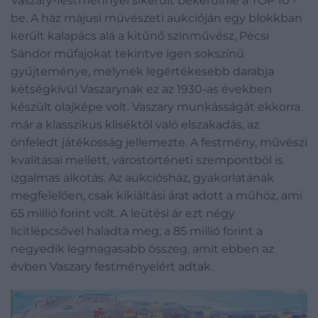
Vaszary-festménnyel sikerült bekerülnie a TOP 10 -
be. A ház májusi művészeti aukcióján egy blokkban
került kalapács alá a kitűnő színművész, Pécsi
Sándor műfajokat tekintve igen sokszínű
gyűjteménye, melynek legértékesebb darabja
kétségkívül Vaszarynak ez az 1930-as években
készült olajképe volt. Vaszary munkásságát ekkorra
már a klasszikus kliséktől való elszakadás, az
önfeledt játékosság jellemezte. A festmény, művészi
kvalitásai mellett, várostörténeti szempontból is
izgalmas alkotás. Az aukciósház, gyakorlatának
megfelelően, csak kikiáltási árat adott a műhöz, ami
65 millió forint volt. A leütési ár ezt négy
licitlépcsővel haladta meg; a 85 millió forint a
negyedik legmagasabb összeg, amit ebben az
évben Vaszary festményeiért adtak.