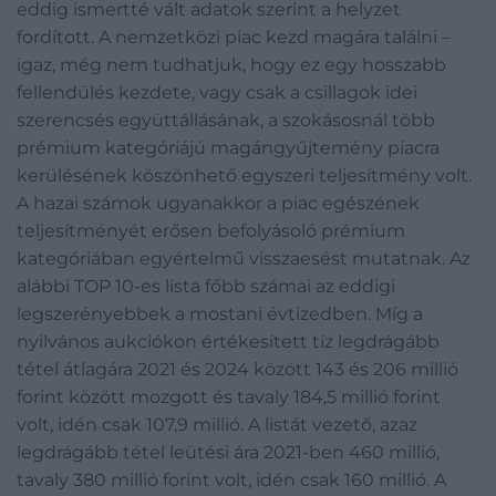
eddig ismertté vált adatok szerint a helyzet
fordított. A nemzetközi piac kezd magára találni –
igaz, még nem tudhatjuk, hogy ez egy hosszabb
fellendülés kezdete, vagy csak a csillagok idei
szerencsés együttállásának, a szokásosnál több
prémium kategóriájú magángyűjtemény piacra
kerülésének köszönhető egyszeri teljesítmény volt.
A hazai számok ugyanakkor a piac egészének
teljesítményét erősen befolyásoló prémium
kategóriában egyértelmű visszaesést mutatnak. Az
alábbi TOP 10-es lista főbb számai az eddigi
legszerényebbek a mostani évtizedben. Míg a
nyilvános aukciókon értékesített tíz legdrágább
tétel átlagára 2021 és 2024 között 143 és 206 millió
forint között mozgott és tavaly 184,5 millió forint
volt, idén csak 107,9 millió. A listát vezető, azaz
legdrágább tétel leütési ára 2021-ben 460 millió,
tavaly 380 millió forint volt, idén csak 160 millió. A