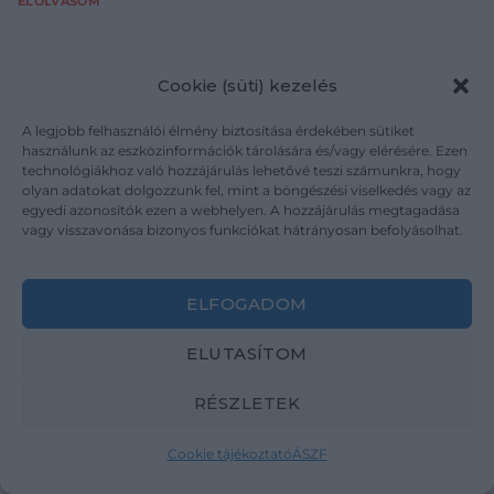
ELOLVASOM
Cookie (süti) kezelés
A legjobb felhasználói élmény biztosítása érdekében sütiket
használunk az eszközinformációk tárolására és/vagy elérésére. Ezen
technológiákhoz való hozzájárulás lehetővé teszi számunkra, hogy
olyan adatokat dolgozzunk fel, mint a böngészési viselkedés vagy az
egyedi azonosítók ezen a webhelyen. A hozzájárulás megtagadása
vagy visszavonása bizonyos funkciókat hátrányosan befolyásolhat.
ELFOGADOM
MŰTÁRGYPIAC
ELUTASÍTOM
Kortárs műtárgyat vennél? Erre az 5 kérdésre biztosan
választ kaphatsz
RÉSZLETEK
2026.07.30.
Sokan érzik úgy, hogy a kortárs műtárgypiac működése
Cookie tájékoztató
ÁSZF
nehezen átlátható és fogódzkodók kellenek ahhoz, hogy