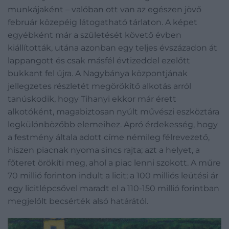
munkájaként – valóban ott van az egészen jövő
február közepéig látogatható tárlaton. A képet
egyébként már a születését követő évben
kiállították, utána azonban egy teljes évszázadon át
lappangott és csak másfél évtizeddel ezelőtt
bukkant fel újra. A Nagybánya központjának
jellegzetes részletét megörökítő alkotás arról
tanúskodik, hogy Tihanyi ekkor már érett
alkotóként, magabiztosan nyúlt művészi eszköztára
legkülönbözőbb elemeihez. Apró érdekesség, hogy
a festmény általa adott címe némileg félrevezető,
hiszen piacnak nyoma sincs rajta; azt a helyet, a
főteret örökíti meg, ahol a piac lenni szokott. A műre
70 millió forinton indult a licit; a 100 milliós leütési ár
egy licitlépcsővel maradt el a 110-150 millió forintban
megjelölt becsérték alsó határától.