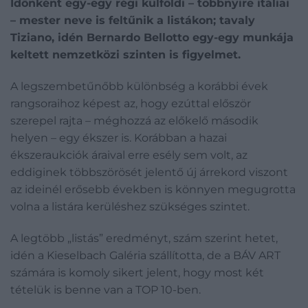
Időnként egy-egy régi külföldi – többnyire itáliai
– mester neve is feltűnik a listákon; tavaly
Tiziano, idén Bernardo Bellotto egy-egy munkája
keltett nemzetközi szinten is figyelmet.
A legszembetűnőbb különbség a korábbi évek
rangsoraihoz képest az, hogy ezúttal először
szerepel rajta – méghozzá az előkelő második
helyen – egy ékszer is. Korábban a hazai
ékszeraukciók áraival erre esély sem volt, az
eddiginek többszörösét jelentő új árrekord viszont
az ideinél erősebb években is könnyen megugrotta
volna a listára kerüléshez szükséges szintet.
A legtöbb „listás” eredményt, szám szerint hetet,
idén a Kieselbach Galéria szállította, de a BÁV ART
számára is komoly sikert jelent, hogy most két
tételük is benne van a TOP 10-ben.