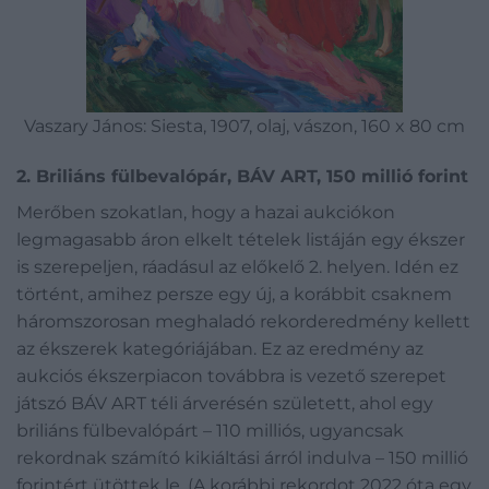
Vaszary János: Siesta, 1907, olaj, vászon, 160 x 80 cm
2. Briliáns fülbevalópár, BÁV ART, 150 millió forint
Merőben szokatlan, hogy a hazai aukciókon
legmagasabb áron elkelt tételek listáján egy ékszer
is szerepeljen, ráadásul az előkelő 2. helyen. Idén ez
történt, amihez persze egy új, a korábbit csaknem
háromszorosan meghaladó rekorderedmény kellett
az ékszerek kategóriájában. Ez az eredmény az
aukciós ékszerpiacon továbbra is vezető szerepet
játszó BÁV ART téli árverésén született, ahol egy
briliáns fülbevalópárt – 110 milliós, ugyancsak
rekordnak számító kikiáltási árról indulva – 150 millió
forintért ütöttek le. (A korábbi rekordot 2022 óta egy