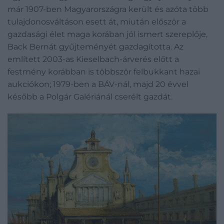
már 1907-ben Magyarországra került és azóta több
tulajdonosváltáson esett át, miután először a
gazdasági élet maga korában jól ismert szereplője,
Back Bernát gyűjteményét gazdagította. Az
említett 2003-as Kieselbach-árverés előtt a
festmény korábban is többször felbukkant hazai
aukciókon; 1979-ben a BÁV-nál, majd 20 évvel
később a Polgár Galériánál cserélt gazdát.