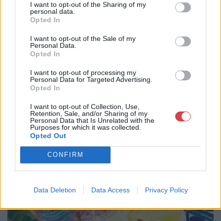
a parti sétány mellvértjéről tekint le a partra és
I want to opt-out of the Sharing of my
personal data.
tökéletesen valósítja meg a dús ecsetnyomok és a
Opted In
bravúros minimalizmus egyensúlyát. A festmény
kikiáltási ára 70 millió forint volt; a licitcsata 102 millió
I want to opt-out of the Sale of my
Personal Data.
forintnál, azaz a viszonylag tág határok, 85 és 140
Opted In
millió forint között megállapított becsérték
I want to opt-out of processing my
sávjában állt meg.
Personal Data for Targeted Advertising.
Opted In
I want to opt-out of Collection, Use,
Retention, Sale, and/or Sharing of my
Personal Data that Is Unrelated with the
Purposes for which it was collected.
Opted Out
CONFIRM
Data Deletion
Data Access
Privacy Policy