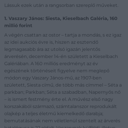
Lássuk ezek után a rangsorban szereplő műveket.
1. Vaszary János: Siesta, Kieselbach Galéria, 160
millió forint
A végén csattan az ostor – tartja a mondás, s ez igaz
az idei aukciós évre is, hiszen az esztendő
legmagasabb ára az utolsó igazán jelentős
árverésén, december 14-én született a Kieselbach
Galériában. A 160 milliós eredményt az év
egészének történéseit figyelve nem meglepő
módon egy Vaszary János-mű, az 1907-ben
született, Siesta című, de több más címmel – Séta a
parkban; Parkban; Séta a szabadban, Napernyős nő
– is ismert festmény érte el. A művész első nagy
korszakából származó, számtalanszor reprodukált
olajkép a teljes életmű kiemelkedő darabja;
bemutatásának nem véletlenül szentelt az árverés
katalógusa is 22 oldalt. Vaszarynak külföldi, illetve