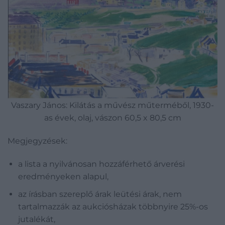
Vaszary János: Kilátás a művész műterméből, 1930-
as évek, olaj, vászon 60,5 x 80,5 cm
Megjegyzések:
a lista a nyilvánosan hozzáférhető árverési
eredményeken alapul,
az írásban szereplő árak leütési árak, nem
tartalmazzák az aukciósházak többnyire 25%-os
jutalékát,