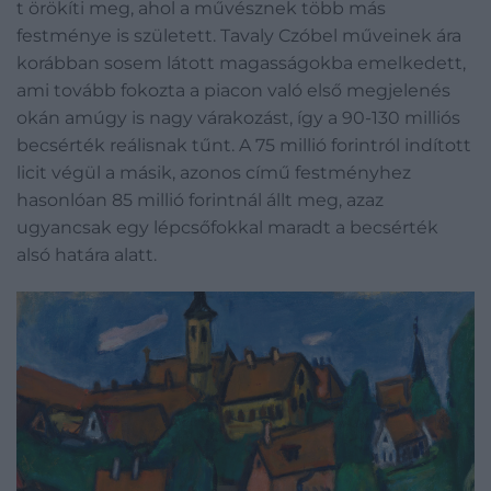
t örökíti meg, ahol a művésznek több más
festménye is született. Tavaly Czóbel műveinek ára
korábban sosem látott magasságokba emelkedett,
ami tovább fokozta a piacon való első megjelenés
okán amúgy is nagy várakozást, így a 90-130 milliós
becsérték reálisnak tűnt. A 75 millió forintról indított
licit végül a másik, azonos című festményhez
hasonlóan 85 millió forintnál állt meg, azaz
ugyancsak egy lépcsőfokkal maradt a becsérték
alsó határa alatt.