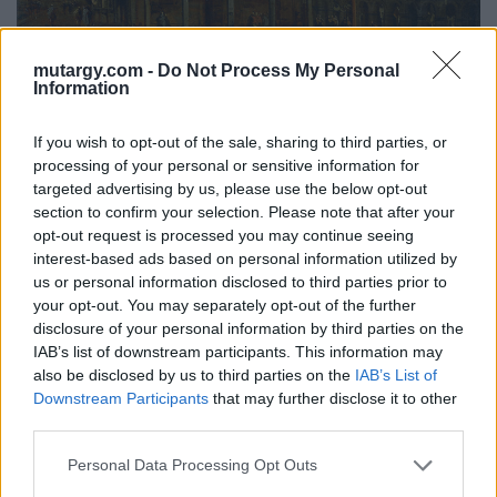
mutargy.com -
Do Not Process My Personal
Information
Bernardo Bellotto: Velencei részlet, 1745 körül, olaj,
fa, 33 x 44 cm
If you wish to opt-out of the sale, sharing to third parties, or
processing of your personal or sensitive information for
5. Vaszary János: Olasz Riviéra, Kieselbach
targeted advertising by us, please use the below opt-out
section to confirm your selection. Please note that after your
Galéria, 102 millió forint
opt-out request is processed you may continue seeing
Vaszary „strandképei” közül a 120 millió forintért
interest-based ads based on personal information utilized by
leütött, fentebb ismertetett Tengerpart
us or personal information disclosed to third parties prior to
napernyőkkel mellett ez a vélhetően valamivel
your opt-out. You may separately opt-out of the further
disclosure of your personal information by third parties on the
korábban, 1937-ben készült festmény is 100 millió
IAB’s list of downstream participants. This information may
forint feletti árral került be a TOP 10-be. A mű az
also be disclosed by us to third parties on the
IAB’s List of
olasz Riviérán, a liguriai tengerparton született, ahol
Downstream Participants
that may further disclose it to other
a művész 1929-től kezdve nyaranta rendszeresen
third parties.
megfordult. A keretes szerkezetű kép kicsit
Personal Data Processing Opt Outs
magasabbról, vélhetően egy szállodai ablakból vagy