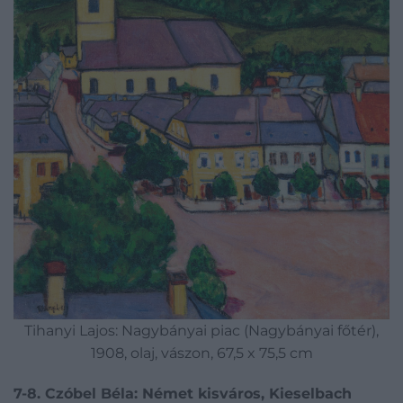
Tihanyi Lajos: Nagybányai piac (Nagybányai főtér),
1908, olaj, vászon, 67,5 x 75,5 cm
7-8. Czóbel Béla: Német kisváros, Kieselbach