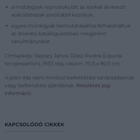
a műtárgyak reprodukcióit az azokat árverező
aukciósházak jóvoltából közöljük,
egyes műtárgyak bemutatásához felhasználtuk
az árverési katalógusokban megjelent
tanulmányokat.
Címlapkép: Vaszary János: Olasz Riviéra (Liguriai
tengerparton), 1937, olaj, vászon, 70,5 x 80,5 cm
A jelen írás nem minősül befektetési tanácsadásnak
vagy befektetési ajánlásnak.
Részletes jogi
információ
KAPCSOLÓDÓ CIKKEK