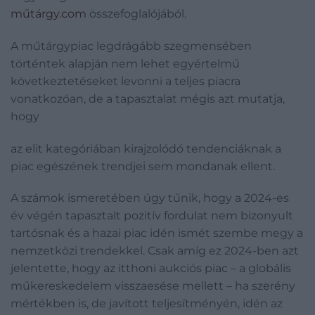
műtárgy.com
összefoglalójából.
A műtárgypiac legdrágább szegmensében
történtek alapján nem lehet egyértelmű
következtetéseket levonni a teljes piacra
vonatkozóan, de a tapasztalat mégis azt mutatja,
hogy
az elit kategóriában kirajzolódó tendenciáknak a
piac egészének trendjei sem mondanak ellent.
A számok ismeretében úgy tűnik, hogy a 2024-es
év végén tapasztalt pozitív fordulat nem bizonyult
tartósnak és a hazai piac idén ismét szembe megy a
nemzetközi trendekkel. Csak amíg ez 2024-ben azt
jelentette, hogy az itthoni aukciós piac – a globális
műkereskedelem visszaesése mellett – ha szerény
mértékben is, de javított teljesítményén, idén az