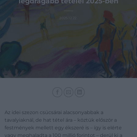
legdrágább tételei 2025-ben
2025.12.22.
Az idei szezon csúcsárai alacsonyabbak a
tavalyiaknál, de hat tétel ára – köztük először a
festmények mellett egy ékszeré is – így is elérte
vagy meghaladta a 100 millió forintot – derül ki a