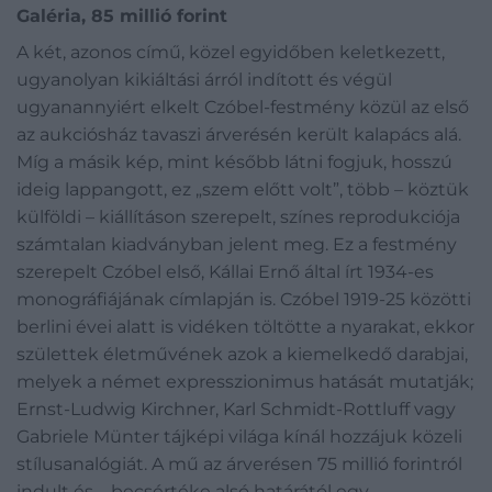
Galéria, 85 millió forint
A két, azonos című, közel egyidőben keletkezett,
ugyanolyan kikiáltási árról indított és végül
ugyanannyiért elkelt Czóbel-festmény közül az első
az aukciósház tavaszi árverésén került kalapács alá.
Míg a másik kép, mint később látni fogjuk, hosszú
ideig lappangott, ez „szem előtt volt”, több – köztük
külföldi – kiállításon szerepelt, színes reprodukciója
számtalan kiadványban jelent meg. Ez a festmény
szerepelt Czóbel első, Kállai Ernő által írt 1934-es
monográfiájának címlapján is. Czóbel 1919-25 közötti
berlini évei alatt is vidéken töltötte a nyarakat, ekkor
születtek életművének azok a kiemelkedő darabjai,
melyek a német expresszionimus hatását mutatják;
Ernst-Ludwig Kirchner, Karl Schmidt-Rottluff vagy
Gabriele Münter tájképi világa kínál hozzájuk közeli
stílusanalógiát. A mű az árverésen 75 millió forintról
indult és – becsértéke alsó határától egy