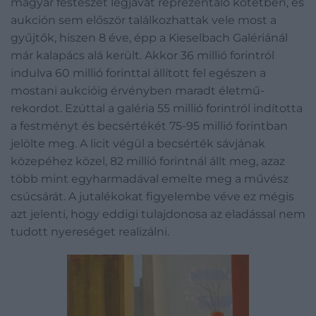
magyar festészet legjavát reprezentáló kötetben, és
aukción sem először találkozhattak vele most a
gyűjtők, hiszen 8 éve, épp a Kieselbach Galériánál
már kalapács alá került. Akkor 36 millió forintról
indulva 60 millió forinttal állított fel egészen a
mostani aukcióig érvényben maradt életmű-
rekordot. Ezúttal a galéria 55 millió forintról indította
a festményt és becsértékét 75-95 millió forintban
jelölte meg. A licit végül a becsérték sávjának
közepéhez közel, 82 millió forintnál állt meg, azaz
több mint egyharmadával emelte meg a művész
csúcsárát. A jutalékokat figyelembe véve ez mégis
azt jelenti, hogy eddigi tulajdonosa az eladással nem
tudott nyereséget realizálni.