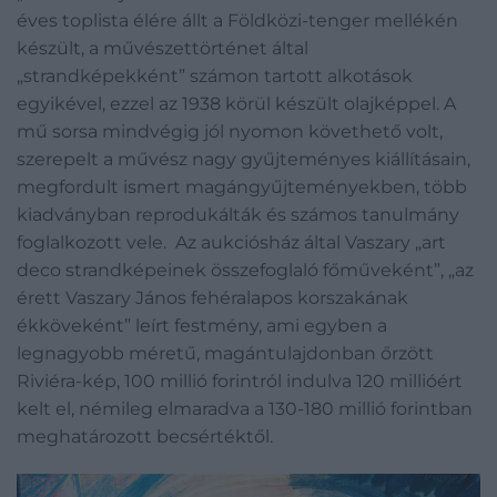
éves toplista élére állt a Földközi-tenger mellékén
készült, a művészettörténet által
„strandképekként” számon tartott alkotások
egyikével, ezzel az 1938 körül készült olajképpel. A
mű sorsa mindvégig jól nyomon követhető volt,
szerepelt a művész nagy gyűjteményes kiállításain,
megfordult ismert magángyűjteményekben, több
kiadványban reprodukálták és számos tanulmány
foglalkozott vele. Az aukciósház által Vaszary „art
deco strandképeinek összefoglaló főműveként”, „az
érett Vaszary János fehéralapos korszakának
ékköveként” leírt festmény, ami egyben a
legnagyobb méretű, magántulajdonban őrzött
Riviéra-kép, 100 millió forintról indulva 120 millióért
kelt el, némileg elmaradva a 130-180 millió forintban
meghatározott becsértéktől.