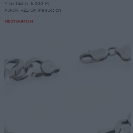
Kikiáltási ár:
6 000
Ft
ekszerek-dragakovek~1000024/EzustAg-gyuru-gyokersma
Aukció:
422. Online auction
MEGTEKINTEM