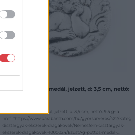
NEMESFÉM TÁRGYAK
19163. tétel:
Ezüst(Ag) puttós medál, jelzett, d: 3,5 cm, nettó:
9,5 g
Ezüst(Ag) puttós medál, jelzett, d: 3,5 cm, nettó: 9,5 g<a
goriak~Nemesfem-
href="https://www.darabanth.com/hu/gyorsarveres/422/kateg
disztargyak-ekszerek-dragakovek/Nemesfem-disztargyak-
ekszerek-dragakovek~1000024/EzustAg-puttos-medal-