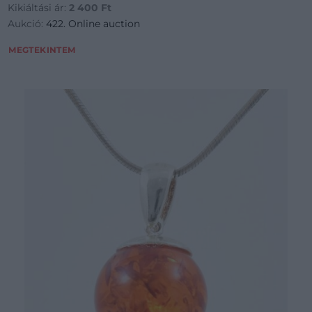
Kikiáltási ár:
2 400
Ft
jelzett-h-7-
Aukció:
422. Online auction
MEGTEKINTEM