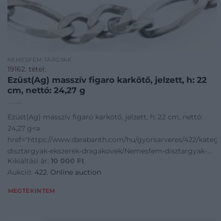
NEMESFÉM TÁRGYAK
19162. tétel:
Ezüst(Ag) masszív figaro karkötő, jelzett, h: 22
cm, nettó: 24,27 g
Ezüst(Ag) masszív figaro karkötő, jelzett, h: 22 cm, nettó:
24,27 g<a
href="https://www.darabanth.com/hu/gyorsarveres/422/kate
disztargyak-ekszerek-dragakovek/Nemesfem-disztargyak-
Kikiáltási ár:
10 000
Ft
ekszerek-dragakovek~1000024/EzustAg-massziv-figaro-kar
Aukció:
422. Online auction
MEGTEKINTEM