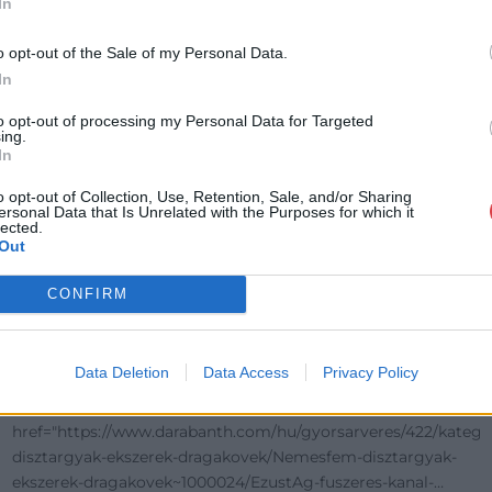
In
o opt-out of the Sale of my Personal Data.
In
to opt-out of processing my Personal Data for Targeted
ing.
In
o opt-out of Collection, Use, Retention, Sale, and/or Sharing
ersonal Data that Is Unrelated with the Purposes for which it
lected.
Out
NEMESFÉM TÁRGYAK
CONFIRM
19164. tétel:
Ezüst(Ag) fűszeres kanál, jelzett, h: 7,5 cm,
nettó: 5,5 g
Data Deletion
Data Access
Privacy Policy
Ezüst(Ag) fűszeres kanál, jelzett, h: 7,5 cm, nettó: 5,5 g<a
href="https://www.darabanth.com/hu/gyorsarveres/422/kate
goriak~Nemesfem-
disztargyak-ekszerek-dragakovek/Nemesfem-disztargyak-
ekszerek-dragakovek~1000024/EzustAg-fuszeres-kanal-