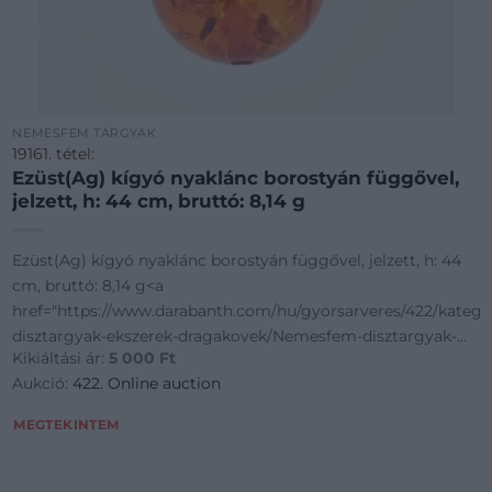
NEMESFÉM TÁRGYAK
19161. tétel:
Ezüst(Ag) kígyó nyaklánc borostyán függővel,
jelzett, h: 44 cm, bruttó: 8,14 g
Ezüst(Ag) kígyó nyaklánc borostyán függővel, jelzett, h: 44
cm, bruttó: 8,14 g<a
goriak~Nemesfem-
href="https://www.darabanth.com/hu/gyorsarveres/422/kate
disztargyak-ekszerek-dragakovek/Nemesfem-disztargyak-
Kikiáltási ár:
5 000
Ft
ekszerek-dragakovek~1000024/EzustAg-kigyo-n
Aukció:
422. Online auction
MEGTEKINTEM