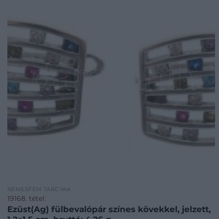
NEMESFÉM TÁRGYAK
19168. tétel:
Ezüst(Ag) fülbevalópár színes kövekkel, jelzett,