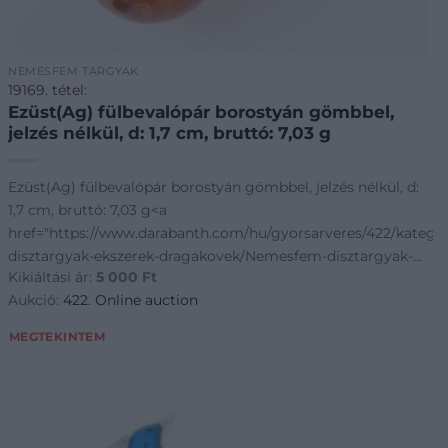
NEMESFÉM TÁRGYAK
19169. tétel:
Ezüst(Ag) fülbevalópár borostyán gömbbel,
jelzés nélkül, d: 1,7 cm, bruttó: 7,03 g
Ezüst(Ag) fülbevalópár borostyán gömbbel, jelzés nélkül, d:
goriak~Nemesfem-
1,7 cm, bruttó: 7,03 g<a
href="https://www.darabanth.com/hu/gyorsarveres/422/kateg
disztargyak-ekszerek-dragakovek/Nemesfem-disztargyak-
Kikiáltási ár:
5 000
Ft
ekszerek-dragakovek~1000024/EzustAg-ful
Aukció:
422. Online auction
MEGTEKINTEM