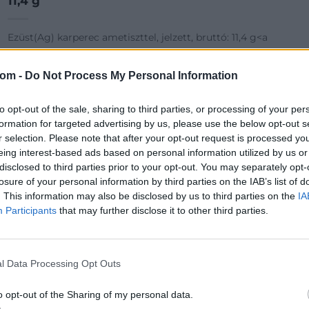
11,4 g
Ezüst(Ag) karperec ametiszttel, jelzett, bruttó: 11,4 g<a
href="https://www.darabanth.com/hu/gyorsarveres/422/kate
goriak~Nemesfem-
disztargyak-ekszerek-dragakovek/Nemesfem-disztargyak-
com -
Do Not Process My Personal Information
ekszerek-dragakovek~1000024/EzustAg-karperec-
Kikiáltási ár:
10 000
Ft
ametiszttel-jelzett-b
to opt-out of the sale, sharing to third parties, or processing of your per
Aukció:
422. Online auction
formation for targeted advertising by us, please use the below opt-out s
r selection. Please note that after your opt-out request is processed y
MEGTEKINTEM
eing interest-based ads based on personal information utilized by us or
disclosed to third parties prior to your opt-out. You may separately opt-
losure of your personal information by third parties on the IAB’s list of
. This information may also be disclosed by us to third parties on the
IA
Participants
that may further disclose it to other third parties.
l Data Processing Opt Outs
o opt-out of the Sharing of my personal data.