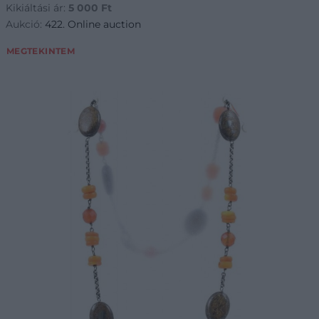
Kikiáltási ár:
5 000
Ft
jelzett-d-3-5-cm
Aukció:
422. Online auction
MEGTEKINTEM