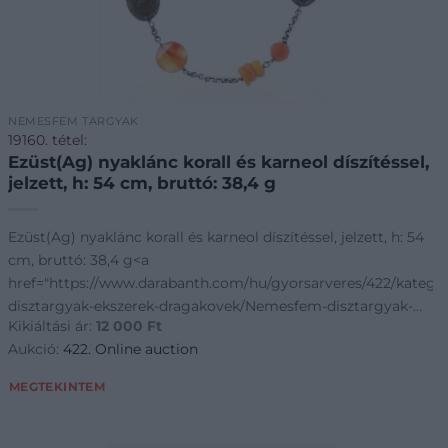
NEMESFÉM TÁRGYAK
19160. tétel:
Ezüst(Ag) nyaklánc korall és karneol díszítéssel,
jelzett, h: 54 cm, bruttó: 38,4 g
Ezüst(Ag) nyaklánc korall és karneol díszítéssel, jelzett, h: 54
cm, bruttó: 38,4 g<a
goriak~Nemesfem-
href="https://www.darabanth.com/hu/gyorsarveres/422/kateg
disztargyak-ekszerek-dragakovek/Nemesfem-disztargyak-
Kikiáltási ár:
12 000
Ft
ekszerek-dragakovek~1000024/EzustAg-ny
Aukció:
422. Online auction
MEGTEKINTEM