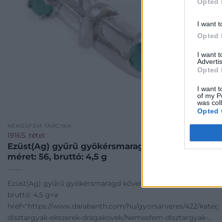
Opted 
I want t
Opted 
I want 
Advertis
Opted 
I want t
of my P
was col
Opted 
NEMESFÉM TÁRGYAK
19165. tétel:
Ezüst(Ag) gyűrű gyökérsmaragd kővel, jelzett,
méret: 56, bruttó: 4,5 g
Ezüst(Ag) gyűrű gyökérsmaragd kővel, jelzett, méret: 56,
bruttó: 4,5 g<a
href="https://www.darabanth.com/hu/gyorsarveres/422/kate
disztargyak-ekszerek-dragakovek/Nemesfem-disztargyak-