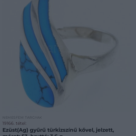
NEMESFÉM TÁRGYAK
19166. tétel:
Ezüst(Ag) gyűrű türkizszínű kővel, jelzett,