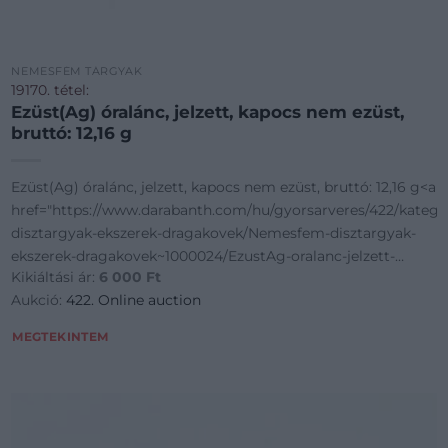
NEMESFÉM TÁRGYAK
19170. tétel:
Ezüst(Ag) óralánc, jelzett, kapocs nem ezüst,
bruttó: 12,16 g
Ezüst(Ag) óralánc, jelzett, kapocs nem ezüst, bruttó: 12,16 g<a
goriak~Nemesfem-
href="https://www.darabanth.com/hu/gyorsarveres/422/kate
disztargyak-ekszerek-dragakovek/Nemesfem-disztargyak-
ekszerek-dragakovek~1000024/EzustAg-oralanc-jelzett-
Kikiáltási ár:
6 000
Ft
kapocs-n
Aukció:
422. Online auction
MEGTEKINTEM