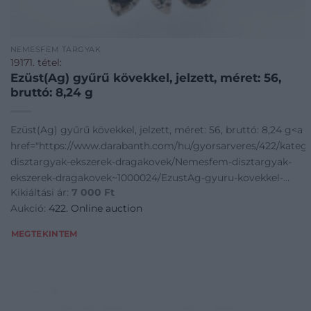
NEMESFÉM TÁRGYAK
19171. tétel:
Ezüst(Ag) gyűrű kövekkel, jelzett, méret: 56,
bruttó: 8,24 g
Ezüst(Ag) gyűrű kövekkel, jelzett, méret: 56, bruttó: 8,24 g<a
href="https://www.darabanth.com/hu/gyorsarveres/422/kate
disztargyak-ekszerek-dragakovek/Nemesfem-disztargyak-
ekszerek-dragakovek~1000024/EzustAg-gyuru-kovekkel-
Kikiáltási ár:
7 000
Ft
jelzett-me
Aukció:
422. Online auction
MEGTEKINTEM