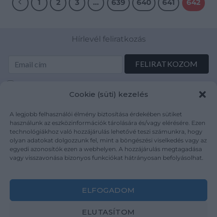
1
2
3
…
639
640
641
642
Hírlevél feliratkozás
Elolvastam és elfogadom az Adatkezelési tájékoztatót:
Cookie (süti) kezelés
mutargy.com/adatkezelesi-tajekoztato/
A legjobb felhasználói élmény biztosítása érdekében sütiket
Rólunk
Áraink
használunk az eszközinformációk tárolására és/vagy elérésére. Ezen
technológiákhoz való hozzájárulás lehetővé teszi számunkra, hogy
Médiaajánlat
ÁSZF
olyan adatokat dolgozzunk fel, mint a böngészési viselkedés vagy az
Karrier
Adatvédelem
egyedi azonosítók ezen a webhelyen. A hozzájárulás megtagadása
Kapcsolat
Impresszum
vagy visszavonása bizonyos funkciókat hátrányosan befolyásolhat.
Kövesse a műtárgy.com-ot
ELFOGADOM
ELUTASÍTOM