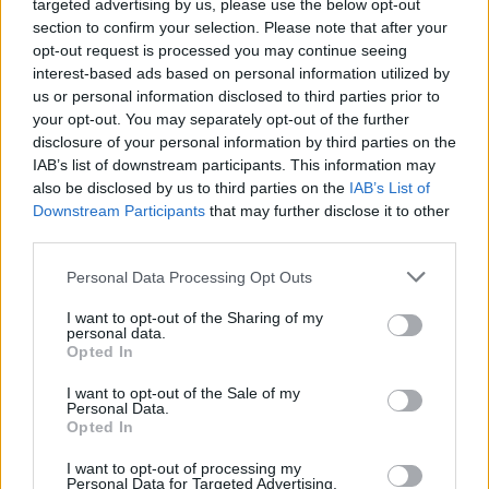
targeted advertising by us, please use the below opt-out
BÁV ZRt. 2014.12.10-i aukció
BÁV ZRt. 2014.12.10-i aukció
section to confirm your selection. Please note that after your
Aukció időpontja: 2014-12-10
Aukció időpontja: 2014-12-10
opt-out request is processed you may continue seeing
12:00
12:00
interest-based ads based on personal information utilized by
us or personal information disclosed to third parties prior to
your opt-out. You may separately opt-out of the further
MEGTEKINTEM
MEGTEKINTEM
disclosure of your personal information by third parties on the
IAB’s list of downstream participants. This information may
also be disclosed by us to third parties on the
IAB’s List of
Downstream Participants
that may further disclose it to other
third parties.
Personal Data Processing Opt Outs
I want to opt-out of the Sharing of my
personal data.
Opted In
I want to opt-out of the Sale of my
Personal Data.
NEMESFÉM TÁRGYAK
NEMESFÉM TÁRGYAK
Opted In
248. tétel:
247. tétel:
248. tétel: Bécsi
247. tétel: Német
I want to opt-out of processing my
neorokokó kínálótál,
neorokokó
Personal Data for Targeted Advertising.