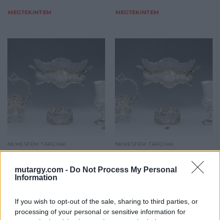
MEGTEKINTEM
MEGTEKINTEM
NEMESFÉM TÁRGYAK
NEMESFÉM TÁRGYAK
250. tétel:
249. tétel:
250. tétel: Angol
249. tétel: Német
mutargy.com -
Do Not Process My Personal
neorokokó serleg,
neorokokó ékszertartó
Information
ezüst, 240 g.
doboz, ezüst, 213 g.
If you wish to opt-out of the sale, sharing to third parties, or
Kikiáltási ár:
45 000
Ft
Kikiáltási ár:
48 000
Ft
processing of your personal or sensitive information for
Aukció:
Aukció: