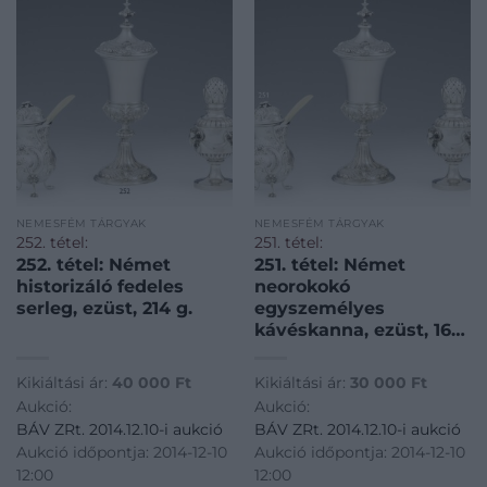
NEMESFÉM TÁRGYAK
NEMESFÉM TÁRGYAK
252. tétel:
251. tétel:
252. tétel: Német
251. tétel: Német
historizáló fedeles
neorokokó
serleg, ezüst, 214 g.
egyszemélyes
kávéskanna, ezüst, 167
g.
Kikiáltási ár:
40 000
Ft
Kikiáltási ár:
30 000
Ft
Aukció:
Aukció:
BÁV ZRt. 2014.12.10-i aukció
BÁV ZRt. 2014.12.10-i aukció
Aukció időpontja: 2014-12-10
Aukció időpontja: 2014-12-10
12:00
12:00