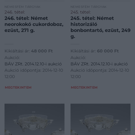
NEMESFÉM TÁRGYAK
NEMESFÉM TÁRGYAK
246. tétel:
245. tétel:
246. tétel: Német
245. tétel: Német
neorokokó cukordoboz,
historizáló
ezüst, 271 g.
bonbontartó, ezüst, 249
g.
Kikiáltási ár:
48 000
Ft
Kikiáltási ár:
60 000
Ft
Aukció:
Aukció:
BÁV ZRt. 2014.12.10-i aukció
BÁV ZRt. 2014.12.10-i aukció
Aukció időpontja: 2014-12-10
Aukció időpontja: 2014-12-10
12:00
12:00
MEGTEKINTEM
MEGTEKINTEM