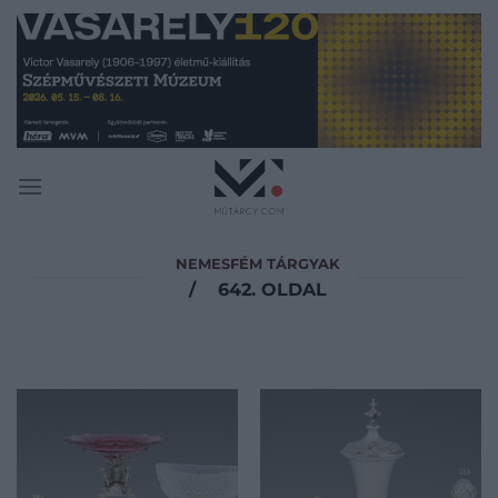
Skip
to
content
NEMESFÉM TÁRGYAK
/
642. OLDAL