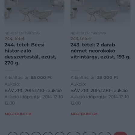
NEMESFÉM TÁRGYAK
NEMESFÉM TÁRGYAK
244. tétel:
243. tétel:
244. tétel: Bécsi
243. tétel: 2 darab
historizáló
német neorokokó
desszertestál, ezüst,
vitrintárgy, ezüst, 193 g.
270 g.
Kikiáltási ár:
55 000
Ft
Kikiáltási ár:
38 000
Ft
Aukció:
Aukció:
BÁV ZRt. 2014.12.10-i aukció
BÁV ZRt. 2014.12.10-i aukció
Aukció időpontja: 2014-12-10
Aukció időpontja: 2014-12-10
12:00
12:00
MEGTEKINTEM
MEGTEKINTEM