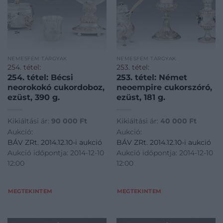
NEMESFÉM TÁRGYAK
NEMESFÉM TÁRGYAK
254. tétel:
253. tétel:
254. tétel: Bécsi
253. tétel: Német
neorokokó cukordoboz,
neoempire cukorszóró,
ezüst, 390 g.
ezüst, 181 g.
Kikiáltási ár:
90 000
Ft
Kikiáltási ár:
40 000
Ft
Aukció:
Aukció:
BÁV ZRt. 2014.12.10-i aukció
BÁV ZRt. 2014.12.10-i aukció
Aukció időpontja: 2014-12-10
Aukció időpontja: 2014-12-10
12:00
12:00
MEGTEKINTEM
MEGTEKINTEM