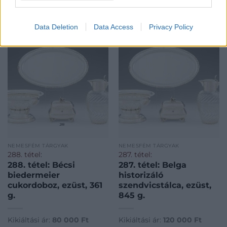
MEGTEKINTEM
MEGTEKINTEM
Data Deletion
Data Access
Privacy Policy
NEMESFÉM TÁRGYAK
NEMESFÉM TÁRGYAK
288. tétel:
287. tétel:
288. tétel: Bécsi
287. tétel: Belga
biedermeier
historizáló
cukordoboz, ezüst, 361
szendvicstálca, ezüst,
g.
845 g.
Kikiáltási ár:
80 000
Ft
Kikiáltási ár:
120 000
Ft