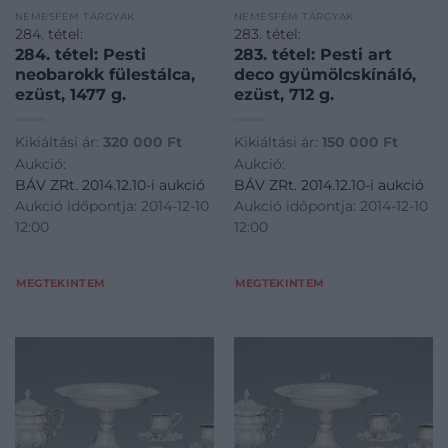
NEMESFÉM TÁRGYAK
NEMESFÉM TÁRGYAK
284. tétel:
283. tétel:
284. tétel: Pesti
283. tétel: Pesti art
neobarokk fülestálca,
deco gyümölcskínáló,
ezüst, 1477 g.
ezüst, 712 g.
Kikiáltási ár:
320 000
Ft
Kikiáltási ár:
150 000
Ft
Aukció:
Aukció:
BÁV ZRt. 2014.12.10-i aukció
BÁV ZRt. 2014.12.10-i aukció
Aukció időpontja: 2014-12-10
Aukció időpontja: 2014-12-10
12:00
12:00
MEGTEKINTEM
MEGTEKINTEM