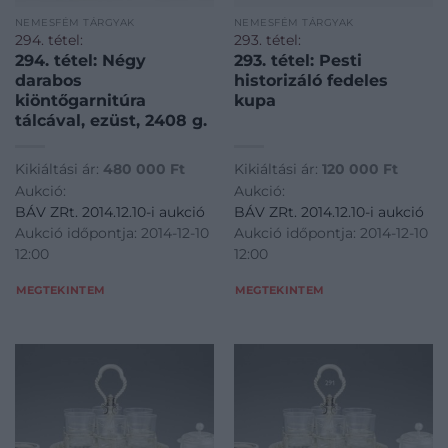
NEMESFÉM TÁRGYAK
NEMESFÉM TÁRGYAK
294. tétel:
293. tétel:
294. tétel: Négy
293. tétel: Pesti
darabos
historizáló fedeles
kiöntőgarnitúra
kupa
tálcával, ezüst, 2408 g.
Kikiáltási ár:
480 000
Ft
Kikiáltási ár:
120 000
Ft
Aukció:
Aukció:
BÁV ZRt. 2014.12.10-i aukció
BÁV ZRt. 2014.12.10-i aukció
Aukció időpontja: 2014-12-10
Aukció időpontja: 2014-12-10
12:00
12:00
MEGTEKINTEM
MEGTEKINTEM