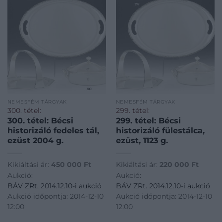
NEMESFÉM TÁRGYAK
NEMESFÉM TÁRGYAK
300. tétel:
299. tétel:
300. tétel: Bécsi
299. tétel: Bécsi
historizáló fedeles tál,
historizáló fülestálca,
ezüst 2004 g.
ezüst, 1123 g.
Kikiáltási ár:
450 000
Ft
Kikiáltási ár:
220 000
Ft
Aukció:
Aukció:
BÁV ZRt. 2014.12.10-i aukció
BÁV ZRt. 2014.12.10-i aukció
Aukció időpontja: 2014-12-10
Aukció időpontja: 2014-12-10
12:00
12:00