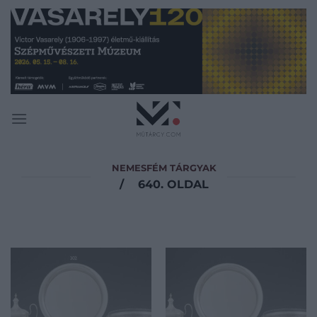
Skip
to
content
NEMESFÉM TÁRGYAK
/
640. OLDAL