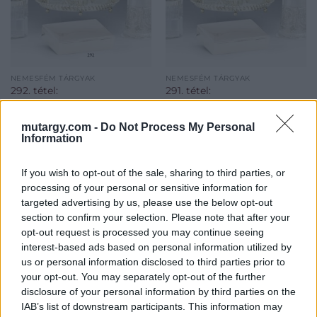
NEMESFÉM TÁRGYAK
NEMESFÉM TÁRGYAK
292. tétel:
291. tétel:
292. tétel: Pesti
291. tétel: Bécsi
kínálódoboz, ezüst, 647
neorokokó pohártartó,
mutargy.com -
Do Not Process My Personal
g.
ezüst, 1145 g.
Information
Kikiáltási ár:
95 000
Ft
Kikiáltási ár:
240 000
Ft
If you wish to opt-out of the sale, sharing to third parties, or
Aukció:
Aukció:
processing of your personal or sensitive information for
BÁV ZRt. 2014.12.10-i aukció
BÁV ZRt. 2014.12.10-i aukció
targeted advertising by us, please use the below opt-out
Aukció időpontja: 2014-12-10
Aukció időpontja: 2014-12-10
section to confirm your selection. Please note that after your
12:00
12:00
opt-out request is processed you may continue seeing
interest-based ads based on personal information utilized by
us or personal information disclosed to third parties prior to
MEGTEKINTEM
MEGTEKINTEM
your opt-out. You may separately opt-out of the further
disclosure of your personal information by third parties on the
IAB’s list of downstream participants. This information may