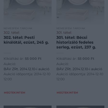
NEMESFÉM TÁRGYAK
NEMESFÉM TÁRGYAK
302. tétel:
301. tétel:
302. tétel: Pesti
301. tétel: Bécsi
kínálótál, ezüst, 245 g.
historizáló fedeles
serleg, ezüst, 237 g.
Kikiáltási ár:
55 000
Ft
Kikiáltási ár:
55 000
Ft
Aukció:
Aukció:
BÁV ZRt. 2014.12.10-i aukció
BÁV ZRt. 2014.12.10-i aukció
Aukció időpontja: 2014-12-10
Aukció időpontja: 2014-12-10
12:00
12:00
MEGTEKINTEM
MEGTEKINTEM