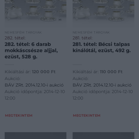
NEMESFÉM TÁRGYAK
NEMESFÉM TÁRGYAK
282. tétel:
281. tétel:
282. tétel: 6 darab
281. tétel: Bécsi talpas
mokkáscsésze aljjal,
kínálótál, ezüst, 492 g.
ezüst, 528 g.
Kikiáltási ár:
120 000
Ft
Kikiáltási ár:
110 000
Ft
Aukció:
Aukció:
BÁV ZRt. 2014.12.10-i aukció
BÁV ZRt. 2014.12.10-i aukció
Aukció időpontja: 2014-12-10
Aukció időpontja: 2014-12-10
12:00
12:00
MEGTEKINTEM
MEGTEKINTEM