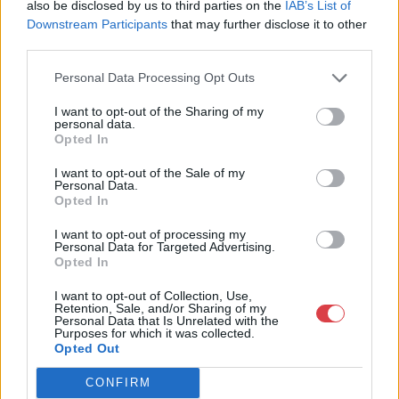
also be disclosed by us to third parties on the
IAB’s List of
Downstream Participants
that may further disclose it to other
third parties.
Personal Data Processing Opt Outs
I want to opt-out of the Sharing of my
personal data.
Opted In
I want to opt-out of the Sale of my
NEMESFÉM TÁRGYAK
NEMESFÉM TÁRGYAK
Personal Data.
290. tétel:
289. tétel:
Opted In
290. tétel: Német
289. tétel: Bécsi
historizáló
historizáló boroskancsó
I want to opt-out of processing my
desszerteskosár, ezüst,
Personal Data for Targeted Advertising.
Opted In
bruttó 853 g.
I want to opt-out of Collection, Use,
Kikiáltási ár:
55 000
Ft
Kikiáltási ár:
75 000
Ft
Retention, Sale, and/or Sharing of my
Personal Data that Is Unrelated with the
Aukció:
Aukció:
Purposes for which it was collected.
BÁV ZRt. 2014.12.10-i aukció
BÁV ZRt. 2014.12.10-i aukció
Opted Out
Aukció időpontja: 2014-12-10
Aukció időpontja: 2014-12-10
CONFIRM
12:00
12:00