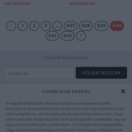
MEGTEKINTEM
MEGTEKINTEM
1
2
3
…
637
638
639
640
641
642
Hírlevél feliratkozás
Elolvastam és elfogadom az Adatkezelési tájékoztatót:
Cookie (süti) kezelés
mutargy.com/adatkezelesi-tajekoztato/
A legjobb felhasználói élmény biztosítása érdekében sütiket
Rólunk
Áraink
használunk az eszközinformációk tárolására és/vagy elérésére. Ezen
technológiákhoz való hozzájárulás lehetővé teszi számunkra, hogy
Médiaajánlat
ÁSZF
olyan adatokat dolgozzunk fel, mint a böngészési viselkedés vagy az
Karrier
Adatvédelem
egyedi azonosítók ezen a webhelyen. A hozzájárulás megtagadása
Kapcsolat
Impresszum
vagy visszavonása bizonyos funkciókat hátrányosan befolyásolhat.