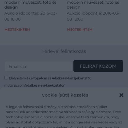
modern művészet, fotó és
modern művészet, fotó és
design
design
Aukció időpontja: 2016-03-
Aukció időpontja: 2016-03-
08 18:00
08 18:00
MEGTEKINTEM
MEGTEKINTEM
Hírlevél feliratkozás
Elolvastam és elfogadom az Adatkezelési tájékoztatót:
mutargy.com/adatkezelesi-tajekoztato/
Cookie (süti) kezelés
Rólunk
Áraink
Médiaajánlat
ÁSZF
A legjobb felhasználói élmény biztosítása érdekében sütiket
használunk az eszközinformációk tárolására és/vagy elérésére. Ezen
Karrier
Adatvédelem
technológiákhoz való hozzájárulás lehetővé teszi számunkra, hogy
Kapcsolat
Impresszum
olyan adatokat dolgozzunk fel, mint a böngészési viselkedés vagy az
egyedi azonosítók ezen a webhelyen. A hozzájárulás megtagadása