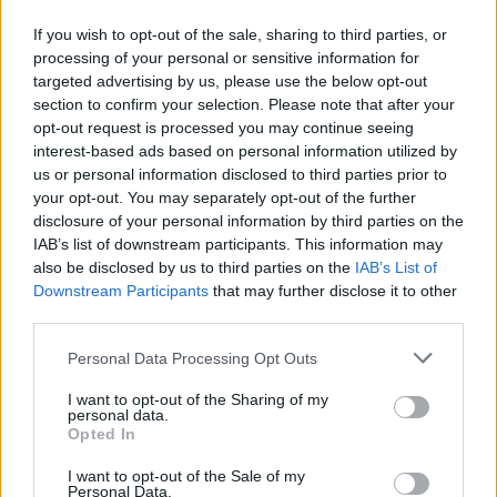
If you wish to opt-out of the sale, sharing to third parties, or
Eladó adatai
processing of your personal or sensitive information for
targeted advertising by us, please use the below opt-out
Eladó:
Biksady Galéria
section to confirm your selection. Please note that after your
Cím: Törő Tamás
opt-out request is processed you may continue seeing
Biksady Galéria Kft.
interest-based ads based on personal information utilized by
1055, Budapest, Falk Miksa u.
us or personal information disclosed to third parties prior to
24-26.
your opt-out. You may separately opt-out of the further
disclosure of your personal information by third parties on the
Telefon: 061/784-1111 061/780-
IAB’s list of downstream participants. This information may
9307
also be disclosed by us to third parties on the
IAB’s List of
Weboldal:
Downstream Participants
that may further disclose it to other
http://www.biksady.com
third parties.
GALÉRIA TOVÁBBI MŰTÁRGYAI
Personal Data Processing Opt Outs
I want to opt-out of the Sharing of my
personal data.
Opted In
I want to opt-out of the Sale of my
Personal Data.