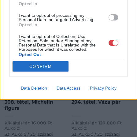
Opted In
KAPCSOLÓDÓ MŰTÁRGYAK
I want to opt-out of processing my
Personal Data for Targeted Advertising.
Opted In
I want to opt-out of Collection, Use,
Retention, Sale, and/or Sharing of my
Personal Data that Is Unrelated with the
Purposes for which it was collected.
Opted Out
CONFIRM
Data Deletion
Data Access
Privacy Policy
DESIGN ÉKSZER & TÁRGY
DESIGN ÉKSZER & TÁRGY
308. tétel:
294. tétel:
308. tétel, Michelin
294. tétel, Váza pár
figura
Kikiáltási ár:
16 000
Ft
Kikiáltási ár:
120 000
Ft
Aukció:
Aukció:
33. Aukció / 20. századi
33. Aukció / 20. századi