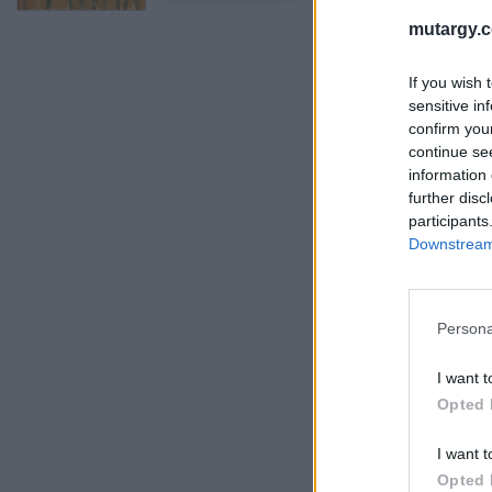
mutargy.
If you wish 
sensitive in
confirm you
continue se
information 
further disc
participants
Downstream 
Persona
I want t
Opted 
I want t
Opted 