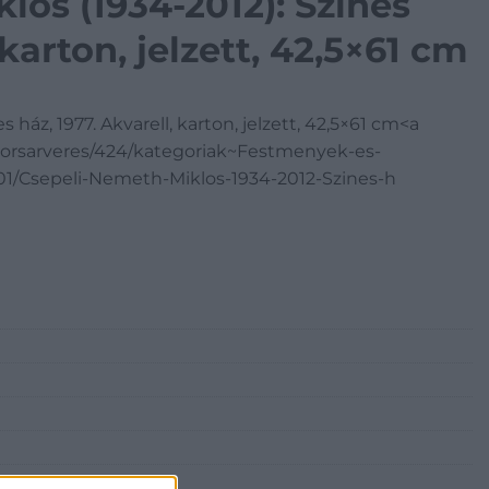
lós (1934-2012): Színes
 karton, jelzett, 42,5×61 cm
 ház, 1977. Akvarell, karton, jelzett, 42,5×61 cm<a
yorsarveres/424/kategoriak~Festmenyek-es-
1/Csepeli-Nemeth-Miklos-1934-2012-Szines-h