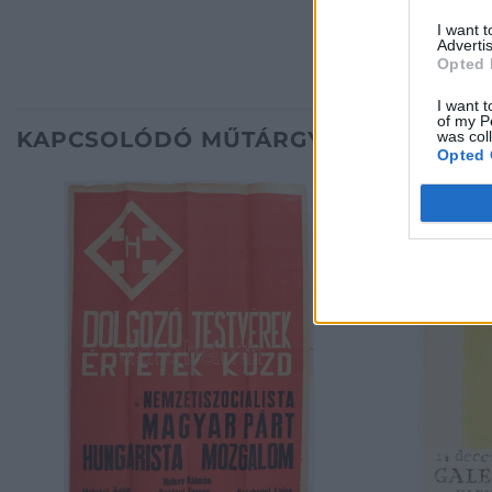
I want 
Advertis
Opted 
I want t
of my P
KAPCSOLÓDÓ MŰTÁRGYAK
was col
Opted 