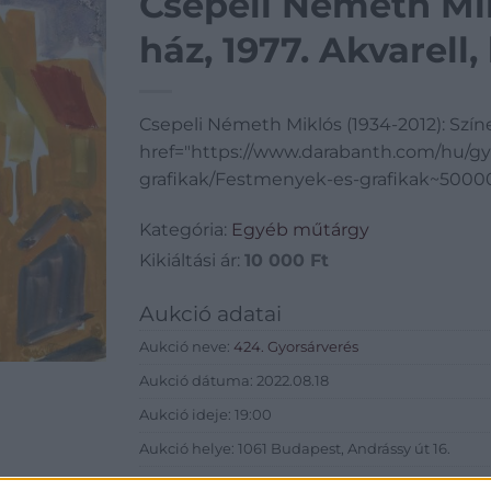
Csepeli Németh Mik
ház, 1977. Akvarell,
Csepeli Németh Miklós (1934-2012): Színes
href="https://www.darabanth.com/hu/g
grafikak/Festmenyek-es-grafikak~50000
Kategória:
Egyéb műtárgy
Kikiáltási ár:
10 000
Ft
Aukció adatai
Aukció neve:
424. Gyorsárverés
Aukció dátuma: 2022.08.18
Aukció ideje: 19:00
Aukció helye: 1061 Budapest, Andrássy út 16.
Tételszám: 10036