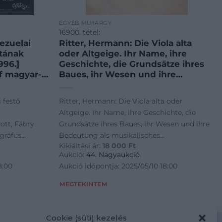
EGYÉB MŰTÁRGY
16900. tétel:
ezuelai
Ritter, Hermann: Die Viola alta
atának
oder Altgeige. Ihr Name, ihre
996.]
Geschichte, die Grundsätze ihres
f magyar-
Baues, ihr Wesen und ihre
zámára
Bedeutung als musikalisches
1996.
Ausdrucksmittel. Als Anhang: Brief
 festő
Ritter, Hermann: Die Viola alta oder
, Caracas,
R. Wagner’s an den Verfasser.
Altgeige. Ihr Name, ihre Geschichte, die
omat,
Aphorismen über die Viola alta.
ott, Fábry
Grundsätze ihres Baues, ihr Wesen und ihre
sszesen
Die Bagatella’schen
gráfus
Bedeutung als musikalisches
an készült
Geigenbauregeln.
Kikiáltási ár:
18 000
Ft
, 1996.
Ausdrucksmittel. Als Anhang: Brief R.
. Mi
Hauptsächlichtste Musik-Litteratur
Aukció:
44. Nagyaukció
abry. José
für die Viola alta. [Lipcse] Leipzig,
cas, Venezuela.
Wagner's an den Verfasser. Aphorismen
8:00
Aukció időpontja: 2025/05/10 18:00
sé Antonio
1885. Verlag von Carl Merseburger
0x450 mm.
über die Viola alta. Die Bagatella'schen
lai
(Buchdruckerei Julius Klinkhardt).
nyban készült
Geigenbauregeln. Hauptsächlichtste Musik-
MEGTEKINTEM
a-szerte
1 t. (címkép) + [4] + 74 p. + 2 t.
querida amigo
Litteratur für die Viola alta. [Lipcse] Leipzig,
rlata 1996.
(kihajtható műszaki rajzok).
vila 96." José
1885. Verlag von Carl Merseburger
 volt
Hermann Ritter (1849-1926) német
uelai
(Buchdruckerei Julius Klinkhardt). 1 t.
Cookie (süti) kezelés
 című új
zeneszerző, brácsaművész, zenei