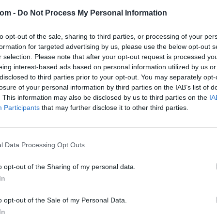
com -
Do Not Process My Personal Information
Eladó adatai
to opt-out of the sale, sharing to third parties, or processing of your per
Eladó:
Dar
formation for targeted advertising by us, please use the below opt-out s
Cím: Csonk
r selection. Please note that after your opt-out request is processed y
Darabanth 
eing interest-based ads based on personal information utilized by us or
Budapest
disclosed to third parties prior to your opt-out. You may separately opt-
Andrássy út
losure of your personal information by third parties on the IAB’s list of
1061
. This information may also be disclosed by us to third parties on the
IA
Telefon: 31
Participants
that may further disclose it to other third parties.
Weboldal:
l Data Processing Opt Outs
Bemutatkozás: A tételek a leütési ár + 25% jutal
o opt-out of the Sharing of my personal data.
személyesen veszik át, a vevő a postaköltség, bizto
In
GALÉRIA TOVÁBBI MŰTÁRGYAI
o opt-out of the Sale of my Personal Data.
In