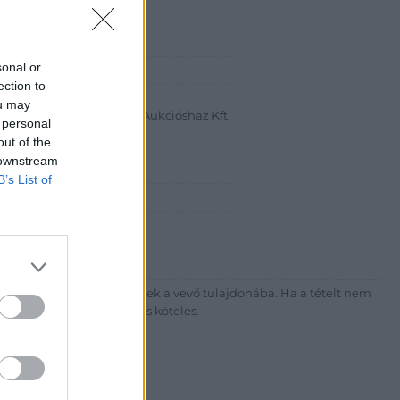
sonal or
abanth Kft
ection to
a Krisztián
ou may
Bélyegkereskedelmi és Aukciósház Kft.
 personal
out of the
 16.
 downstream
B’s List of
7-4757, 266-4154, 318-4035
http://darabanth.com
ék megfizetése után kerülnek a vevő tulajdonába. Ha a tételt nem
sítási díj megfizetésére is köteles.