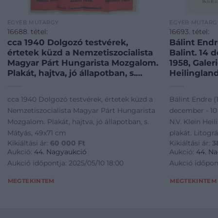
EGYÉB MŰTÁRGY
EGYÉB MŰTÁRG
16688. tétel:
16693. tétel:
cca 1940 Dolgozó testvérek,
Bálint Endr
értetek küzd a Nemzetiszocialista
Balint. 14 
Magyar Párt Hungarista Mozgalom.
1958, Galer
Plakát, hajtva, jó állapotban, s.
Heilingland
Mátyás, 49×71 cm
plakát. Lito
nélkül. Bál
cca 1940 Dolgozó testvérek, értetek küzd a
Bálint Endre (
rendezett 
Nemzetiszocialista Magyar Párt Hungarista
december - 10 
kiállításána
Mozgalom. Plakát, hajtva, jó állapotban, s.
N.V. Klein Heil
illusztráció
Mátyás, 49x71 cm
plakát. Litográ
sérülésekke
Kikiáltási ár:
60 000
Ft
Kikiáltási ár:
3
Endre 1958-ba
szakadások
Aukció:
44. Nagyaukció
Aukció:
44. N
kiállításának pl
Aukció időpontja: 2025/05/10 18:00
Aukció időpont
Lapszéli apró 
szakadásokkal.
MEGTEKINTEM
MEGTEKINTEM