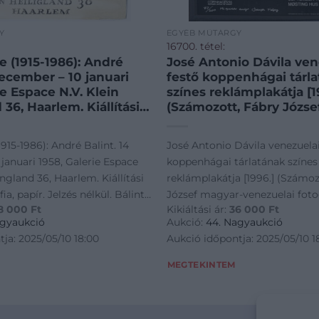
Y
EGYÉB MŰTÁRGY
16700. tétel:
e (1915-1986): André
José Antonio Dávila ven
december – 10 januari
festő koppenhágai tárl
ie Espace N.V. Klein
színes reklámplakátja [1
 36, Haarlem. Kiállítási
(Számozott, Fábry Józse
gráfia, papír. Jelzés
venezuelai fotográfus s
int Endre 1958-ban
dedikált.) Koppenhága, 
1915-1986): André Balint. 14
José Antonio Dávila venezuelai
hollandiai egyéni
Printed by Editorial Arte
januari 1958, Galerie Espace
koppenhágai tárlatának színes
k plakátja, saját
Venezuela. Színes kőny
ingland 36, Haarlem. Kiállítási
reklámplakátja [1996.] (Számoz
jával. Lapszéli apró
mérete: 570×450 mm. Ö
fia, papír. Jelzés nélkül. Bálint
József magyar-venezuelai foto
l és javított
200 számozott példányb
8 000
Ft
Kikiáltási ár:
36 000
Ft
n rendezett hollandiai egyéni
számára dedikált.) Koppenhága
kal. 59,5×46 cm.
plakát. Dedikált: „87/200
agyaukció
Aukció:
44. Nagyaukció
querida amigo Joseph F
akátja, saját illusztrációjával.
Printed by Editorial Arte, Cara
ja: 2025/05/10 18:00
Aukció időpontja: 2025/05/10 1
Antonion Dávila 96.” Jo
sérülésekkel és javított
Színes kőnyomat, mérete: 57
Dávila (sz. 1935) venezue
 59,5×46 cm. Ritka!
Összesen 200 számozott példá
MEGTEKINTEM
szürrealista festő Európ
plakát. Dedikált: "87/200. Mi 
ismert művész, dániai tá
Joseph Fabry. José Antonion Dá
szeptember 17-30 között
Antonio Dávila (sz. 1935) venez
látható. „Presence XIV”