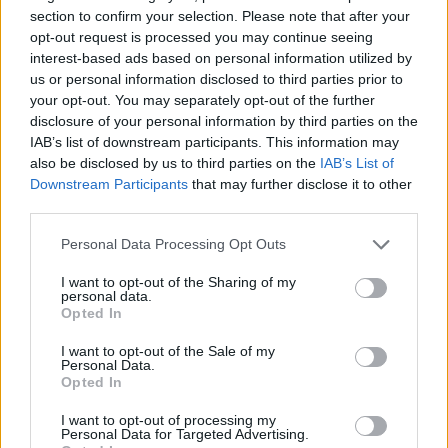
4035
section to confirm your selection. Please note that after your
opt-out request is processed you may continue seeing
Weboldal:
http://darabanth.com
interest-based ads based on personal information utilized by
Bemutatkozás: A tételek a leütési ár + 25% jutalék megfizetése
us or personal information disclosed to third parties prior to
után kerülnek a vevő tulajdonába. Ha a tételt nem személyesen
your opt-out. You may separately opt-out of the further
veszik át, a vevő a postaköltség, biztosítási díj megfizetésére is
disclosure of your personal information by third parties on the
köteles.
IAB’s list of downstream participants. This information may
also be disclosed by us to third parties on the
IAB’s List of
GALÉRIA TOVÁBBI MŰTÁRGYAI
Downstream Participants
that may further disclose it to other
third parties.
Personal Data Processing Opt Outs
I want to opt-out of the Sharing of my
personal data.
Opted In
I want to opt-out of the Sale of my
KAPCSOLÓDÓ MŰTÁRGYAK
Personal Data.
Opted In
I want to opt-out of processing my
Personal Data for Targeted Advertising.