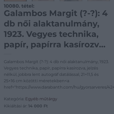
10080. tétel:
Galambos Margit (?-?): 4
db női alaktanulmány,
1923. Vegyes technika,
papír, papírra kasírozva,
jelzés nélkül, jobbra lent
Galambos Margit (?-?): 4 db női alaktanulmány, 1923.
autográf datálással,
Vegyes technika, papír, papírra kasírozva, jelzés
21×11,5 és 25×16 cm
nélkül, jobbra lent autográf datálással, 21×11,5 és
25×16 cm közötti méretekben<a
közötti méretekben
href="https://www.darabanth.com/hu/gyorsarveres/42
Kategória:
Egyéb műtárgy
Kikiáltási ár:
14 000
Ft