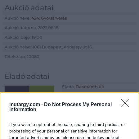
Aukció adatai
Aukció neve:
424. Gyorsárverés
Aukció dátuma: 2022.08.18
Aukció ideje: 19:00
Aukció helye: 1061 Budapest, Andrássy út 16.
Tételszám: 10080
Eladó adatai
Eladó:
Darabanth Kft
Cím: Csonka Krisztián
Darabanth Bélyegkereskedelmi és
mutargy.com -
Do Not Process My Personal
Aukciósház Kft.
Information
Budapest
Andrássy út 16.
If you wish to opt-out of the sale, sharing to third parties, or
1061
processing of your personal or sensitive information for
Telefon: 317-4757, 266-4154, 318-
targeted advertising by us, please use the below opt-out