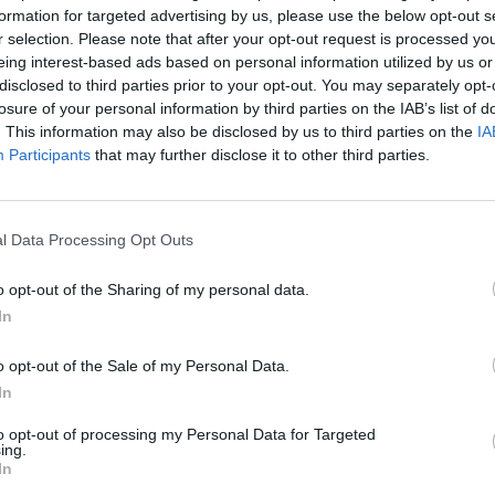
formation for targeted advertising by us, please use the below opt-out s
Cím: Dudás Attila
r selection. Please note that after your opt-out request is processed y
Műgyűjtők Háza kft.
eing interest-based ads based on personal information utilized by us or
Budapest
disclosed to third parties prior to your opt-out. You may separately opt-
1023.Bp. Zsigmond tér 11.
losure of your personal information by third parties on the IAB’s list of
1023
. This information may also be disclosed by us to third parties on the
IA
Telefon: 18008123
Participants
that may further disclose it to other third parties.
Weboldal:
http://www.mu
Bemutatkozás: 2013 nyarán nyitottuk meg Galériá
optimális áron, gyorsan találjanak vevőt műtárg
l Data Processing Opt Outs
gyűjteményüket változatos kínálatunkból. Ezért
árverést! Kedd-től péntek-ig 11.00-este 18.00 órái
o opt-out of the Sharing of my personal data.
In
GALÉRIA TOVÁBBI MŰTÁRGYAI
o opt-out of the Sale of my Personal Data.
In
to opt-out of processing my Personal Data for Targeted
ing.
In