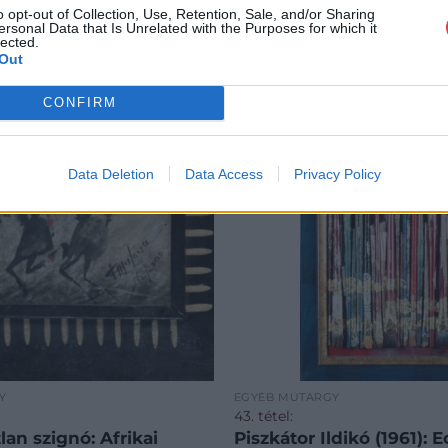
o opt-out of Collection, Use, Retention, Sale, and/or Sharing
ersonal Data that Is Unrelated with the Purposes for which it
lected.
Out
CONFIRM
Data Deletion
Data Access
Privacy Policy
Y
EGYÉB MŰTÁRGY
43. tétel:
lan szignó: Afrikai
Piszkátor Ildikó (1961): 