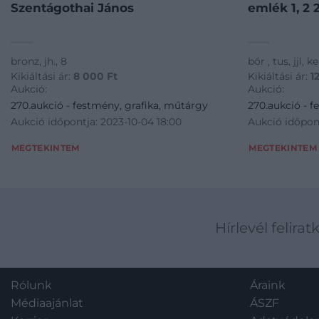
Szentágothai János
em
bronz, jh., 8
bőr , tus, jjl, k
Kikiáltási ár:
8 000
Ft
Kikiáltási ár:
1
Aukció:
Aukció:
270.aukció - festmény, grafika, műtárgy
270.aukció - f
Aukció időpontja: 2023-10-04 18:00
Aukció időpont
MEGTEKINTEM
MEGTEKINTEM
Hírlevél felirat
Rólunk
Áraink
Médiaajánlat
ÁSZF