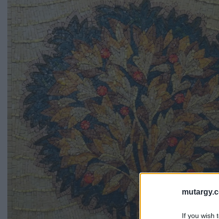
mutargy.
If you wish 