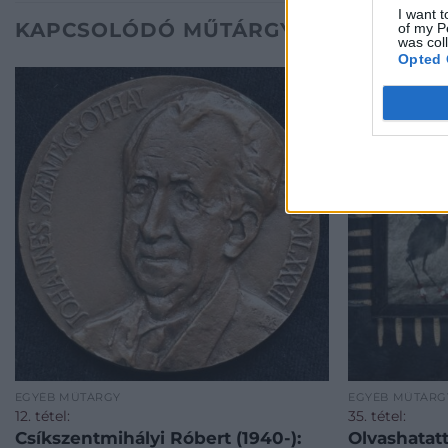
I want t
KAPCSOLÓDÓ MŰTÁRGYAK
of my P
was col
Opted 
EGYÉB MŰTÁRGY
EGYÉB MŰTÁRG
12. tétel:
35. tétel:
Csíkszentmihályi Róbert (1940-):
Olvashatatt