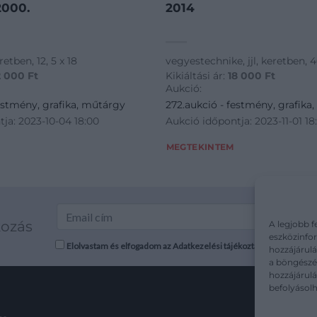
lék 1, 2 2000.
2014
eretben, 12, 5 x 18
vegyestechnike, jjl, keretben, 4
2 000
Ft
Kikiáltási ár:
18 000
Ft
Aukció:
estmény, grafika, műtárgy
272.aukció - festmény, grafika
ja: 2023-10-04 18:00
Aukció időpontja: 2023-11-01 18
MEGTEKINTEM
kozás
A legjobb f
eszközinfor
Elolvastam és elfogadom az Adatkezelési tájékoztatót: mutargy.co
hozzájárulá
a böngészés
hozzájárul
befolyásolh