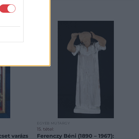
EGYÉB MŰTÁRGY
15. tétel:
Ecset varázs
Ferenczy Béni (1890 – 1967):