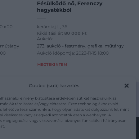
Fésülködő nő, Ferenczy
hagyatékból
0 x 20
kerámia,jl, , 36
Kikiáltási ár:
80 000
Ft
Aukció:
, műtárgy
273. aukció - festmény, grafika, műtárgy
:00
Aukció időpontja: 2023-11-15 18:00
MEGTEKINTEM
Cookie (süti) kezelés
elhasználói élmény biztosítása érdekében sütiket használunk az
mációk tárolására és/vagy elérésére. Ezen technológiákhoz való
m/adatkezelesi-tajekoztato/
s lehetővé teszi számunkra, hogy olyan adatokat dolgozzunk fel, mint
i viselkedés vagy az egyedi azonosítók ezen a webhelyen. A
ás megtagadása vagy visszavonása bizonyos funkciókat hátrányosan
at.
Kövesse a műtárgy.com-ot