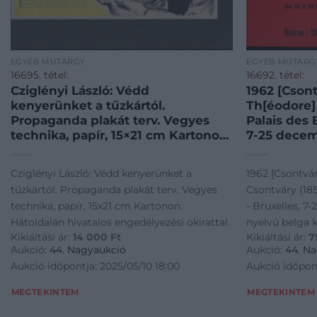
EGYÉB MŰTÁRGY
EGYÉB MŰTÁRG
16695. tétel:
16692. tétel:
Cziglényi László: Védd
1962 [Csont
kenyerünket a tűzkártól.
Th[éodore] 
Propaganda plakát terv. Vegyes
Palais des 
technika, papír, 15×21 cm Kartonon.
7-25 decem
Hátoldalán hivatalos
belga kiállí
engedélyezési okirattal.
Imp. Marci,
Cziglényi László: Védd kenyerünket a
1962 [Csontvár
hajtásnyomo
tűzkártól. Propaganda plakát terv. Vegyes
Csontváry (185
cm. Kiállít
technika, papír, 15x21 cm Kartonon.
- Bruxelles, 7
2003. Faker
Hátoldalán hivatalos engedélyezési okirattal.
nyelvű belga ki
KIZÁRÓLAG
Kikiáltási ár:
14 000
Ft
Kikiáltási ár:
7
Marci, a szélé
NEM POSTÁ
Aukció:
44. Nagyaukció
Aukció:
44. N
PERSONAL
javított, 80x1
Aukció időpontja: 2025/05/10 18:00
Aukció időpont
Bp., 2003. Fa
SZEMÉLYES Á
MEGTEKINTEM
MEGTEKINTEM
ONLY PERSON