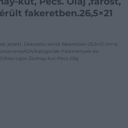
nay-kút, Pécs. Olaj ,farost,
sérült fakeretben.26,5×21
arost, jelzett. Dekoratív, sérült fakeretben.26,5×21 cm<a
yorsarveres/424/kategoriak~Festmenyek-es-
/Kiss-Lajos-Zsolnay-kut-Pecs-Olaj