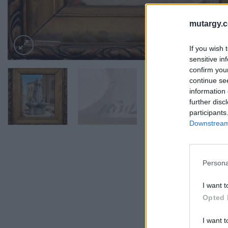
mutargy.
If you wish 
sensitive in
confirm you
continue se
information 
further disc
participants
Downstream 
Persona
I want t
Opted 
I want t