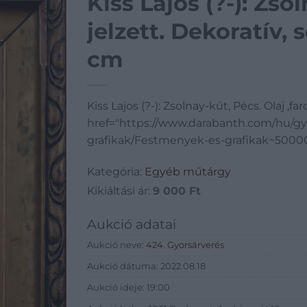
Kiss Lajos (?-): Zsol
jelzett. Dekoratív, 
cm
Kiss Lajos (?-): Zsolnay-kút, Pécs. Olaj ,f
href="https://www.darabanth.com/hu/g
grafikak/Festmenyek-es-grafikak~500001
Kategória:
Egyéb műtárgy
Kikiáltási ár:
9 000
Ft
Aukció adatai
Aukció neve:
424. Gyorsárverés
Aukció dátuma: 2022.08.18
Aukció ideje: 19:00