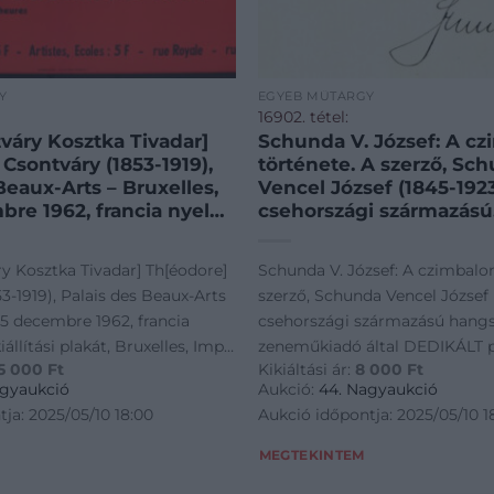
Y
EGYÉB MŰTÁRGY
16902. tétel:
váry Kosztka Tivadar]
Schunda V. József: A c
Csontváry (1853-1919),
története. A szerző, Sc
Beaux-Arts – Bruxelles,
Vencel József (1845-192
bre 1962, francia nyelvű
csehországi származású
tási plakát, Bruxelles,
hangszergyáros és zen
 a szélén bélyeggel,
által DEDIKÁLT példány!
y Kosztka Tivadar] Th[éodore]
Schunda V. József: A czimbalo
kkal, javított, 80×120
ik czimbalom elkészült
3-1919), Palais des Beaux-Arts
szerző, Schunda Vencel József 
va: Home Galéria, Bp.,
jubileuma alkalmából írt
-25 decembre 1962, francia
csehországi származású hangs
etben. Ritka!
hangyszergyáros cs. és k
állítási plakát, Bruxelles, Imp.
zeneműkiadó által DEDIKÁLT p
 SZEMÉLYES ÁTVÉTEL,
szóllító a pedálczimbal
5 000
Ft
Kikiáltási ár:
8 000
Ft
n bélyeggel, hajtásnyomokkal,
10.000-ik czimbalom elkészült
ZZUK! / ONLY
feltalálója. Bp., 1907.,
agyaukció
Aukció:
44. Nagyaukció
 COLLECTION AT OUR
F., 1 (Schunda V. József 
20 cm. Kiállítva: Home Galéria,
jubileuma alkalmából írta: - -
ja: 2025/05/10 18:00
Aukció időpontja: 2025/05/10 1
t.+136 p.+3 (kétoldalas k
keretben. Ritka! KIZÁRÓLAG
hangyszergyáros cs. és kir. udva
Kiadói szecessziós egés
TVÉTEL, NEM POSTÁZZUK! /
pedálczimbalom feltalálója. Bp.
MEGTEKINTEM
kötés,
AL COLLECTION AT OUR
Buschmann F., 1 (Schunda V. Jó