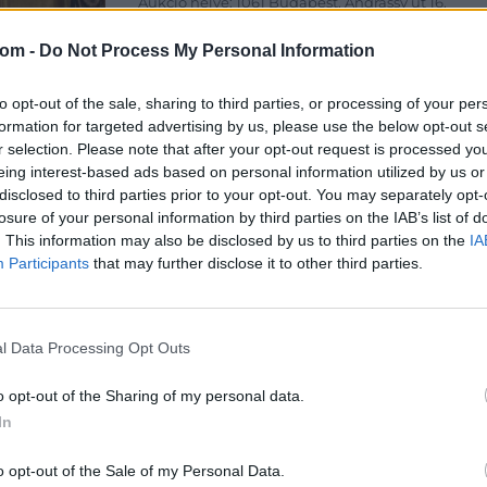
Aukció helye: 1061 Budapest, Andrássy út 16.
Tételszám: 10135
com -
Do Not Process My Personal Information
Eladó adatai
to opt-out of the sale, sharing to third parties, or processing of your per
formation for targeted advertising by us, please use the below opt-out s
Eladó:
Dar
r selection. Please note that after your opt-out request is processed y
Cím: Csonk
eing interest-based ads based on personal information utilized by us or
Darabanth 
disclosed to third parties prior to your opt-out. You may separately opt-
Budapest
losure of your personal information by third parties on the IAB’s list of
Andrássy út
. This information may also be disclosed by us to third parties on the
IA
1061
Participants
that may further disclose it to other third parties.
Telefon: 31
Weboldal:
l Data Processing Opt Outs
o opt-out of the Sharing of my personal data.
Bemutatkozás: A tételek a leütési ár + 25% jutal
In
személyesen veszik át, a vevő a postaköltség, bizto
o opt-out of the Sale of my Personal Data.
GALÉRIA TOVÁBBI MŰTÁRGYAI