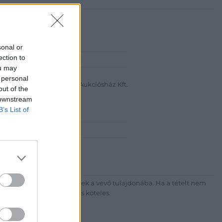
sonal or
ection to
abanth Kft
ou may
a Krisztián
 personal
Bélyegkereskedelmi és Aukciósház Kft.
out of the
 downstream
 16.
B’s List of
7-4757, 266-4154, 318-4035
http://darabanth.com
ék megfizetése után kerülnek a vevő tulajdonába. Ha a tételt nem
sítási díj megfizetésére is köteles.