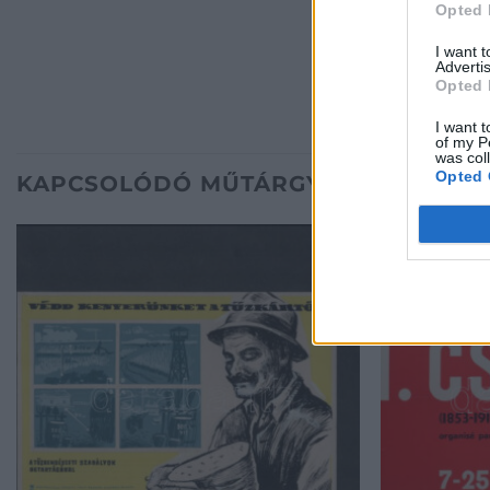
Opted 
I want 
Advertis
Opted 
I want t
of my P
was col
Opted 
KAPCSOLÓDÓ MŰTÁRGYAK