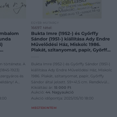
EGYÉB MŰTÁRGY
16697. tétel:
zimbalom
Bukta Imre (1952-) és Győrffy
hunda
Sándor (1951-) kiállítása Ady Endre
3)
Művelődési Ház, Miskolc 1986.
Plakát, szitanyomat, papír, Győrffy
eműkiadó
Sándor által jelzett. 59×41,5 cm.
 A 10.000-
Rendkívül ritka plakát, feltehetően
m története. A
Bukta Imre (1952-) és Győrffy Sándor (1951-)
ének
kevesebb mint 50 példányban
(1845-1923)
kiállítása Ady Endre Művelődési Ház, Miskolc
a: – –
készült! Egészen apró lapszéli
zergyáros és
1986. Plakát, szitanyomat, papír, Győrffy
ir. udvari
gyűrődésekkel, jó
éldány! A
Sándor által jelzett. 59×41,5 cm. Rendkívül
om
Kikiáltási ár:
15 000
Ft
ének
ritka plakát, feltehetően kevesebb mint 50
 Buschmann
Aukció:
44. Nagyaukció
portréja)
példányban készült! Egészen apró lapszéli
8:00
Aukció időpontja: 2025/05/10 18:00
éptáblák) t.
ri szóllító a
gyűrődésekkel, jó állapotban!
zvászon-
, 1907.,
MEGTEKINTEM
zsef portréja)