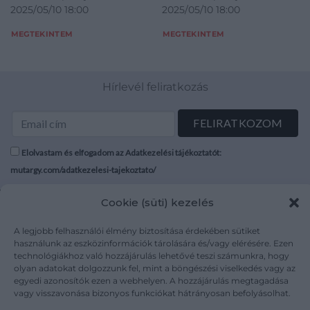
Riley. Graz 7/5/80.”
2025/05/10 18:00
2025/05/10 18:00
p. Első kiadás. Dedikált: "For
Maurice Winton Riley
(1911-1988) amerikai
Gustav Szerendi-Saupe.
MEGTEKINTEM
MEGTEKINTEM
zenetörténész,
Best Wishes: Maurice Riley.
zenepedagógus, az
Graz 7/5/80." Maurice
American Viola Society
Winton Riley (1911-1988)
elnöke.
Hírlevél feliratkozás
amerikai zenetörténész,
Oldalszámozáson belül
zenepedagógus, az
gazdag
American Viola Society
hangszertörténeti fotó-
elnöke. Oldalszámozáson
és rajzanyaggal. Prov.:
belül gazdag
Elolvastam és elfogadom az Adatkezelési tájékoztatót:
Szeredi-Saupe Gusztáv
hangszertörténeti fotó- és
(1909-1988)
mutargy.com/adatkezelesi-tajekoztato/
rajzanyaggal. Prov.: Szeredi-
brácsaművész,
Saupe Gusztáv (1909-1988)
zenepedagógus, zenei
Cookie (süti) kezelés
brácsaművész,
Rólunk
Áraink
szakíró, a MÁV
zenepedagógus, zenei
Médiaajánlat
ÁSZF
Szimfonikus Zenekar
A legjobb felhasználói élmény biztosítása érdekében sütiket
szakíró, a MÁV Szimfonikus
egyik alapítója.
Karrier
Adatvédelem
használunk az eszközinformációk tárolására és/vagy elérésére. Ezen
Zenekar egyik alapítója.
Aranyozott kiadói
Kapcsolat
Impresszum
technológiákhoz való hozzájárulás lehetővé teszi számunkra, hogy
Aranyozott kiadói
egészvászon kötésben,
olyan adatokat dolgozzunk fel, mint a böngészési viselkedés vagy az
egészvászon kötésben,
színes, illusztrált,
egyedi azonosítók ezen a webhelyen. A hozzájárulás megtagadása
színes, illusztrált, enyhén
enyhén kopott kiadói
vagy visszavonása bizonyos funkciókat hátrányosan befolyásolhat.
Kövesse a műtárgy.com-ot
kopott kiadói
védőborítóban. Jó