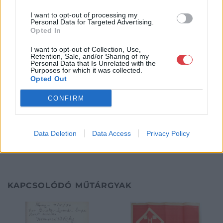
Telefon: 317-4757, 266-4154, 318-
4035
I want to opt-out of processing my
Personal Data for Targeted Advertising.
Weboldal:
http://darabanth.com
Opted In
Bemutatkozás: A tételek a leütési ár + 25% jutalék megfizetése
I want to opt-out of Collection, Use,
után kerülnek a vevő tulajdonába. Ha a tételt nem személyesen
Retention, Sale, and/or Sharing of my
Personal Data that Is Unrelated with the
veszik át, a vevő a postaköltség, biztosítási díj megfizetésére is
Purposes for which it was collected.
köteles.
Opted Out
GALÉRIA TOVÁBBI MŰTÁRGYAI
CONFIRM
Data Deletion
Data Access
Privacy Policy
KAPCSOLÓDÓ MŰTÁRGYAK