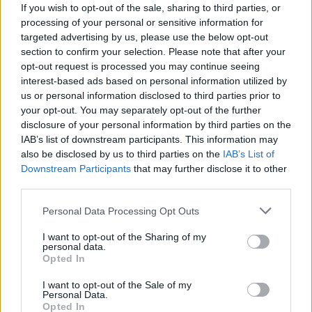
If you wish to opt-out of the sale, sharing to third parties, or
Aukció adatai
processing of your personal or sensitive information for
targeted advertising by us, please use the below opt-out
Aukció neve:
424. Gyorsárverés
section to confirm your selection. Please note that after your
opt-out request is processed you may continue seeing
Aukció dátuma: 2022.08.18
interest-based ads based on personal information utilized by
Aukció ideje: 19:00
us or personal information disclosed to third parties prior to
your opt-out. You may separately opt-out of the further
Aukció helye: 1061 Budapest, Andrássy út 16.
disclosure of your personal information by third parties on the
Tételszám: 10142
IAB’s list of downstream participants. This information may
also be disclosed by us to third parties on the
IAB’s List of
Downstream Participants
that may further disclose it to other
Eladó adatai
third parties.
Eladó:
Darabanth Kft
Personal Data Processing Opt Outs
Cím: Csonka Krisztián
I want to opt-out of the Sharing of my
Darabanth Bélyegkereskedelmi és
personal data.
Aukciósház Kft.
Opted In
Budapest
Andrássy út 16.
I want to opt-out of the Sale of my
Personal Data.
1061
Opted In