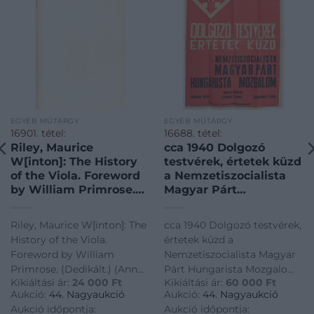
EGYÉB MŰTÁRGY
EGYÉB MŰTÁRGY
16901. tétel:
16688. tétel:
Riley, Maurice
cca 1940 Dolgozó
W[inton]: The History
testvérek, értetek küzd
of the Viola. Foreword
a Nemzetiszocialista
by William Primrose.
Magyar Párt
(Dedikált.) (Ann Arbor,
Hungarista Mozgalom.
Michigan, USA, 1980.
Plakát, hajtva, jó
Riley, Maurice W[inton]: The
cca 1940 Dolgozó testvérek,
Author – Printed by
állapotban, s. Mátyás,
History of the Viola.
értetek küzd a
Braun-Brumfield). XXIII
49×71 cm
Foreword by William
Nemzetiszocialista Magyar
+ [1] + 396 p. Első
Primrose. (Dedikált.) (Ann
Párt Hungarista Mozgalom.
kiadás. Dedikált: „For
Kikiáltási ár:
24 000
Ft
Kikiáltási ár:
60 000
Ft
Arbor, Michigan, USA, 1980.
Plakát, hajtva, jó állapotban,
Gustav Szerendi-Saupe.
Aukció:
44. Nagyaukció
Aukció:
44. Nagyaukció
Author - Printed by Braun-
s. Mátyás, 49x71 cm
Best Wishes: Maurice
Aukció időpontja:
Aukció időpontja:
Brumfield). XXIII + [1] + 396