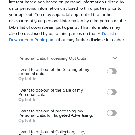
interest-based ads based on personal information utilized by
us or personal information disclosed to third parties prior to
your opt-out. You may separately opt-out of the further
disclosure of your personal information by third parties on the
IAB’s list of downstream participants. This information may
also be disclosed by us to third parties on the
IAB’s List of
Downstream Participants
that may further disclose it to other
third parties.
Personal Data Processing Opt Outs
EGYÉB MŰTÁRGY
EGYÉB MŰTÁRGY
16701. tétel:
16696. tétel:
I want to opt-out of the Sharing of my
personal data.
[Plakát] Az Nemzeti
1937 A Nemzetközi
Opted In
Bajnokság I.
Eucharisztikus
osztályának 1997-1998-
Kongresszus plakátja.
I want to opt-out of the Sale of my
as évadában
A Főváros felkéri a
Personal Data.
ezüstérmet szerző FTC
lakókat, hogy
Opted In
labdarúgó csapatának
magánszálláshelyek
[Plakát] Az Nemzeti
1937 A Nemzetközi
csoportplakátja (A
biztosításával
I want to opt-out of processing my
Bajnokság I. osztályának
Eucharisztikus Kongresszus
Personal Data for Targeted Advertising.
teljes csapat 32
járuljanak hozzá a
Opted In
1997-1998-as évadában
plakátja. A Főváros felkéri a
tagjának, edzőjének,
rendezvény sikeres
ezüstérmet szerző FTC
lakókat, hogy
segédedzőinek,
lebonyolításához Jó
I want to opt-out of Collection, Use,
Kikiáltási ár:
36 000
Ft
Kikiáltási ár:
8 000
Ft
labdarúgó csapatának
magánszálláshelyek
orvosainak aláírásával.)
állapotban, hajtva