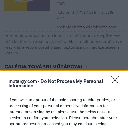
1061
Telefon: 317-4757, 266-4154, 318-
4035
Weboldal:
http://darabanth.com
Bemutatkozás: A tételek a leütési ár + 25% jutalék megfizetése
után kerülnek a vevő tulajdonába. Ha a tételt nem személyesen
veszik át, a vevő a postaköltség, biztosítási díj megfizetésére is
köteles.
GALÉRIA TOVÁBBI MŰTÁRGYAI
mutargy.com -
Do Not Process My Personal
Information
If you wish to opt-out of the sale, sharing to third parties, or
processing of your personal or sensitive information for
targeted advertising by us, please use the below opt-out
KAPCSOLÓDÓ MŰTÁRGYAK
section to confirm your selection. Please note that after your
opt-out request is processed you may continue seeing