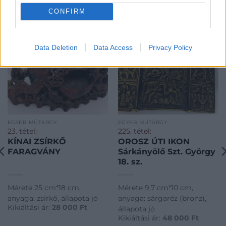
CONFIRM
Data Deletion
Data Access
Privacy Policy
EGYÉB MŰTÁRGY
EGYÉB MŰTÁRGY
23. tétel:
225. tétel:
KÍNAI ZSÍRKŐ
OROSZ ÚTI IKON
FARAGVÁNY
Sárkányölő Szt. György
18. sz.
Mérete 25 cm*18 cm,
Mérete 9,7 cm*10 cm,
anyaga: zsírkő, állapota jó
anyaga: sárgaréz (bronz),
Kikiáltási ár:
28 000
Ft
állapota jó
Kikiáltási ár:
48 000
Ft