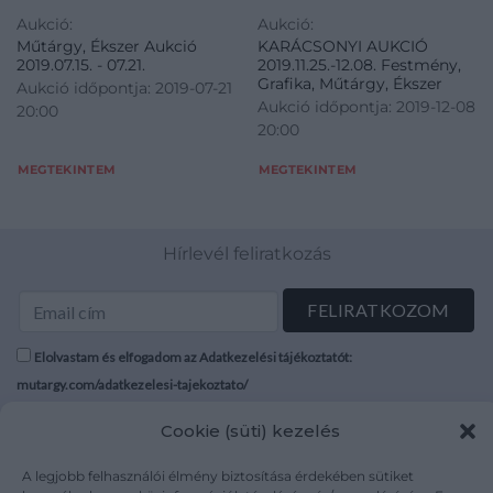
Aukció:
Aukció:
Műtárgy, Ékszer Aukció
KARÁCSONYI AUKCIÓ
2019.07.15. - 07.21.
2019.11.25.-12.08. Festmény,
Grafika, Műtárgy, Ékszer
Aukció időpontja: 2019-07-21
Aukció időpontja: 2019-12-08
20:00
20:00
MEGTEKINTEM
MEGTEKINTEM
Hírlevél feliratkozás
Elolvastam és elfogadom az Adatkezelési tájékoztatót:
mutargy.com/adatkezelesi-tajekoztato/
Cookie (süti) kezelés
Rólunk
Áraink
Médiaajánlat
ÁSZF
A legjobb felhasználói élmény biztosítása érdekében sütiket