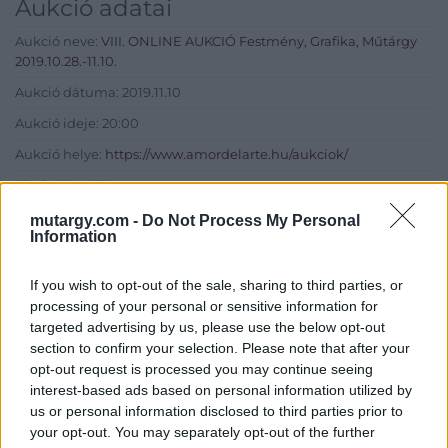
Aukció adatai
Aukció neve:
VIII. ONLINE AUKCIÓ Festmény, Grafika, Műtárgy
2019.10.28.-11.10.
Aukció dátuma: 2019.11.10
Aukció ideje: 20:00
Aukció helye:
https://www.amordelarte.hu/aukciok/
Tételszám: 259
mutargy.com -
Do Not Process My Personal
Information
Eladó adatai
Eladó:
Amor Del Arte Galéria-
If you wish to opt-out of the sale, sharing to third parties, or
Aukciósház
processing of your personal or sensitive information for
targeted advertising by us, please use the below opt-out
Cím: Ráduly Zoltán
section to confirm your selection. Please note that after your
Amor Del Arte Kft.
opt-out request is processed you may continue seeing
Sopron
interest-based ads based on personal information utilized by
06202391066
us or personal information disclosed to third parties prior to
9400
your opt-out. You may separately opt-out of the further
Telefon: 06202391066