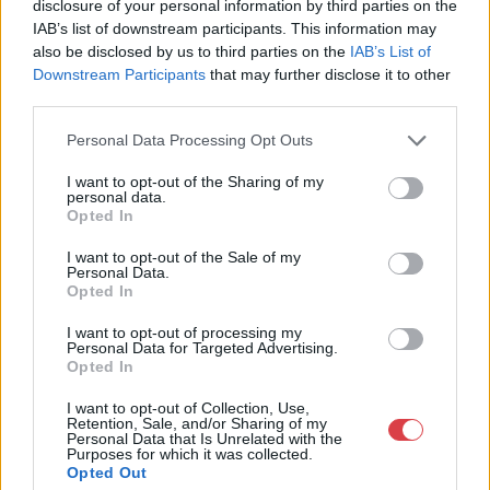
disclosure of your personal information by third parties on the
IAB’s list of downstream participants. This information may
Weboldal:
also be disclosed by us to third parties on the
IAB’s List of
http://www.amordelarte.hu
Downstream Participants
that may further disclose it to other
Bemutatkozás: A cég főtevékenysége minden olyan
third parties.
tevékenység, mely kapcsolatban áll a festmények és műtárgyak
adás-vételével, bizományosi értékesítésével, festmények
Personal Data Processing Opt Outs
értékbecslésével és online aukciók szervezésével és
lebonyolításával. A weboldalon elérhetőek a cég által kínált
I want to opt-out of the Sharing of my
festmények, és egy online aukciós felület is, mely által bárki
personal data.
Opted In
számára lehetőség nyílik egy regisztráció után, hogy részt
vegyen a cég online aukcióin.
I want to opt-out of the Sale of my
Personal Data.
GALÉRIA TOVÁBBI MŰTÁRGYAI
Opted In
I want to opt-out of processing my
Personal Data for Targeted Advertising.
Opted In
I want to opt-out of Collection, Use,
Retention, Sale, and/or Sharing of my
Personal Data that Is Unrelated with the
Purposes for which it was collected.
Opted Out
KAPCSOLÓDÓ MŰTÁRGYAK