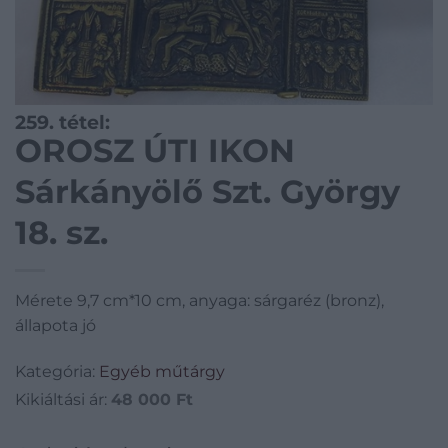
259. tétel:
OROSZ ÚTI IKON
Sárkányölő Szt. György
18. sz.
Mérete 9,7 cm*10 cm, anyaga: sárgaréz (bronz),
állapota jó
Kategória:
Egyéb műtárgy
Kikiáltási ár:
48 000
Ft