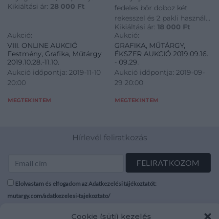
Kikiáltási ár:
28 000
Ft
fedeles bőr doboz két
rekesszel és 2 pakli használt
Kikiáltási ár:
18 000
Ft
mini kártyacsomaggal,
Aukció:
Aukció:
állapota korának megfelelő,
VIII. ONLINE AUKCIÓ
GRAFIKA, MŰTÁRGY,
jelzés: alján benyomott
Festmény, Grafika, Műtárgy
ÉKSZER AUKCIÓ 2019.09.16.
készítői jelzéssel
2019.10.28.-11.10.
- 09.29.
Aukció időpontja: 2019-11-10
Aukció időpontja: 2019-09-
20:00
29 20:00
MEGTEKINTEM
MEGTEKINTEM
Hírlevél feliratkozás
Elolvastam és elfogadom az Adatkezelési tájékoztatót:
mutargy.com/adatkezelesi-tajekoztato/
Cookie (süti) kezelés