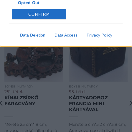
Opted Out
KAPCSOLÓDÓ MŰTÁRGYAK
CONFIRM
Data Deletion
Data Access
Privacy Policy
EGYÉB MŰTÁRGY
EGYÉB MŰTÁRGY
251. tétel:
95. tétel:
KÍNAI ZSÍRKŐ
KÁRTYADOBOZ
FARAGVÁNY
FRANCIA MINI
KÁRTYÁVAL
Mérete 25 cm*18 cm,
Mérete 5 cm*5,2 cm*3,8 cm,
anyaga: zsírkő, állapota jó
Aranynyomással díszített