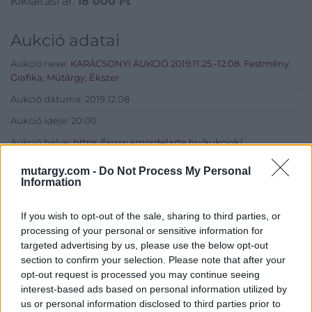
Kikiáltási ár:
18 000
Ft
Aukció adatai
Aukció neve:
KARÁCSONYI AUKCIÓ 2019.11.25.-12.08. Festmény,
Grafika, Műtárgy, Ékszer
Aukció dátuma: 2019.12.08
Aukció ideje: 20:00
Aukció helye:
https://www.amordelarte.hu/aukciok/
Tételszám: 211
mutargy.com -
Do Not Process My Personal
Information
Eladó adatai
If you wish to opt-out of the sale, sharing to third parties, or
processing of your personal or sensitive information for
Eladó:
Amor Del Arte Galéria-
targeted advertising by us, please use the below opt-out
Aukciósház
section to confirm your selection. Please note that after your
Cím: Ráduly Zoltán
opt-out request is processed you may continue seeing
Amor Del Arte Kft.
interest-based ads based on personal information utilized by
Sopron
us or personal information disclosed to third parties prior to
06202391066