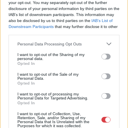
your opt-out. You may separately opt-out of the further
9400
disclosure of your personal information by third parties on the
Telefon: 06202391066
IAB’s list of downstream participants. This information may
also be disclosed by us to third parties on the
IAB’s List of
Weboldal:
Downstream Participants
that may further disclose it to other
http://www.amordelarte.hu
third parties.
Bemutatkozás: A cég főtevékenysége minden olyan
tevékenység, mely kapcsolatban áll a festmények és műtárgyak
Personal Data Processing Opt Outs
adás-vételével, bizományosi értékesítésével, festmények
értékbecslésével és online aukciók szervezésével és
I want to opt-out of the Sharing of my
personal data.
lebonyolításával. A weboldalon elérhetőek a cég által kínált
Opted In
festmények, és egy online aukciós felület is, mely által bárki
számára lehetőség nyílik egy regisztráció után, hogy részt
I want to opt-out of the Sale of my
vegyen a cég online aukcióin.
Personal Data.
Opted In
GALÉRIA TOVÁBBI MŰTÁRGYAI
I want to opt-out of processing my
Personal Data for Targeted Advertising.
Opted In
I want to opt-out of Collection, Use,
Retention, Sale, and/or Sharing of my
Personal Data that Is Unrelated with the
Purposes for which it was collected.