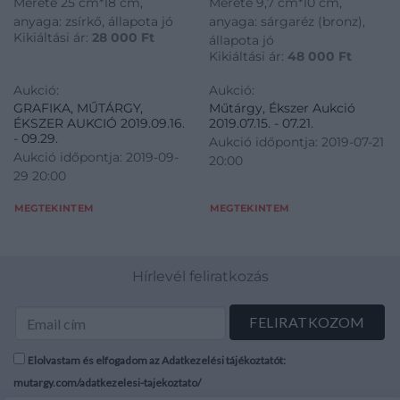
Mérete 25 cm*18 cm,
Mérete 9,7 cm*10 cm,
anyaga: zsírkő, állapota jó
anyaga: sárgaréz (bronz),
Kikiáltási ár:
28 000
Ft
állapota jó
Kikiáltási ár:
48 000
Ft
Aukció:
Aukció:
GRAFIKA, MŰTÁRGY,
Műtárgy, Ékszer Aukció
ÉKSZER AUKCIÓ 2019.09.16.
2019.07.15. - 07.21.
- 09.29.
Aukció időpontja: 2019-07-21
Aukció időpontja: 2019-09-
20:00
29 20:00
MEGTEKINTEM
MEGTEKINTEM
Hírlevél feliratkozás
Elolvastam és elfogadom az Adatkezelési tájékoztatót:
mutargy.com/adatkezelesi-tajekoztato/