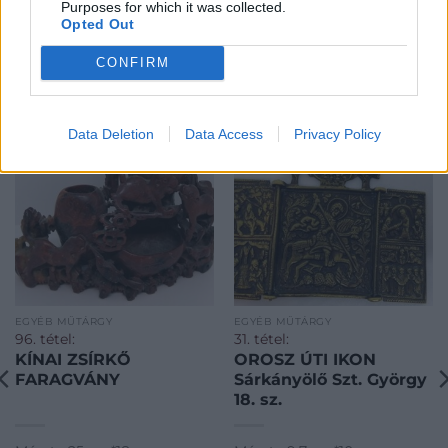
Purposes for which it was collected.
Opted Out
CONFIRM
KAPCSOLÓDÓ MŰTÁRGYAK
Data Deletion
Data Access
Privacy Policy
EGYÉB MŰTÁRGY
EGYÉB MŰTÁRGY
96. tétel:
31. tétel:
KÍNAI ZSÍRKŐ
OROSZ ÚTI IKON
FARAGVÁNY
Sárkányölő Szt. György
18. sz.