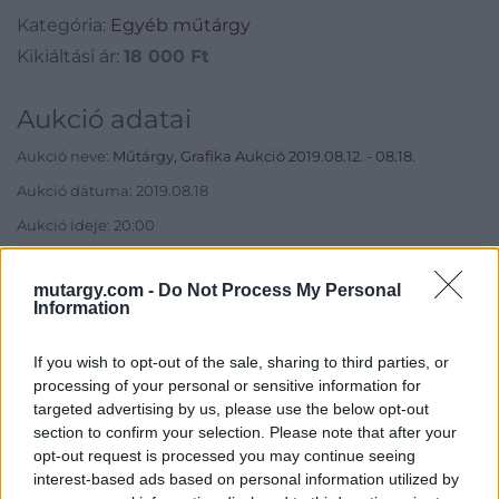
Kategória:
Egyéb műtárgy
Kikiáltási ár:
18 000
Ft
Aukció adatai
Aukció neve:
Műtárgy, Grafika Aukció 2019.08.12. - 08.18.
Aukció dátuma: 2019.08.18
Aukció ideje: 20:00
Aukció helye:
https://www.amordelarte.hu/aukciok/
mutargy.com -
Do Not Process My Personal
Tételszám: 12
Information
Eladó adatai
If you wish to opt-out of the sale, sharing to third parties, or
processing of your personal or sensitive information for
Eladó:
Amor Del Arte Galéria-
targeted advertising by us, please use the below opt-out
Aukciósház
section to confirm your selection. Please note that after your
opt-out request is processed you may continue seeing
Cím: Ráduly Zoltán
interest-based ads based on personal information utilized by
Amor Del Arte Kft.