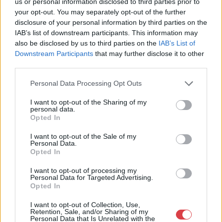
us or personal information disclosed to third parties prior to
Sopron
your opt-out. You may separately opt-out of the further
06202391066
disclosure of your personal information by third parties on the
9400
IAB’s list of downstream participants. This information may
Telefon: 06202391066
also be disclosed by us to third parties on the
IAB’s List of
Weboldal:
Downstream Participants
that may further disclose it to other
http://www.amordelarte.hu
third parties.
Bemutatkozás: A cég főtevékenysége minden olyan
Personal Data Processing Opt Outs
tevékenység, mely kapcsolatban áll a festmények és műtárgyak
adás-vételével, bizományosi értékesítésével, festmények
I want to opt-out of the Sharing of my
értékbecslésével és online aukciók szervezésével és
personal data.
Opted In
lebonyolításával. A weboldalon elérhetőek a cég által kínált
festmények, és egy online aukciós felület is, mely által bárki
I want to opt-out of the Sale of my
számára lehetőség nyílik egy regisztráció után, hogy részt
Personal Data.
vegyen a cég online aukcióin.
Opted In
I want to opt-out of processing my
GALÉRIA TOVÁBBI MŰTÁRGYAI
Personal Data for Targeted Advertising.
Opted In
I want to opt-out of Collection, Use,
Retention, Sale, and/or Sharing of my
Personal Data that Is Unrelated with the