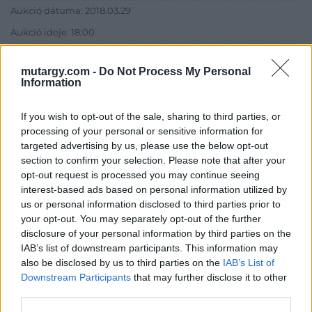
Aukció dátuma: 2018.03.29
Aukció ideje: 18:00
Aukció helye: Bálna Budapest 1093 Fővám tér 11-12. -1 színt H01-
es üzlet
mutargy.com -
Do Not Process My Personal
Information
Tételszám: 5
If you wish to opt-out of the sale, sharing to third parties, or
Eladó adatai
processing of your personal or sensitive information for
targeted advertising by us, please use the below opt-out
Eladó:
Boda Gallery of Art
section to confirm your selection. Please note that after your
opt-out request is processed you may continue seeing
Cím: Boda Péter
interest-based ads based on personal information utilized by
Boda Galéria és Aukciósház
us or personal information disclosed to third parties prior to
Budapest
your opt-out. You may separately opt-out of the further
1111.Budapest Bartók Béla út 34
disclosure of your personal information by third parties on the
1111
IAB’s list of downstream participants. This information may
Telefon: (06-20) 519-08-91 ; (06-1)
also be disclosed by us to third parties on the
IAB’s List of
784-5852
Downstream Participants
that may further disclose it to other
Weboldal:
third parties.
http://www.bodaofart.com