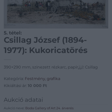
5. tétel:
Csillag József (1894-
1977): Kukoricatörés
390×290 mm, szinezett rézkarc, papír,j,j,l: Csillag
Kategória:
Festmény, grafika
Kikiáltási ár:
10 000
Ft
Aukció adatai
Aukció neve:
Boda Gallery of Art 24. árverés