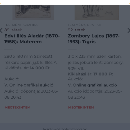
FESTMÉNY, GRAFIKA
FESTMÉNY, GRAFIKA
89. tétel:
92. tétel:
Edvi Illés Aladár (1870-
Zombory Lajos (1867-
1958): Műterem
1933): Tigris
280 x 190 mm Színezett
310 x 235 mm Szén karton,
rézkarc papír, j.j.l: E. Illés A.
jelzés jobbra lent: Zombory.
Kikiáltási ár:
14 000
Ft
909. VII.
Kikiáltási ár:
17 000
Ft
Aukció:
Aukció:
V. Online grafikai aukció
V. Online grafikai aukció
Aukció időpontja: 2023-05-
Aukció időpontja: 2023-05-
08 20:43
08 20:43
MEGTEKINTEM
MEGTEKINTEM
Hírlevél feliratkozás