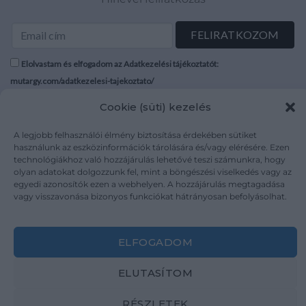
Elolvastam és elfogadom az Adatkezelési tájékoztatót:
mutargy.com/adatkezelesi-tajekoztato/
Cookie (süti) kezelés
Rólunk
Áraink
Médiaajánlat
ÁSZF
A legjobb felhasználói élmény biztosítása érdekében sütiket
használunk az eszközinformációk tárolására és/vagy elérésére. Ezen
Karrier
Adatvédelem
technológiákhoz való hozzájárulás lehetővé teszi számunkra, hogy
Kapcsolat
Impresszum
olyan adatokat dolgozzunk fel, mint a böngészési viselkedés vagy az
egyedi azonosítók ezen a webhelyen. A hozzájárulás megtagadása
vagy visszavonása bizonyos funkciókat hátrányosan befolyásolhat.
Kövesse a műtárgy.com-ot
ELFOGADOM
ELUTASÍTOM
Weboldal és Webshop készítés:
Ferenczi Sándor
RÉSZLETEK