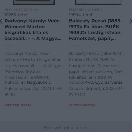
FESTMÉNY, GRAFIKA
FESTMÉNY, GRAFIKA
10285. tétel:
10594. tétel:
Radványi Károly: Veér-
Balázsfy Rezső (1885-
Wenczel Márton
1973): Ex libirs BUÉK
kisgrafikái. Irta és
1938,Dr Lustig István.
összeáll.: – -. A Magyar
Fametszet, papír,
Exlibrisgyűjtők és
jelzett a dúcon, 12×9
Grafikabarátok
cm
Radványi Károly: Veér-
Balázsfy Rezső (1885-1973):
Egyesülete XV.
Wenczel Márton kisgrafikái.
Ex libirs BUÉK 1938,Dr
kiadványa. Nagyvárad,
Irta és összeáll.: - -. A Magyar
Lustig István. Fametszet,
1942, MEGE,(Kálvin-
Exlibrisgyűjtők és
papír, jelzett a dúcon, 12×9
ny.),1 (felragasztott
Kikiáltási ár:
6 000
Ft
Kikiáltási ár:
1 000
Ft
Grafikabarátok Egyesülete
cm<a
fénykép) t.+4 p.+10
Aukció:
41. Nagyaukció
Aukció:
440. Gyorsárverés
egoriak~Festmenyek-
XV. kiadványa. Nagyvárad,
href="https://www.darabanth.
(kétoldalas táblák,
Aukció időpontja: 2023-11-04
Aukció időpontja: 2023-04-
1942, MEGE,(Kálvin-ny.),1
es-grafikak/Ex-libris-es-
táblánként 2 ex libr
18:00
27 19:00
(felragasztott fénykép) t.+4
kisgrafika~500003/Balazsfy-
p.+10 (kétoldalas táblák,
Rezso-1885-1
MEGTEKINTEM
MEGTEKINTEM
táblánként 2 ex libr
Hírlevél feliratkozás