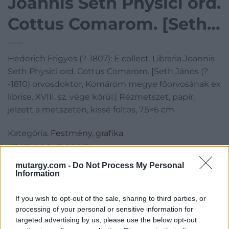
Joannis Seth Physici ord.
Cottus Comarom. [Seth
János (?-1810)
Hederich Frigyes (?-1807): E collect. Libraria Joannis
orvosdoktor, Komárom
Seth Physici ord. Cottus Comarom. [Seth János (?
megye főorvosának ex
-1810) orvosdoktor, Komárom megye főorvosának ex
librise. XVIII. sz. vége körül.] Rézmetszet, papír,
librise. XVIII. sz. vége
jelzett a metszeten, kissé foltos, 7,5×6 cm
körül.] Rézmetszet,
Kategória:
Festmény, grafika
papír, jelzett a
Kikiáltási ár:
7 000
Ft
metszeten, kissé foltos,
mutargy.com -
Do Not Process My Personal
Information
Aukció adatai
7,5×6 cm
Aukció neve:
44. Nagyaukció
If you wish to opt-out of the sale, sharing to third parties, or
processing of your personal or sensitive information for
Aukció dátuma: 2025.05.10
targeted advertising by us, please use the below opt-out
Aukció ideje: 18:00