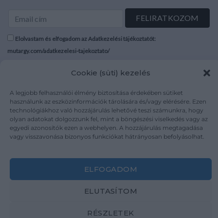
Elolvastam és elfogadom az Adatkezelési tájékoztatót:
mutargy.com/adatkezelesi-tajekoztato/
Cookie (süti) kezelés
Rólunk
Áraink
Médiaajánlat
ÁSZF
A legjobb felhasználói élmény biztosítása érdekében sütiket
Karrier
Adatvédelem
használunk az eszközinformációk tárolására és/vagy elérésére. Ezen
technológiákhoz való hozzájárulás lehetővé teszi számunkra, hogy
Kapcsolat
Impresszum
olyan adatokat dolgozzunk fel, mint a böngészési viselkedés vagy az
egyedi azonosítók ezen a webhelyen. A hozzájárulás megtagadása
vagy visszavonása bizonyos funkciókat hátrányosan befolyásolhat.
Kövesse a műtárgy.com-ot
ELFOGADOM
ELUTASÍTOM
Weboldal és Webshop készítés:
Ferenczi Sándor
RÉSZLETEK
Copyright 2026 ©
Mutargy.com