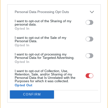
third parties.
Weboldal:
http://www.bodaofart.com
Personal Data Processing Opt Outs
Bemutatkozás: Galériánk 2012-ben kezdett el foglalkozni
I want to opt-out of the Sharing of my
árverések rendezésével, festményeket, művészeti tárgyakat,
personal data.
Opted In
kínálunk és keresünk.
I want to opt-out of the Sale of my
GALÉRIA TOVÁBBI MŰTÁRGYAI
Personal Data.
Opted In
I want to opt-out of processing my
Personal Data for Targeted Advertising.
Opted In
I want to opt-out of Collection, Use,
Retention, Sale, and/or Sharing of my
Personal Data that Is Unrelated with the
Purposes for which it was collected.
KAPCSOLÓDÓ MŰTÁRGYAK
Opted Out
CONFIRM