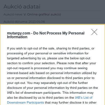
Aukció adatai
Aukció neve:
V. Online grafikai aukció
Aukció dátuma: 2023.05.08
Aukció ideje: 20:00
mutargy.com -
Do Not Process My Personal
Aukció helye:
http://www.bodaofart.com
Information
Tételszám: 80
If you wish to opt-out of the sale, sharing to third parties, or
processing of your personal or sensitive information for
Eladó adatai
targeted advertising by us, please use the below opt-out
section to confirm your selection. Please note that after your
Eladó:
Boda Gallery of Art
opt-out request is processed you may continue seeing
interest-based ads based on personal information utilized by
Cím: Boda Péter
us or personal information disclosed to third parties prior to
Boda Galéria és Aukciósház
your opt-out. You may separately opt-out of the further
Budapest
disclosure of your personal information by third parties on the
1111.Budapest Bartók Béla út 34
1111
IAB’s list of downstream participants. This information may
also be disclosed by us to third parties on the
IAB’s List of
Telefon: (06-20) 519-08-91 ; (06-1)
Downstream Participants
that may further disclose it to other
784-5852