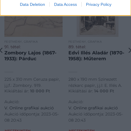
Data Deletion
Data Access
Privacy Policy
FESTMÉNY, GRAFIKA
FESTMÉNY, GRAFIKA
91. tétel:
89. tétel:
Zombory Lajos (1867-
Edvi Illés Aladár (1870-
1933): Párduc
1958): Műterem
225 x 310 mm Ceruza papír,
280 x 190 mm Színezett
j,j,f.: Zombory. 919.
rézkarc papír, j.j.l: E. Illés A.
Kikiáltási ár:
10 000
Ft
Kikiáltási ár:
14 000
Ft
Aukció:
Aukció:
V. Online grafikai aukció
V. Online grafikai aukció
Aukció időpontja: 2023-05-
Aukció időpontja: 2023-05-
08 20:43
08 20:43
MEGTEKINTEM
MEGTEKINTEM