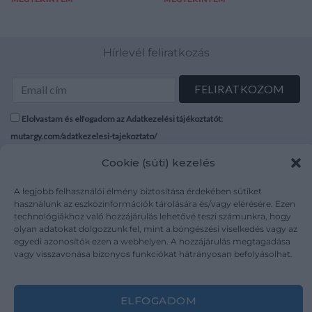
Hírlevél feliratkozás
Elolvastam és elfogadom az Adatkezelési tájékoztatót:
mutargy.com/adatkezelesi-tajekoztato/
Cookie (süti) kezelés
Rólunk
Áraink
Médiaajánlat
ÁSZF
A legjobb felhasználói élmény biztosítása érdekében sütiket
használunk az eszközinformációk tárolására és/vagy elérésére. Ezen
Karrier
Adatvédelem
technológiákhoz való hozzájárulás lehetővé teszi számunkra, hogy
Kapcsolat
Impresszum
olyan adatokat dolgozzunk fel, mint a böngészési viselkedés vagy az
egyedi azonosítók ezen a webhelyen. A hozzájárulás megtagadása
vagy visszavonása bizonyos funkciókat hátrányosan befolyásolhat.
Kövesse a műtárgy.com-ot
ELFOGADOM