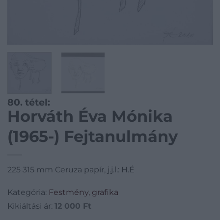
80. tétel:
Horváth Éva Mónika
(1965-) Fejtanulmány
225 315 mm Ceruza papír, j.j.l.: H.É
Kategória:
Festmény, grafika
Kikiáltási ár:
12 000
Ft