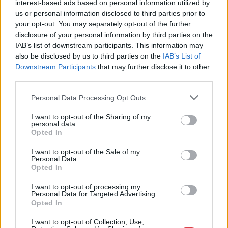
Eladó adatai
interest-based ads based on personal information utilized by
us or personal information disclosed to third parties prior to
Eladó:
Műgyűjtők Háza Kft.
your opt-out. You may separately opt-out of the further
disclosure of your personal information by third parties on the
Cím: Dudás Attila
IAB’s list of downstream participants. This information may
Műgyűjtők Háza kft.
Budapest
also be disclosed by us to third parties on the
IAB’s List of
1023.Bp. Zsigmond tér 11.
Downstream Participants
that may further disclose it to other
1023
third parties.
Telefon: 18008123
Personal Data Processing Opt Outs
Weboldal:
I want to opt-out of the Sharing of my
http://www.mugyujtokhaza.hu
personal data.
Opted In
Bemutatkozás: 2013 nyarán nyitottuk meg Galériánkat
Budapesten, a II. kerületben. Célunk, hogy az eladók optimális
I want to opt-out of the Sale of my
áron, gyorsan találjanak vevőt műtárgyaikra, az eladók pedig
Personal Data.
rendszeresen tudják gazdagítani gyűjteményüket változatos
Opted In
kínálatunkból. Ezért is rendezünk minden második héten,
szerda esténként online árverést! Kedd-től péntek-ig 11.00-este
I want to opt-out of processing my
Personal Data for Targeted Advertising.
18.00 óráig várjuk szeretettel az érdeklődőket.
Opted In
GALÉRIA TOVÁBBI MŰTÁRGYAI
I want to opt-out of Collection, Use,