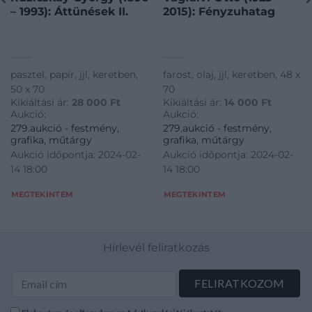
– 1993): Áttünések II.
2015): Fényzuhatag
pasztel, papír, jjl, keretben,
farost, olaj, jjl, keretben, 48 x
50 x 70
70
Kikiáltási ár:
28 000
Ft
Kikiáltási ár:
14 000
Ft
Aukció:
Aukció:
279.aukció - festmény,
279.aukció - festmény,
grafika, műtárgy
grafika, műtárgy
Aukció időpontja: 2024-02-
Aukció időpontja: 2024-02-
14 18:00
14 18:00
MEGTEKINTEM
MEGTEKINTEM
Hírlevél feliratkozás