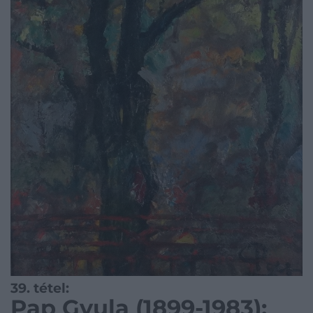
39. tétel:
Pap Gyula (1899-1983):