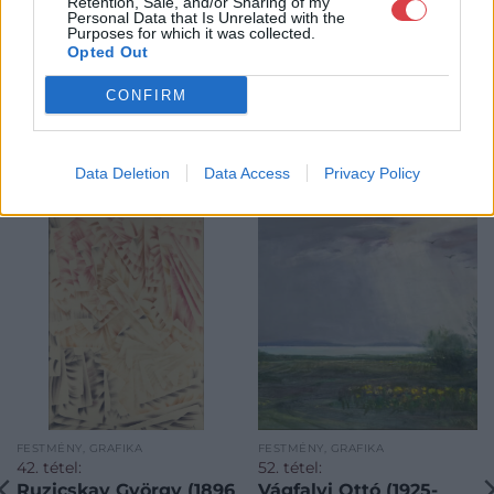
Retention, Sale, and/or Sharing of my
Personal Data that Is Unrelated with the
Purposes for which it was collected.
Opted Out
CONFIRM
Data Deletion
Data Access
Privacy Policy
KAPCSOLÓDÓ MŰTÁRGYAK
FESTMÉNY, GRAFIKA
FESTMÉNY, GRAFIKA
42. tétel:
52. tétel:
Ruzicskay György (1896
Vágfalvi Ottó (1925-