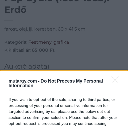
Erdő
farost, olaj, jjl, keretben, 60 x 41,5 cm
Kategória:
Festmény, grafika
Kikiáltási ár:
65 000
Ft
Aukció adatai
Aukció neve:
253. aukció - festmény, grafika, műtárgy
mutargy.com -
Do Not Process My Personal
Aukció dátuma: 2023.02.08
Information
Aukció ideje: 18:00
If you wish to opt-out of the sale, sharing to third parties, or
Aukció helye: II. Zsigmond tér 8.
processing of your personal or sensitive information for
Tételszám: 39
targeted advertising by us, please use the below opt-out
section to confirm your selection. Please note that after your
opt-out request is processed you may continue seeing