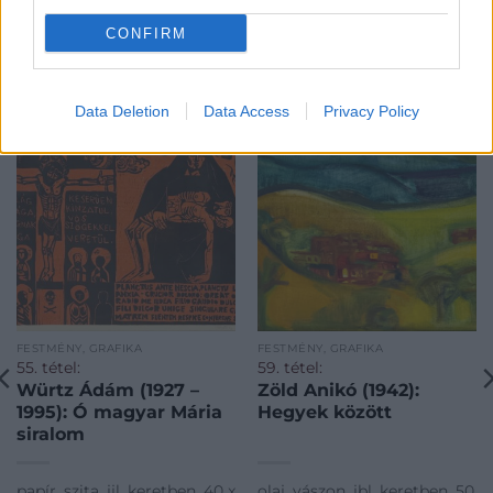
CONFIRM
KAPCSOLÓDÓ MŰTÁRGYAK
Data Deletion
Data Access
Privacy Policy
FESTMÉNY, GRAFIKA
FESTMÉNY, GRAFIKA
55. tétel:
59. tétel:
Würtz Ádám (1927 –
Zöld Anikó (1942):
1995): Ó magyar Mária
Hegyek között
siralom
papír, szita, jjl, keretben, 40 x
olaj, vászon, jbl, keretben, 50