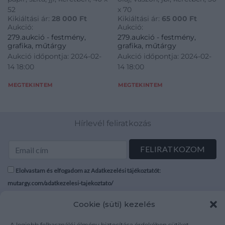
52
x 70
Kikiáltási ár:
28 000
Ft
Kikiáltási ár:
65 000
Ft
Aukció:
Aukció:
279.aukció - festmény,
279.aukció - festmény,
grafika, műtárgy
grafika, műtárgy
Aukció időpontja: 2024-02-
Aukció időpontja: 2024-02-
14 18:00
14 18:00
MEGTEKINTEM
MEGTEKINTEM
Hírlevél feliratkozás
Elolvastam és elfogadom az Adatkezelési tájékoztatót:
mutargy.com/adatkezelesi-tajekoztato/
Cookie (süti) kezelés
Rólunk
Áraink
Médiaajánlat
ÁSZF
A legjobb felhasználói élmény biztosítása érdekében sütiket