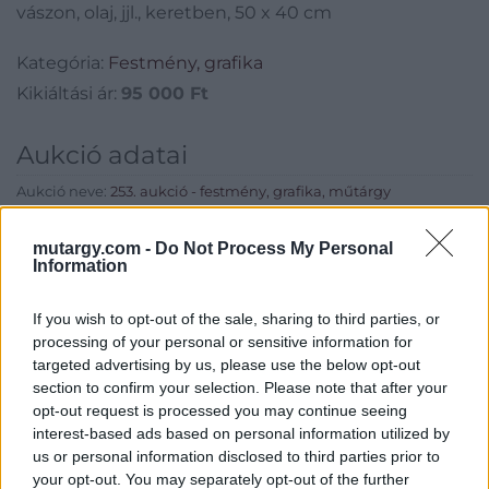
vászon, olaj, jjl., keretben, 50 x 40 cm
Kategória:
Festmény, grafika
Kikiáltási ár:
95 000
Ft
Aukció adatai
Aukció neve:
253. aukció - festmény, grafika, műtárgy
Aukció dátuma: 2023.02.08
mutargy.com -
Do Not Process My Personal
Aukció ideje: 18:00
Information
Aukció helye: II. Zsigmond tér 8.
If you wish to opt-out of the sale, sharing to third parties, or
Tételszám: 42
processing of your personal or sensitive information for
targeted advertising by us, please use the below opt-out
section to confirm your selection. Please note that after your
Eladó adatai
opt-out request is processed you may continue seeing
Eladó:
Műgyűjtők Háza Kft.
interest-based ads based on personal information utilized by
us or personal information disclosed to third parties prior to
Cím: Dudás Attila
your opt-out. You may separately opt-out of the further
Műgyűjtők Háza kft.