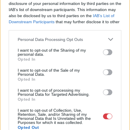
disclosure of your personal information by third parties on the
Budapest
IAB’s list of downstream participants. This information may
1023.Bp. Zsigmond tér 11.
also be disclosed by us to third parties on the
IAB’s List of
1023
Downstream Participants
that may further disclose it to other
Telefon: 18008123
third parties.
Weboldal:
Personal Data Processing Opt Outs
http://www.mugyujtokhaza.hu
Bemutatkozás: 2013 nyarán nyitottuk meg Galériánkat
I want to opt-out of the Sharing of my
personal data.
Budapesten, a II. kerületben. Célunk, hogy az eladók optimális
Opted In
áron, gyorsan találjanak vevőt műtárgyaikra, az eladók pedig
rendszeresen tudják gazdagítani gyűjteményüket változatos
I want to opt-out of the Sale of my
kínálatunkból. Ezért is rendezünk minden második héten,
Personal Data.
szerda esténként online árverést! Kedd-től péntek-ig 11.00-este
Opted In
18.00 óráig várjuk szeretettel az érdeklődőket.
I want to opt-out of processing my
Personal Data for Targeted Advertising.
GALÉRIA TOVÁBBI MŰTÁRGYAI
Opted In
I want to opt-out of Collection, Use,
Retention, Sale, and/or Sharing of my
Personal Data that Is Unrelated with the
Purposes for which it was collected.
Opted Out