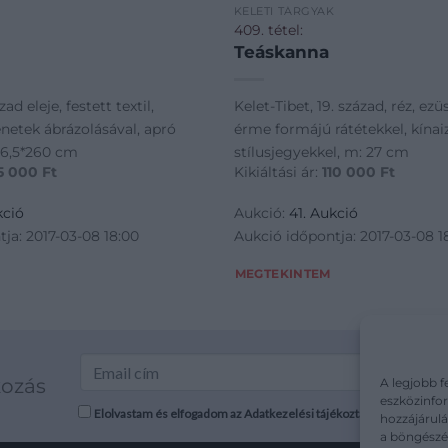
K
KELETI TÁRGYAK
409. tétel:
Teáskanna
ad eleje, festett textil,
Kelet-Tibet, 19. század, réz, ezü
lenetek ábrázolásával, apró
érme formájú rátétekkel, kínai
26,5*260 cm
stílusjegyekkel, m: 27 cm
5 000
Ft
Kikiáltási ár:
110 000
Ft
kció
Aukció:
41. Aukció
ja: 2017-03-08 18:00
Aukció időpontja: 2017-03-08 1
MEGTEKINTEM
kozás
A legjobb f
eszközinfor
Elolvastam és elfogadom az Adatkezelési tájékoztatót: mutargy.co
hozzájárulá
a böngészés