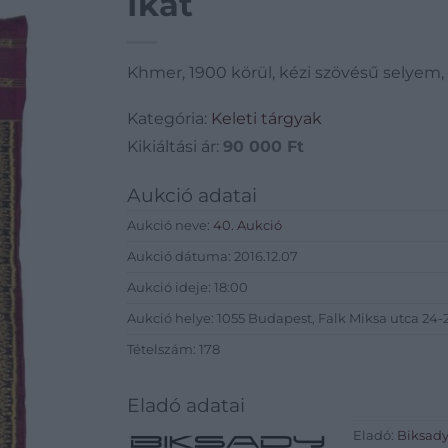
Ikat
Khmer, 1900 körül, kézi szövésű selyem
Kategória:
Keleti tárgyak
Kikiáltási ár:
90 000
Ft
Aukció adatai
Aukció neve:
40. Aukció
Aukció dátuma: 2016.12.07
Aukció ideje: 18:00
Aukció helye: 1055 Budapest, Falk Miksa utca 24-2
Tételszám: 178
Eladó adatai
Eladó:
Biksady