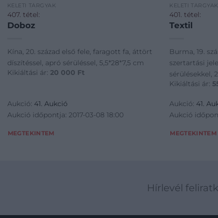
KELETI TÁRGYAK
KELETI TÁRGYA
407. tétel:
401. tétel:
Doboz
Textil
Kína, 20. század első fele, faragott fa, áttört
Burma, 19. száz
díszítéssel, apró sérüléssel, 5,5*28*7,5 cm
szertartási je
Kikiáltási ár:
20 000
Ft
sérülésekkel, 
Kikiáltási ár:
5
Aukció:
41. Aukció
Aukció:
41. Au
Aukció időpontja: 2017-03-08 18:00
Aukció időpont
MEGTEKINTEM
MEGTEKINTEM
Hírlevél felirat