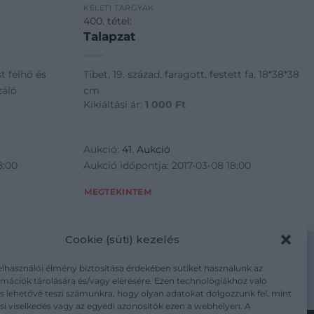
KELETI TÁRGYAK
400. tétel:
Talapzat
st felhő és
Tibet, 19. század, faragott, festett fa, 18*38*38
záló
cm
Kikiáltási ár:
1 000
Ft
Aukció:
41. Aukció
8:00
Aukció időpontja: 2017-03-08 18:00
MEGTEKINTEM
Cookie (süti) kezelés
elhasználói élmény biztosítása érdekében sütiket használunk az
mációk tárolására és/vagy elérésére. Ezen technológiákhoz való
m/adatkezelesi-tajekoztato/
s lehetővé teszi számunkra, hogy olyan adatokat dolgozzunk fel, mint
i viselkedés vagy az egyedi azonosítók ezen a webhelyen. A