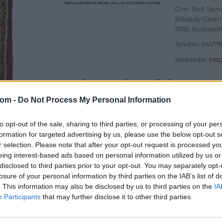
Cím: Törő Tam
Biksady Galéria
1055, Budapest
Telefon: 061/7
Weboldal:
htt
GALÉRIA TOVÁBBI MŰTÁRGYAI
com -
Do Not Process My Personal Information
to opt-out of the sale, sharing to third parties, or processing of your per
formation for targeted advertising by us, please use the below opt-out s
r selection. Please note that after your opt-out request is processed y
eing interest-based ads based on personal information utilized by us or
disclosed to third parties prior to your opt-out. You may separately opt-
losure of your personal information by third parties on the IAB’s list of
. This information may also be disclosed by us to third parties on the
IA
Participants
that may further disclose it to other third parties.