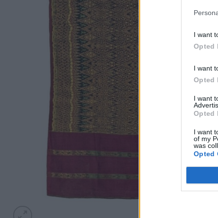
Persona
I want t
Opted 
I want t
Opted 
I want 
Advertis
Opted 
I want t
of my P
was col
Opted 