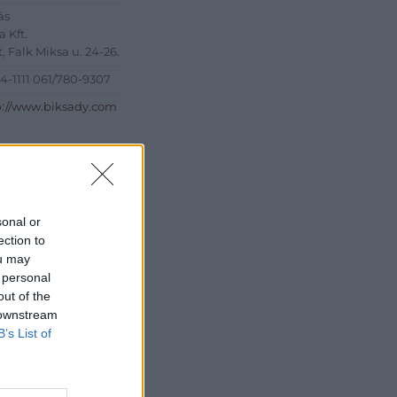
ás
 Kft.
, Falk Miksa u. 24-26.
84-1111 061/780-9307
p://www.biksady.com
sonal or
ection to
ou may
 personal
out of the
 downstream
B’s List of