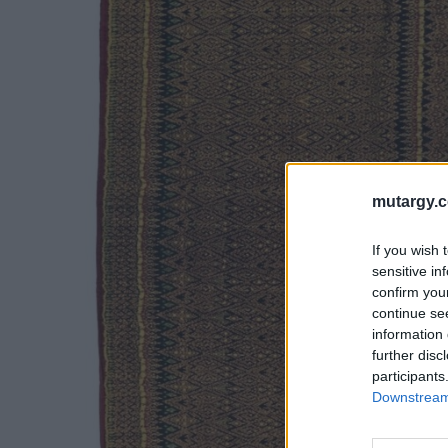
mutargy.
If you wish 
sensitive in
confirm you
continue se
information 
further disc
participants
Downstream 