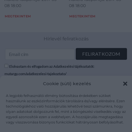
08 18:00
08 18:00
MEGTEKINTEM
MEGTEKINTEM
Hírlevél feliratkozás
Elolvastam és elfogadom az Adatkezelési tájékoztatót:
mutargy.com/adatkezelesi-tajekoztato/
Cookie (süti) kezelés
Rólunk
Áraink
Médiaajánlat
A legjobb felhasználói élmény biztosítása érdekében sütiket
ÁSZF
használunk az eszközinformációk tárolására és/vagy elérésére. Ezen
Karrier
Adatvédelem
technológiákhoz való hozzájárulás lehetővé teszi számunkra, hogy
Kapcsolat
Impresszum
olyan adatokat dolgozzunk fel, mint a böngészési viselkedés vagy az
egyedi azonosítók ezen a webhelyen. A hozzájárulás megtagadása
vagy visszavonása bizonyos funkciókat hátrányosan befolyásolhat.
Kövesse a műtárgy.com-ot