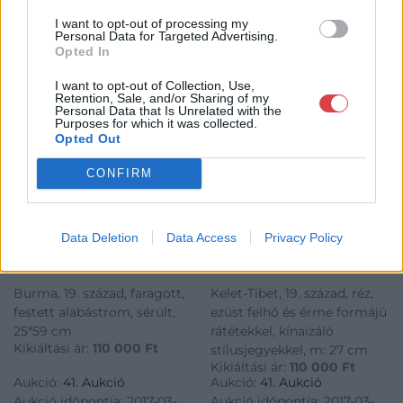
I want to opt-out of processing my
Personal Data for Targeted Advertising.
Opted In
I want to opt-out of Collection, Use,
Retention, Sale, and/or Sharing of my
Personal Data that Is Unrelated with the
Purposes for which it was collected.
Opted Out
CONFIRM
KELETI TÁRGYAK
KELETI TÁRGYAK
406. tétel:
409. tétel:
Data Deletion
Data Access
Privacy Policy
Fekvő Buddha
Teáskanna
Burma, 19. század, faragott,
Kelet-Tibet, 19. század, réz,
festett alabástrom, sérült,
ezüst felhő és érme formájú
25*59 cm
rátétekkel, kínaizáló
Kikiáltási ár:
110 000
Ft
stílusjegyekkel, m: 27 cm
Kikiáltási ár:
110 000
Ft
Aukció:
41. Aukció
Aukció:
41. Aukció
Aukció időpontja: 2017-03-
Aukció időpontja: 2017-03-