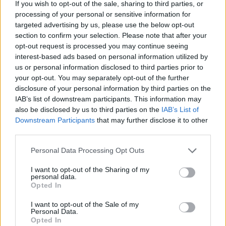
If you wish to opt-out of the sale, sharing to third parties, or
Eladó:
Biksady Galéria
processing of your personal or sensitive information for
targeted advertising by us, please use the below opt-out
Cím: Törő Tamás
section to confirm your selection. Please note that after your
Biksady Galéria Kft.
opt-out request is processed you may continue seeing
1055, Budapest, Falk Miksa u.
interest-based ads based on personal information utilized by
24-26.
us or personal information disclosed to third parties prior to
Telefon: 061/784-1111 061/780-
your opt-out. You may separately opt-out of the further
9307
disclosure of your personal information by third parties on the
Weboldal:
IAB’s list of downstream participants. This information may
http://www.biksady.com
also be disclosed by us to third parties on the
IAB’s List of
Downstream Participants
that may further disclose it to other
third parties.
GALÉRIA TOVÁBBI MŰTÁRGYAI
Personal Data Processing Opt Outs
I want to opt-out of the Sharing of my
personal data.
Opted In
I want to opt-out of the Sale of my
Personal Data.
Opted In
KAPCSOLÓDÓ MŰTÁRGYAK