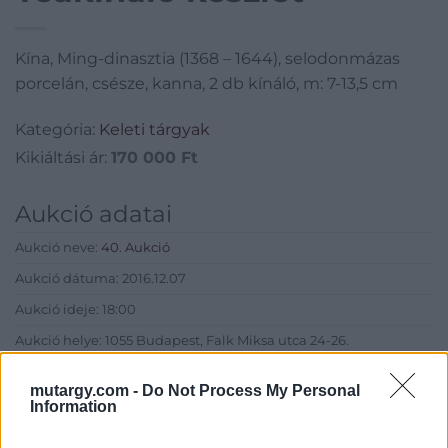
Kína, Ming-dinasztia (1368 – 1644), selodonmázas
porcelán, csésze, kanna, 2 db kínáló, m: 7-13,5 cm
Kategória:
Keleti tárgyak
Kikiáltási ár:
170 000
Ft
Aukció adatai
Aukció neve:
40. Aukció
Aukció dátuma: 2016.12.07
Aukció ideje: 18:00
Aukció helye: 1055 Budapest, Falk Miksa utca 24-26.
Tételszám: 174
mutargy.com -
Do Not Process My Personal
Information
Eladó adatai