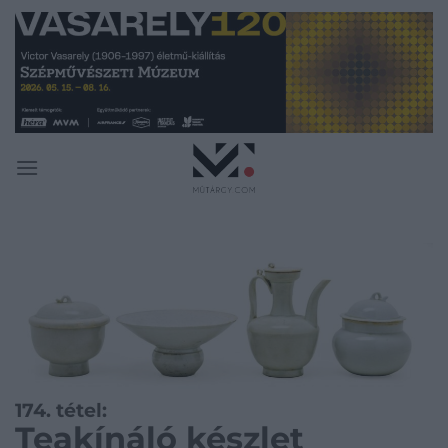
Skip
to
content
174. tétel:
Teakínáló készlet