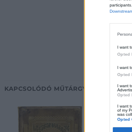
participants
Downstream 
Persona
I want t
Opted 
I want t
Opted 
I want 
KAPCSOLÓDÓ MŰTÁRGYAK
Advertis
Opted 
I want t
of my P
was col
Opted 