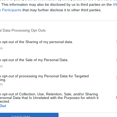
1055, Budapest
. This information may also be disclosed by us to third parties on the
IA
Participants
that may further disclose it to other third parties.
Telefon: 061/7
Weboldal:
htt
l Data Processing Opt Outs
GALÉRIA TOVÁBBI MŰTÁRGYAI
o opt-out of the Sharing of my personal data.
In
o opt-out of the Sale of my Personal Data.
In
to opt-out of processing my Personal Data for Targeted
ing.
In
o opt-out of Collection, Use, Retention, Sale, and/or Sharing
ersonal Data that Is Unrelated with the Purposes for which it
lected.
Out