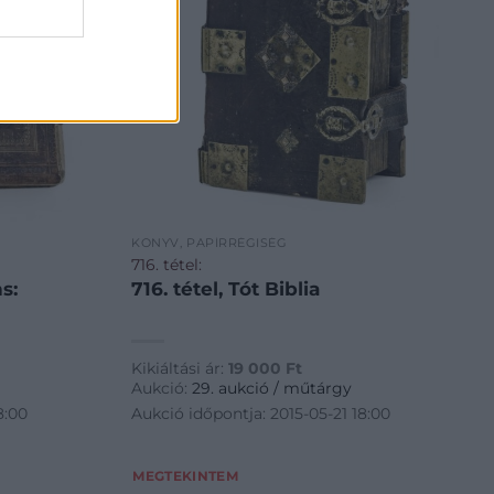
KÖNYV, PAPÍRRÉGISÉG
716. tétel:
s:
716. tétel, Tót Biblia
Kikiáltási ár:
19 000
Ft
Aukció:
29. aukció / műtárgy
8:00
Aukció időpontja: 2015-05-21 18:00
MEGTEKINTEM