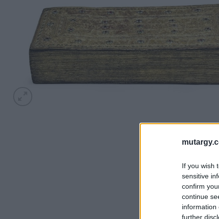
mutargy.
If you wish 
sensitive in
confirm you
continue se
information 
further disc