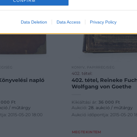
CONFIRM
Data Deletion
Data Access
Privacy Policy
ÉGISÉG
KÖNYV, PAPÍRRÉGISÉG
402. tétel:
 Könyvelési napló
402. tétel, Reineke Fuch
Wolfgang von Goethe
1 000
Ft
Kikiáltási ár:
36 000
Ft
kció / műtárgy
Aukció:
28. aukció / műtárgy
ja: 2015-05-20 18:00
Aukció időpontja: 2015-05-20 1
MEGTEKINTEM