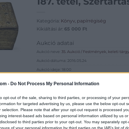
187. tétel, Szertart
Kategória:
Könyv, papírrégiség
Kikiáltási ár:
65 000
Ft
Aukció adatai
Aukció neve:
35. Aukció / Festmények, keleti tárg
Aukció dátuma: 2016.05.24
Aukció ideje: 18:00
Aukció helye: Biksady Galéria
com -
Do Not Process My Personal Information
Tételszám: 187
to opt-out of the sale, sharing to third parties, or processing of your per
Eladó adatai
formation for targeted advertising by us, please use the below opt-out s
r selection. Please note that after your opt-out request is processed y
Eladó:
Biksady
eing interest-based ads based on personal information utilized by us or
Cím: Törő Tam
disclosed to third parties prior to your opt-out. You may separately opt-
Biksady Galéria
losure of your personal information by third parties on the IAB’s list of