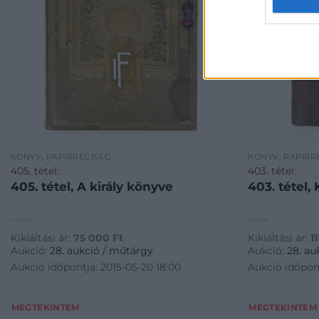
KÖNYV, PAPÍRRÉGISÉG
KÖNYV, PAPÍRR
405. tétel:
403. tétel:
405. tétel, A király könyve
403. tétel,
Kikiáltási ár:
75 000
Ft
Kikiáltási ár:
1
Aukció:
28. aukció / műtárgy
Aukció:
28. au
Aukció időpontja: 2015-05-20 18:00
Aukció időpont
MEGTEKINTEM
MEGTEKINTEM