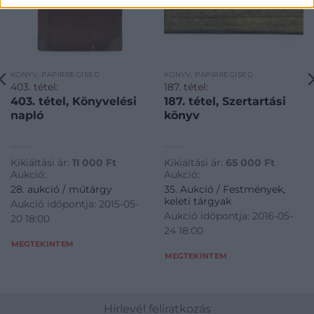
KÖNYV, PAPÍRRÉGISÉG
KÖNYV, PAPÍRRÉGISÉG
403. tétel:
187. tétel:
403. tétel, Könyvelési
187. tétel, Szertartási
napló
könyv
Kikiáltási ár:
11 000
Ft
Kikiáltási ár:
65 000
Ft
Aukció:
Aukció:
35. Aukció / Festmények,
28. aukció / műtárgy
keleti tárgyak
Aukció időpontja: 2015-05-
Aukció időpontja: 2016-05-
20 18:00
24 18:00
MEGTEKINTEM
MEGTEKINTEM
Hírlevél feliratkozás