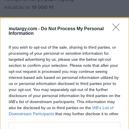
Kikiáltási ár:
19 000
Ft
Aukció adatai
mutargy.com -
Do Not Process My Personal
Information
Aukció neve:
29. aukció / műtárgy
Aukció dátuma: 2015.05.21
If you wish to opt-out of the sale, sharing to third parties, or
Aukció ideje: 18:00
processing of your personal or sensitive information for
targeted advertising by us, please use the below opt-out
Aukció helye: Budapest, Biksady Galéria
section to confirm your selection. Please note that after your
Tételszám: 716
opt-out request is processed you may continue seeing
interest-based ads based on personal information utilized by
us or personal information disclosed to third parties prior to
Eladó adatai
your opt-out. You may separately opt-out of the further
disclosure of your personal information by third parties on the
Eladó:
Biksady Galéria
IAB’s list of downstream participants. This information may
Cím: Törő Tamás
also be disclosed by us to third parties on the
IAB’s List of
Biksady Galéria Kft.
Downstream Participants
that may further disclose it to other
1055, Budapest, Falk Miksa u.
third parties.
24-26.