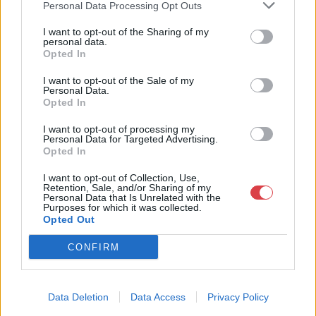
Personal Data Processing Opt Outs
Telefon: 061/784-1111 061/780-
9307
I want to opt-out of the Sharing of my
personal data.
Weboldal:
Opted In
http://www.biksady.com
I want to opt-out of the Sale of my
Personal Data.
GALÉRIA TOVÁBBI MŰTÁRGYAI
Opted In
I want to opt-out of processing my
Personal Data for Targeted Advertising.
Opted In
I want to opt-out of Collection, Use,
Retention, Sale, and/or Sharing of my
Personal Data that Is Unrelated with the
Purposes for which it was collected.
KAPCSOLÓDÓ MŰTÁRGYAK
Opted Out
CONFIRM
Data Deletion
Data Access
Privacy Policy