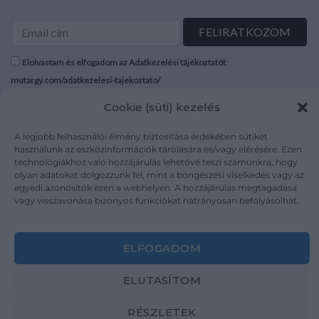
Elolvastam és elfogadom az Adatkezelési tájékoztatót:
mutargy.com/adatkezelesi-tajekoztato/
Cookie (süti) kezelés
Rólunk
Áraink
Médiaajánlat
ÁSZF
A legjobb felhasználói élmény biztosítása érdekében sütiket
használunk az eszközinformációk tárolására és/vagy elérésére. Ezen
Karrier
Adatvédelem
technológiákhoz való hozzájárulás lehetővé teszi számunkra, hogy
Kapcsolat
Impresszum
olyan adatokat dolgozzunk fel, mint a böngészési viselkedés vagy az
egyedi azonosítók ezen a webhelyen. A hozzájárulás megtagadása
vagy visszavonása bizonyos funkciókat hátrányosan befolyásolhat.
Kövesse a műtárgy.com-ot
ELFOGADOM
ELUTASÍTOM
Weboldal és Webshop készítés:
Ferenczi Sándor
RÉSZLETEK