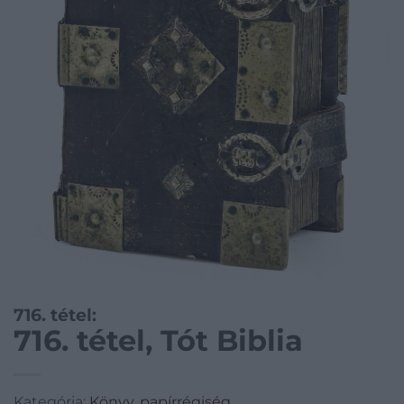
716. tétel:
716. tétel, Tót Biblia
Kategória:
Könyv, papírrégiség