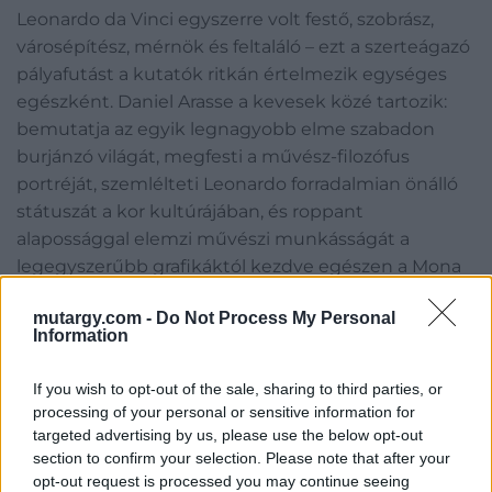
Leonardo da Vinci egyszerre volt festő, szobrász,
városépítész, mérnök és feltaláló – ezt a szerteágazó
pályafutást a kutatók ritkán értelmezik egységes
egészként. Daniel Arasse a kevesek közé tartozik:
bemutatja az egyik legnagyobb elme szabadon
burjánzó világát, megfesti a művész-filozófus
portréját, szemlélteti Leonardo forradalmian önálló
státuszát a kor kultúrájában, és roppant
alapossággal elemzi művészi munkásságát a
legegyszerűbb grafikáktól kezdve egészen a Mona
Lisáig. Daniel Arasse szemléletének ereje a tekintet
mutargy.com -
Do Not Process My Personal
figyelmes, elmélyült koncentrációjából fakad.
Information
Könyvében ezúttal is bebizonyítja, amit Borbély
Szilárd fogalmazott meg: „képeket látni és
If you wish to opt-out of the sale, sharing to third parties, or
értelmezni nem csupán a nézés, hanem a képzés, a
processing of your personal or sensitive information for
képzelet által tanulunk meg.”
targeted advertising by us, please use the below opt-out
section to confirm your selection. Please note that after your
Kategória:
Könyv, papírrégiség
opt-out request is processed you may continue seeing