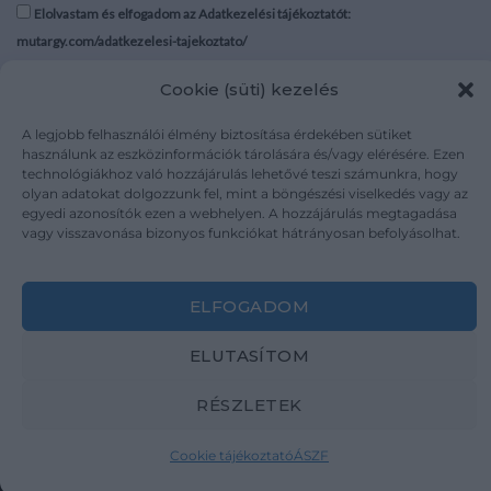
ikonográfiának nevezett el.
Elolvastam és elfogadom az Adatkezelési tájékoztatót:
A kép szüzséje(sujet) és az
mutargy.com/adatkezelesi-tajekoztato/
alkotó szubjektuma(sujet),-
ahogy a francia szó
Cookie (süti) kezelés
egybeesése is azt mutatja, -
Rólunk
Áraink
egymásba épülését, és
Médiaajánlat
ÁSZF
A legjobb felhasználói élmény biztosítása érdekében sütiket
egymásra utalásait
Karrier
Adatvédelem
használunk az eszközinformációk tárolására és/vagy elérésére. Ezen
vizsgálja. „Elemzésemnek
technológiákhoz való hozzájárulás lehetővé teszi számunkra, hogy
Kapcsolat
Impresszum
nem az a célja, hogy egy
olyan adatokat dolgozzunk fel, mint a böngészési viselkedés vagy az
nevet kapcsoljunk egy
egyedi azonosítók ezen a webhelyen. A hozzájárulás megtagadása
műalkotáshoz, hanem az,
vagy visszavonása bizonyos funkciókat hátrányosan befolyásolhat.
Kövesse a műtárgy.com-ot
hogy egy alkotásban
megragadjuk, mivé tudott
válni alkotójának
ELFOGADOM
köszönhetően (akinek
viszont ismernünk kell a
ELUTASÍTOM
nevét ahhoz, hogy a képet
Weboldal és Webshop készítés:
Ferenczi Sándor
megfelelően tudjuk
RÉSZLETEK
értelmezni). Témám jól
Copyright 2026 ©
Mutargy.com
körülhatárolható: újabb és
Cookie tájékoztató
ÁSZF
újabb konkrét eseteket
elemezve szeretném