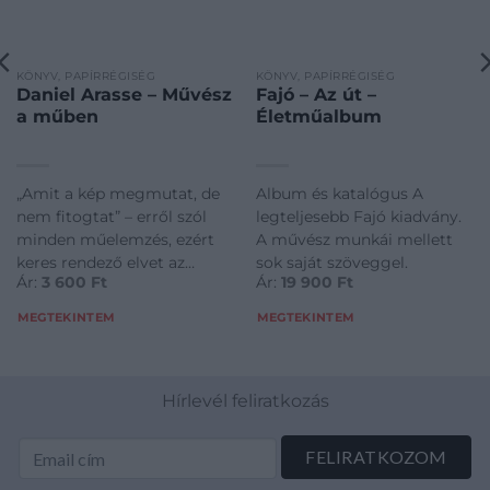
KÖNYV, PAPÍRRÉGISÉG
KÖNYV, PAPÍRRÉGISÉG
Daniel Arasse – Művész
Fajó – Az út –
a műben
Életműalbum
„Amit a kép megmutat, de
Album és katalógus A
nem fitogtat” – erről szól
legteljesebb Fajó kiadvány.
minden műelemzés, ezért
A művész munkái mellett
keres rendező elvet az
sok saját szöveggel.
Ár:
3 600
Ft
Ár:
19 900
Ft
ikonográfia, és ennek
megtalálása a műélvezet
MEGTEKINTEM
MEGTEKINTEM
legfőbb forrása. A kalandhoz
pedig Arasse-nál jobb
vezetőt nemigen
Hírlevél feliratkozás
találhatunk. Ebben a
kötetben hét tanulmányát
egy új vezérlő elv szerint
írta meg, melyet analitikus