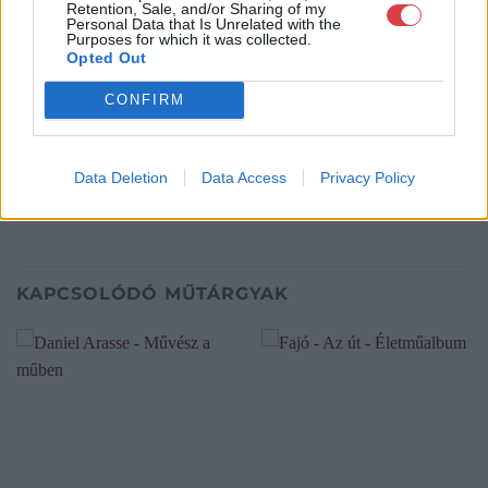
Retention, Sale, and/or Sharing of my
Personal Data that Is Unrelated with the
KIADÓ
Typotex Kiadó
Purposes for which it was collected.
Opted Out
KIADÁS ÉVE
2016
CONFIRM
NYELV
magyar
Data Deletion
Data Access
Privacy Policy
FORMÁTUM
keménytáblás
KAPCSOLÓDÓ MŰTÁRGYAK