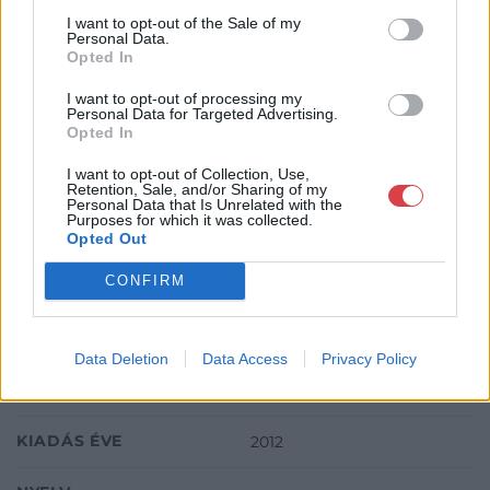
I want to opt-out of the Sale of my
Personal Data.
Opted In
ISBN: 978-963-2797-29-8
Oldalszám: 256
I want to opt-out of processing my
Personal Data for Targeted Advertising.
Opted In
I want to opt-out of Collection, Use,
Retention, Sale, and/or Sharing of my
Personal Data that Is Unrelated with the
Purposes for which it was collected.
Opted Out
TOVÁBBI INFORMÁCIÓK
CONFIRM
SZERZŐ
Daniel Arasse
Data Deletion
Data Access
Privacy Policy
KIADÓ
Typotex Kiadó
KIADÁS ÉVE
2012