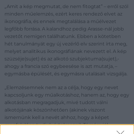
„Amit a kép megmutat, de nem fitogtat” – erről szól
minden műelemzés, ezért keres rendező elvet az
ikonográfia, és ennek megtalálása a műélvezet
legfőbb forrása. A kalandhoz pedig Arasse-nál jobb
vezetőt nemigen találhatunk. Ebben a kötetben
hét tanulmányát egy új vezérlő elv szerint írta meg,
melyet analitikus ikonográfiának nevezett el. A kép
szüzséje(sujet) és az alkotó szubjektuma(sujet),-
ahogy a francia szó egybeesése is azt mutatja, –
egymásba épülését, és egymásra utalásait vizsgálja.
„Elemzésemnek nem az a célja, hogy egy nevet
kapcsoljunk egy műalkotáshoz, hanem az, hogy egy
alkotásban megragadjuk, mivé tudott válni
alkotójának köszönhetően (akinek viszont
ismernünk kell a nevét ahhoz, hogy a képet
megfelelően tudjuk értelmezni). Témám jól
körülhatárolható: újabb és újabb konkrét eseteket