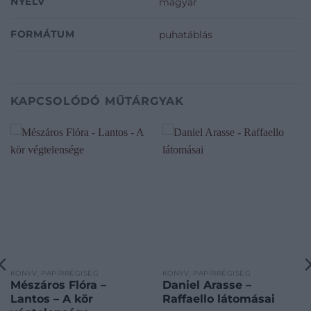
NYELV
magyar
FORMÁTUM
puhatáblás
KAPCSOLÓDÓ MŰTÁRGYAK
KÖNYV, PAPÍRRÉGISÉG
KÖNYV, PAPÍRRÉGISÉG
Mészáros Flóra –
Daniel Arasse –
Lantos – A kör
Raffaello látomásai