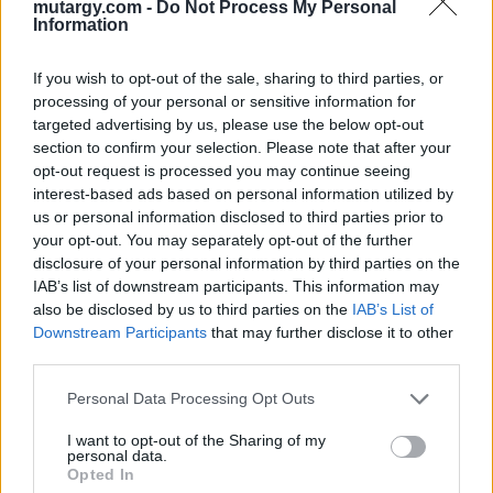
mutargy.com -
Do Not Process My Personal
elemezve szeretném megragadni azt, ami – túl
Information
azon, hogy egyedivé teszi az egyik vagy a másik
műalkotást azon a sorozaton belül, amelyhez
If you wish to opt-out of the sale, sharing to third parties, or
processing of your personal or sensitive information for
tartozik – magán viseli alkotójának
targeted advertising by us, please use the below opt-out
személyiségjegyeit. Vagyis azt kutatom, miképpen
section to confirm your selection. Please note that after your
van benne a Mózesben Michelangelo, a Noé
opt-out request is processed you may continue seeing
részegsége című festményben Bellini, A Bölcsesség
interest-based ads based on personal information utilized by
allegóriájában (Az idő múlásának allegóriája a
us or personal information disclosed to third parties prior to
your opt-out. You may separately opt-out of the further
bölcsesség által vezérelve) című képen Tiziano,
disclosure of your personal information by third parties on the
akárcsak Mantegna a szignatúráiban, vagy Piero di
IAB’s list of downstream participants. This information may
Cosimo a Prométheusz mítosza című képen?”
also be disclosed by us to third parties on the
IAB’s List of
Downstream Participants
that may further disclose it to other
Kategória:
Könyv, papírrégiség
third parties.
Ár:
3 600
Ft
Personal Data Processing Opt Outs
Készleten
Daniel Arasse - Művész a műben mennyiség
I want to opt-out of the Sharing of my
personal data.
Opted In
KOSÁRBA TESZEM