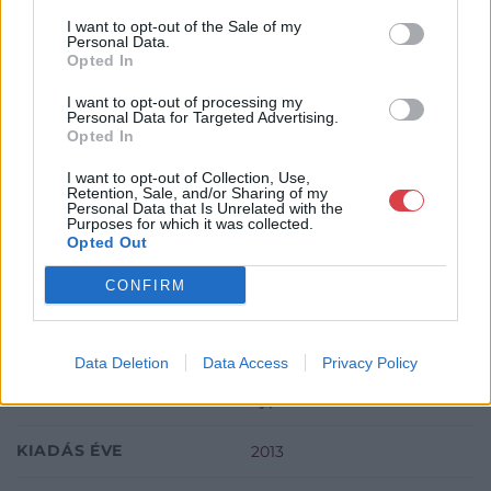
KOSÁRBA TESZEM
I want to opt-out of the Sale of my
Personal Data.
Opted In
ISBN: 978-963-2797-91-5
I want to opt-out of processing my
Oldalszám: 232
Personal Data for Targeted Advertising.
Opted In
I want to opt-out of Collection, Use,
Retention, Sale, and/or Sharing of my
Personal Data that Is Unrelated with the
Purposes for which it was collected.
Opted Out
TOVÁBBI INFORMÁCIÓK
CONFIRM
SZERZŐ
Martos Gábor
Data Deletion
Data Access
Privacy Policy
KIADÓ
Typotex Kiadó
KIADÁS ÉVE
2013