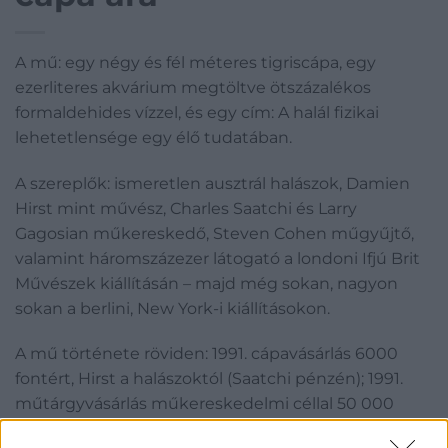
A mű: egy négy és fél méteres tigriscápa, egy
ezerliteres akvárium megtöltve ötszázalékos
formaldehides vízzel, és egy cím: A halál fizikai
lehetetlensége egy élő tudatában.
A szereplők: ismeretlen ausztrál halászok, Damien
Hirst mint művész, Charles Saatchi és Larry
Gagosian műkereskedő, Steven Cohen műgyűjtő,
valamint háromszázezer látogató a londoni Ifjú Brit
Művészek kiállításán – majd még sokan, nagyon
sokan a berlini, New York-i kiállításokon.
A mű története röviden: 1991. cápavásárlás 6000
fontért, Hirst a halászoktól (Saatchi pénzén); 1991.
műtárgyvásárlás műkereskedelmi céllal 50 000
fontért, Saatchi megveszi Hirsttől. Majd a számos