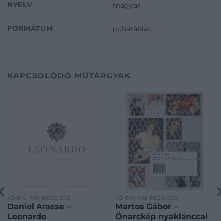
NYELV
magyar
FORMÁTUM
puhatáblás
KAPCSOLÓDÓ MŰTÁRGYAK
KÖNYV, PAPÍRRÉGISÉG
KÖNYV, PAPÍRRÉGISÉG
Daniel Arasse –
Martos Gábor –
Leonardo
Önarckép nyaklánccal