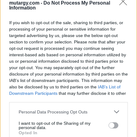
kiállítást követően, 2004-ben, immár Amerikában,
mutargy.com -
Do Not Process My Personal
Information
Gagosian közvetítésével Cohen vásárolja meg 12
millió dollárért (azaz 6.25 millió fontért). És ő?
If you wish to opt-out of the sale, sharing to third parties, or
Mennyiért adja tovább? Nem, ő nem adja el, és ez
processing of your personal or sensitive information for
újra meglepő fordulat. Ő elajándékozza a New York-i
targeted advertising by us, please use the below opt-out
Metropolitan Museum of Artnak.
section to confirm your selection. Please note that after your
opt-out request is processed you may continue seeing
Művészek, műkereskedők és műgyűjtők, galériák,
interest-based ads based on personal information utilized by
us or personal information disclosed to third parties prior to
árverések és hírverések, és pénzek, nagyon nagy
your opt-out. You may separately opt-out of the further
pénzek. Ez a műkereskedelem. Erről szól a könyv,
disclosure of your personal information by third parties on the
amelyben nemcsak a nagyvilág műkereskedelmét,
IAB’s list of downstream participants. This information may
hanem a magyart is megismerhetjük.
also be disclosed by us to third parties on the
IAB’s List of
Downstream Participants
that may further disclose it to other
Kategória:
Könyv, papírrégiség
third parties.
Ár:
3 900
Ft
Personal Data Processing Opt Outs
Készleten
I want to opt-out of the Sharing of my
Martos Gábor - Műkereskedelem. Egy cápa ára mennyiség
personal data.
Opted In