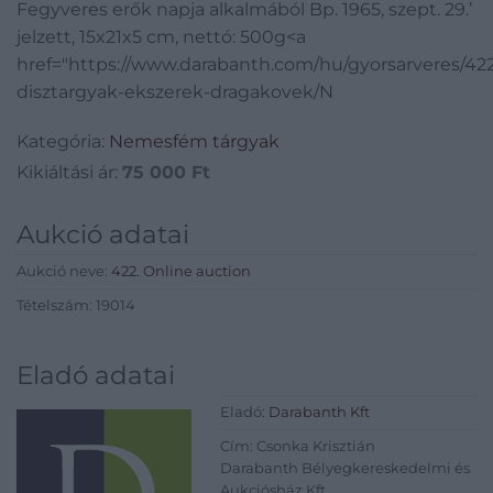
Fegyveres erők napja alkalmából Bp. 1965, szept. 29.’
cm, nettó: 500g
jelzett, 15x21x5 cm, nettó: 500g<a
href="https://www.darabanth.com/hu/gyorsarveres/4
disztargyak-ekszerek-dragakovek/N
Kategória:
Nemesfém tárgyak
Kikiáltási ár:
75 000
Ft
Aukció adatai
Aukció neve:
422. Online auction
Tételszám: 19014
Eladó adatai
Eladó:
Darabanth Kft
Cím: Csonka Krisztián
Darabanth Bélyegkereskedelmi és
Aukciósház Kft.