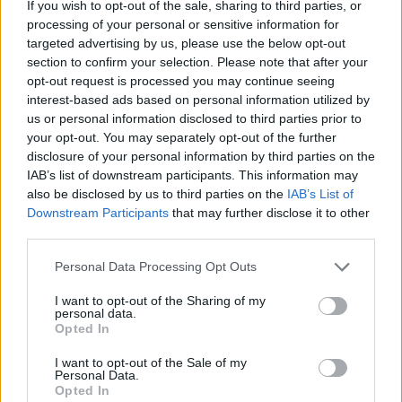
If you wish to opt-out of the sale, sharing to third parties, or
KAPCSOLÓDÓ MŰTÁRGYAK
processing of your personal or sensitive information for
targeted advertising by us, please use the below opt-out
section to confirm your selection. Please note that after your
opt-out request is processed you may continue seeing
interest-based ads based on personal information utilized by
us or personal information disclosed to third parties prior to
your opt-out. You may separately opt-out of the further
disclosure of your personal information by third parties on the
IAB’s list of downstream participants. This information may
also be disclosed by us to third parties on the
IAB’s List of
Downstream Participants
that may further disclose it to other
NEMESFÉM TÁRGYAK
NEMESFÉM TÁRGYAK
third parties.
19764. tétel:
19763. tétel:
Unio. Zsebkönyv.
Berger, Christian
Personal Data Processing Opt Outs
Szerkeszti Urházy.
Friedrich:
1848. (A szerkesztő fia
Neubearbeitetes Hand-
I want to opt-out of the Sharing of my
personal data.
által dedikált példány.)
und Hausbuch für den
Opted In
Kolozsvártt, [1847.]
österreichischen
Özvegy Barráné és
Bürger und Landmann,
I want to opt-out of the Sale of my
Unio. Zsebkönyv. Szerkeszti
Berger, Christian Friedrich:
Steinnál (Nyomatott a
von Christian Friedrich
Personal Data.
Urházy. 1848. (A szerkesztő
Neubearbeitetes Hand- und
királyi lyceum
Berger. Dem
Opted In
fia által dedikált példány.)
Hausbuch für den