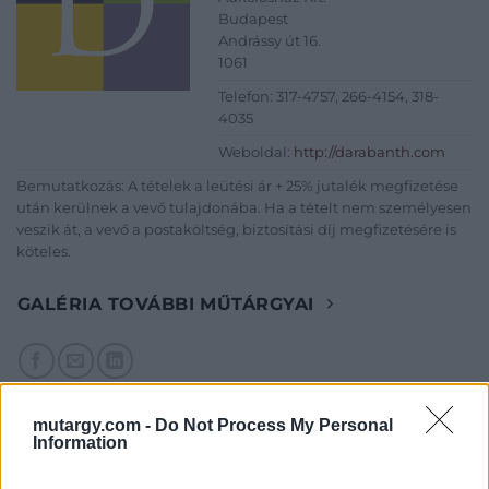
Budapest
Andrássy út 16.
1061
Telefon: 317-4757, 266-4154, 318-
4035
Weboldal:
http://darabanth.com
Bemutatkozás: A tételek a leütési ár + 25% jutalék megfizetése
után kerülnek a vevő tulajdonába. Ha a tételt nem személyesen
veszik át, a vevő a postaköltség, biztosítási díj megfizetésére is
köteles.
GALÉRIA TOVÁBBI MŰTÁRGYAI
mutargy.com -
Do Not Process My Personal
Information