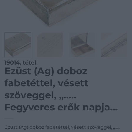
19014. tétel:
Ezüst (Ag) doboz
fabetéttel, vésett
szöveggel, ,,…..
Fegyveres erők napja
alkalmából Bp. 1965,
Ezüst (Ag) doboz fabetéttel, vésett szöveggel, ,,…..
szept. 29.’ jelzett, 15x21x5