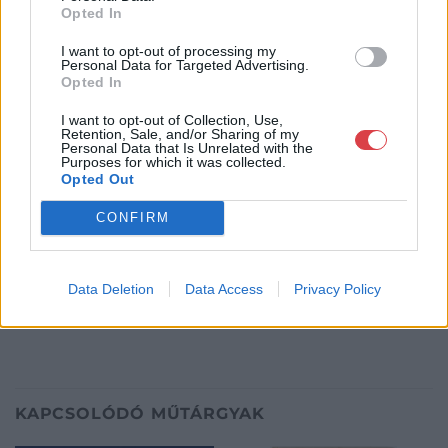
Opted In
1061
Telefon: 317-4757, 266-4154, 318-
I want to opt-out of processing my
Personal Data for Targeted Advertising.
4035
Opted In
Weboldal:
http://darabanth.com
I want to opt-out of Collection, Use,
Bemutatkozás: A tételek a leütési ár + 25% jutalék megfizetése
Retention, Sale, and/or Sharing of my
Personal Data that Is Unrelated with the
után kerülnek a vevő tulajdonába. Ha a tételt nem személyesen
Purposes for which it was collected.
veszik át, a vevő a postaköltség, biztosítási díj megfizetésére is
Opted Out
köteles.
CONFIRM
GALÉRIA TOVÁBBI MŰTÁRGYAI
Data Deletion
Data Access
Privacy Policy
KAPCSOLÓDÓ MŰTÁRGYAK