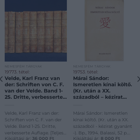
NEMESFÉM TÁRGYAK
NEMESFÉM TÁRGYAK
19773. tétel:
19753. tétel:
Velde, Karl Franz van
Márai Sándor:
der: Schriften von C. F.
Ismeretlen kínai költő.
van der Velde. Band 1-
(Kr. után a XX.
25. Dritte, verbesserte
századból – kézirat
Auflage. [Teljes mű, 11
gyanánt -). Bp., 1994.
kötetbe kötve.]
Balassi, 52 p. Egyetlen
Velde, Karl Franz van der:
Márai Sándor: Ismeretlen
[Drezda] Dresden,
kiadás! Egésztáblás
Schriften von C. F. van der
kínai költő. (Kr. után a XX.
1824-1827. In der
színes képekkel
Velde. Band 1-25. Dritte,
századból - kézirat gyanánt
Arnoldischen
illusztrált. Kiadói
verbesserte Auflage. [Teljes
-). Bp., 1994. Balassi, 52 p.
Buchhandlung
bársonykötés, az elülső
Kikiáltási ár:
36 000
Ft
Kikiáltási ár:
8 000
Ft
mű, 11 kötetbe kötve.]
Egyetlen kiadás!