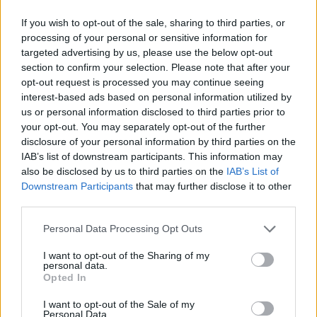
aranyozott félbőr-kötés,
Kikiáltási ár:
8 000
Ft
sérült gerinccel.
If you wish to opt-out of the sale, sharing to third parties, or
processing of your personal or sensitive information for
Számozott (1982./2000)
Aukció adatai
targeted advertising by us, please use the below opt-out
section to confirm your selection. Please note that after your
Aukció neve:
44. Nagyaukció
opt-out request is processed you may continue seeing
interest-based ads based on personal information utilized by
Aukció dátuma: 2025.05.10
us or personal information disclosed to third parties prior to
Aukció ideje: 18:00
your opt-out. You may separately opt-out of the further
disclosure of your personal information by third parties on the
Aukció helye:
http://www.darabanth.com
IAB’s list of downstream participants. This information may
Tételszám: 19751
also be disclosed by us to third parties on the
IAB’s List of
Downstream Participants
that may further disclose it to other
third parties.
Eladó adatai
Personal Data Processing Opt Outs
Eladó:
Darabanth Kft
I want to opt-out of the Sharing of my
Cím: Csonka Krisztián
personal data.
Darabanth Bélyegkereskedelmi és
Opted In
Aukciósház Kft.
Budapest
I want to opt-out of the Sale of my
Personal Data.
Andrássy út 16.