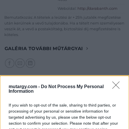
Weboldal:
http://darabanth.com
Bemutatkozás: A tételek a leütési ár + 25% jutalék megfizetése
után kerülnek a vevő tulajdonába. Ha a tételt nem személyesen
veszik át, a vevő a postaköltség, biztosítási díj megfizetésére is
köteles.
GALÉRIA TOVÁBBI MŰTÁRGYAI
mutargy.com -
Do Not Process My Personal
Information
KAPCSOLÓDÓ MŰTÁRGYAK
If you wish to opt-out of the sale, sharing to third parties, or
processing of your personal or sensitive information for
targeted advertising by us, please use the below opt-out
section to confirm your selection. Please note that after your