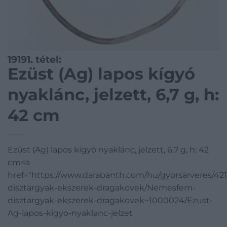
19191. tétel:
Ezüst (Ag) lapos kígyó
nyaklánc, jelzett, 6,7 g, h:
42 cm
Ezüst (Ag) lapos kígyó nyaklánc, jelzett, 6,7 g, h: 42
cm<a
href="https://www.darabanth.com/hu/gyorsarveres/4
disztargyak-ekszerek-dragakovek/Nemesfem-
disztargyak-ekszerek-dragakovek~1000024/Ezust-
Ag-lapos-kigyo-nyaklanc-jelzet