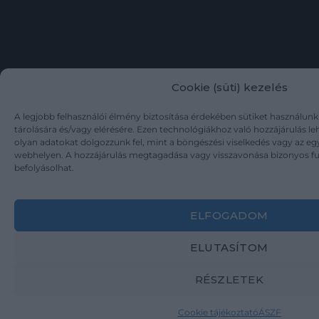
egyesülve állhatunk”
feliratozású, Erdély és
Magyarország
egyesülését
szorgalmazó,
aranyozott
Cookie (süti) kezelés
A legjobb felhasználói élmény biztosítása érdekében sütiket használun
tárolására és/vagy elérésére. Ezen technológiákhoz való hozzájárulás l
olyan adatokat dolgozzunk fel, mint a böngészési viselkedés vagy az eg
webhelyen. A hozzájárulás megtagadása vagy visszavonása bizonyos f
befolyásolhat.
ELFOGADOM
ELUTASÍTOM
RÉSZLETEK
Cookie tájékoztató
ÁSZF