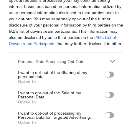
opt-out request is processed you may continue seeing
interest-based ads based on personal information utilized by
us or personal information disclosed to third parties prior to
your opt-out. You may separately opt-out of the further
disclosure of your personal information by third parties on the
IAB’s list of downstream participants. This information may
also be disclosed by us to third parties on the
IAB’s List of
NEMESFÉM TÁRGYAK
NEMESFÉM TÁRGYAK
Downstream Participants
that may further disclose it to other
19764. tétel:
19762. tétel:
third parties.
Unio. Zsebkönyv.
Krasznahorkai, László:
Szerkeszti Urházy.
Melancholie des
Personal Data Processing Opt Outs
1848. (A szerkesztő fia
Widerstands. Roman.
által dedikált példány.)
Aus dem Ungarischen
I want to opt-out of the Sharing of my
personal data.
Kolozsvártt, [1847.]
von Hans Skirecki. A
Opted In
Özvegy Barráné és
szerző, Krasznahorkai
Unio. Zsebkönyv. Szerkeszti
Krasznahorkai, László:
Steinnál (Nyomatott a
László (1954-) Kossuth-
Urházy. 1848. (A szerkesztő
Melancholie des
I want to opt-out of the Sale of my
királyi lyceum
díjas Prima
Personal Data.
fia által dedikált példány.)
Widerstands. Roman. Aus
betüivel). 1 t. (címkép:
Primissima-díjas,
Opted In
Kolozsvártt, [1847.] Özvegy
dem Ungarischen von Hans
gróf Teleki Domokos
Nemzetközi Man
Kikiáltási ár:
16 000
Ft
Kikiáltási ár:
9 000
Ft
Barráné és Steinnál
Skirecki. A szerző,
rézmetszetű portréja) +
Booker-díjas, Book
I want to opt-out of processing my
Aukció:
44. Nagyaukció
Aukció:
44. Nagyaukció
Personal Data for Targeted Advertising.
(Nyomatott a királyi lyceum
Krasznahorkai László (1954-)
IV + [2] + 420 p.
Award for Translated-
Aukció időpontja:
Aukció időpontja:
Opted In
betüivel). 1 t. (címkép: gróf
Kossuth-díjas Prima
Egyetlen kiadás. A
díjas író által DEDIKÁLT
2025/05/10 18:00
2025/05/10 18:00
Teleki Domokos
Primissima-díjas,
címlapon a szerkesztő
példány. Frankfurt a.