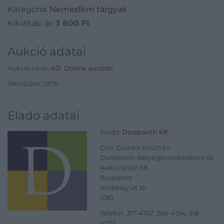
Kategória:
Nemesfém tárgyak
Kikiáltási ár:
3 800
Ft
Aukció adatai
Aukció neve:
421. Online auction
Tételszám: 19191
Eladó adatai
Eladó:
Darabanth Kft
Cím: Csonka Krisztián
Darabanth Bélyegkereskedelmi és
Aukciósház Kft.
Budapest
Andrássy út 16.
1061
Telefon: 317-4757, 266-4154, 318-
4035