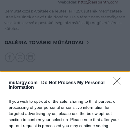
Weboldal:
http://darabanth.com
Bemutatkozás: A tételek a leütési ár + 25% jutalék megfizetése
után kerülnek a vevő tulajdonába. Ha a tételt nem személyesen
veszik át, a vevő a postaköltség, biztosítási díj megfizetésére is
köteles.
GALÉRIA TOVÁBBI MŰTÁRGYAI
mutargy.com -
Do Not Process My Personal
Information
KAPCSOLÓDÓ MŰTÁRGYAK
If you wish to opt-out of the sale, sharing to third parties, or
processing of your personal or sensitive information for
targeted advertising by us, please use the below opt-out
section to confirm your selection. Please note that after your
opt-out request is processed you may continue seeing