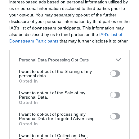
interest-based ads based on personal information utilized by
us or personal information disclosed to third parties prior to
your opt-out. You may separately opt-out of the further
disclosure of your personal information by third parties on the
IAB’s list of downstream participants. This information may
also be disclosed by us to third parties on the
IAB’s List of
NEMESFÉM TÁRGYAK
NEMESFÉM TÁRGYAK
Downstream Participants
that may further disclose it to other
19764. tétel:
19761. tétel:
third parties.
Unio. Zsebkönyv.
Gáti József: A
Szerkeszti Urházy.
versmondás.
Personal Data Processing Opt Outs
1848. (A szerkesztő fia
(Dedikált!) Bp., 1965,
által dedikált példány.)
Gondolat, 402+(2) p.
I want to opt-out of the Sharing of my
Kolozsvártt, [1847.]
Első kiadás. Kiadói
personal data.
Özvegy Barráné és
egészvászon-kötés, a
Opted In
Unio. Zsebkönyv. Szerkeszti
Gáti József: A versmondás.
Steinnál (Nyomatott a
könyv végén kissé
Urházy. 1848. (A szerkesztő
(Dedikált!) Bp., 1965,
I want to opt-out of the Sale of my
királyi lyceum
sérült lapszélekkel.
Personal Data.
fia által dedikált példány.)
Gondolat, 402+(2) p. Első
betüivel). 1 t. (címkép:
Kiadói kartontokban, 2
Opted In
Kolozsvártt, [1847.] Özvegy
kiadás. Kiadói egészvászon-
gróf Teleki Domokos
db hanglemez-
Kikiáltási ár:
16 000
Ft
Kikiáltási ár:
4 000
Ft
Barráné és Steinnál
kötés, a könyv végén kissé
rézmetszetű portréja) +
melléklettel. (1965-ben
I want to opt-out of processing my
Aukció:
44. Nagyaukció
Aukció:
44. Nagyaukció
(Nyomatott a királyi lyceum
sérült lapszélekkel. Kiadói
IV + [2] + 420 p.
az egyik első olyan
Personal Data for Targeted Advertising.
Aukció időpontja:
Aukció időpontja:
betüivel). 1 t. (címkép: gróf
kartontokban, 2 db
Opted In
Egyetlen kiadás. A
könyv volt, amelyhez
2025/05/10 18:00
2025/05/10 18:00
Teleki Domokos
hanglemez-melléklettel.
címlapon a szerkesztő
hanglemezt
I want to opt-out of Collection, Use,
fia, Urházy Miklós
mellékeltek). Megjelent
rézmetszetű portréja) + IV +
(1965-ben az egyik első
MEGTEKINTEM
MEGTEKINTEM