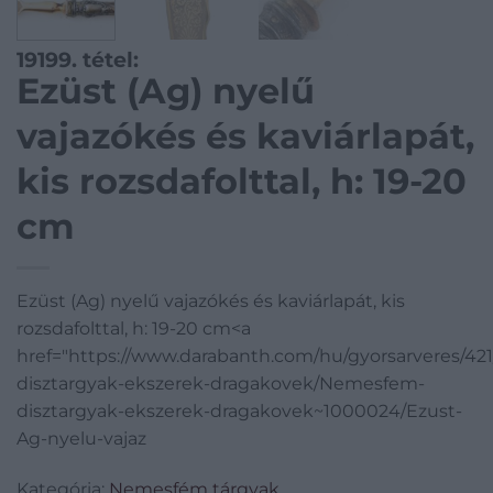
19199. tétel:
Ezüst (Ag) nyelű
vajazókés és kaviárlapát,
kis rozsdafolttal, h: 19-20
cm
Ezüst (Ag) nyelű vajazókés és kaviárlapát, kis
rozsdafolttal, h: 19-20 cm<a
href="https://www.darabanth.com/hu/gyorsarveres/4
disztargyak-ekszerek-dragakovek/Nemesfem-
disztargyak-ekszerek-dragakovek~1000024/Ezust-
Ag-nyelu-vajaz
Kategória:
Nemesfém tárgyak