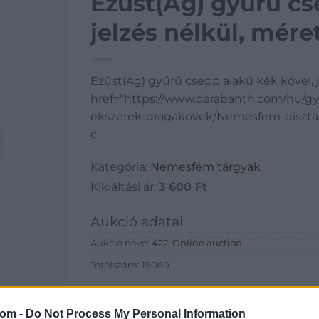
Ezüst(Ag) gyűrű cs
jelzés nélkül, méret
Ezüst(Ag) gyűrű csepp alakú kék kővel, je
href="https://www.darabanth.com/hu/g
ekszerek-dragakovek/Nemesfem-diszta
c
Kategória:
Nemesfém tárgyak
Kikiáltási ár:
3 600
Ft
Aukció adatai
Aukció neve:
422. Online auction
Tételszám: 19060
Eladó adatai
com -
Do Not Process My Personal Information