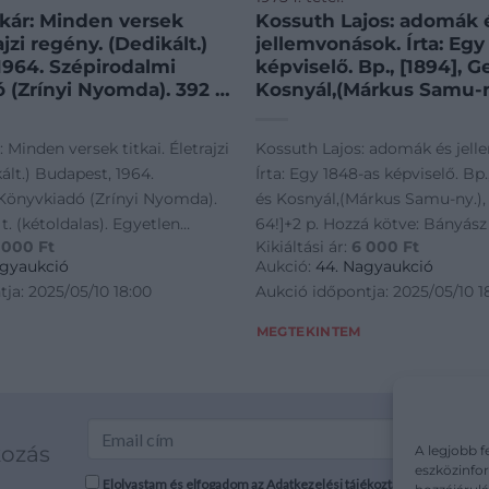
n versek
Kossuth Lajos: adomák 
rajzi regény. (Dedikált.)
jellemvonások. Írta: Egy
1964. Szépirodalmi
képviselő. Bp., [1894], G
 (Zrínyi Nyomda). 392 +
Kosnyál,(Márkus Samu-n
. (kétoldalas). Egyetlen
[helyesen 64!]+2 p. Hozz
ikált: „Latabár
Bányász István: Calypso.
ajzi
Kossuth Lajos: adomák és jell
, minden
Irányregény. Veszprém, [
ált.) Budapest, 1964.
Írta: Egy 1848-as képviselő. Bp.
mel: Ascher Oszkár.
Köves és Boros Könyvk
Könyvkiadó (Zrínyi Nyomda).
és Kosnyál,(Márkus Samu-ny.),
9.” Ascher Oszkár (1897-
148 p. Ritka! Átkötött fé
8 t. (kétoldalas). Egyetlen
64!]+2 p. Hozzá kötve: Bányász 
th-díjas színész,
kötésben, kopott borítóv
 000
Ft
Kikiáltási ár:
6 000
Ft
lt: "Latabár Kálmánnak,
Calypso. Irányregény. Veszprém,
agógus,
mű címlapjának hátolda
agyaukció
Aukció:
44. Nagyaukció
zgató. A mérnöknek
Kossuth Lajos beragaszo
etemmel: Ascher Oszkár. 1964.
Köves és Boros Könyvkeresked
ja: 2025/05/10 18:00
Aukció időpontja: 2025/05/10 1
her Oszkár munka
arcképével, a 2. részbe
r Oszkár (1897-1965) Kossuth-
Ritka! Átkötött félvászon-köté
dry Árpád
kézi rajzokkal, aláhúzáso
 színészpedagógus,
borítóval, az első mű címlapjá
MEGTEKINTEM
ványaként sajátította el
jegyzetekkel, a címlap
tó. A mérnöknek tanult Ascher
Kossuth Lajos beragaszott arck
esterséget.
bélyegzésekkel, és a m
mellett, Ódry Árpád
részben a lapokon kézi rajzokka
ékezéseiben
címlapon
yaként sajátította el a
aláhúzásokkal, jegyzetekkel, 
zik budapesti
séget. Visszaemlékezéseiben
bélyegzésekkel, és a második 
iről, első színpadi
 budapesti gyermekéveiről,
névbejegyzéssel.
kozás
A legjobb f
, a Nyugat íróival és
eszközinfor
szerepeiről, a Nyugat íróival és
tött barátságáról, arról,
Elolvastam és elfogadom az Adatkezelési tájékoztatót: mutargy.co