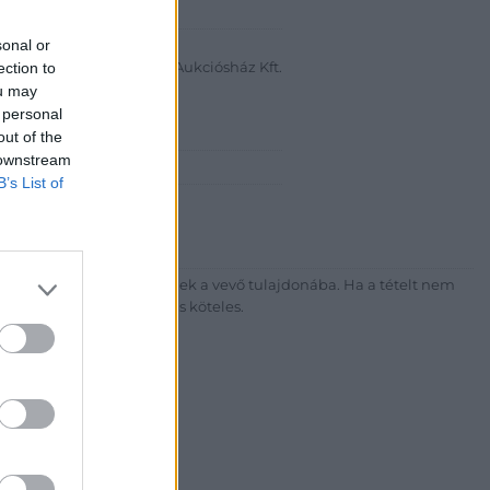
abanth Kft
sonal or
a Krisztián
ection to
Bélyegkereskedelmi és Aukciósház Kft.
ou may
 16.
 personal
out of the
 downstream
7-4757, 266-4154, 318-4035
B’s List of
http://darabanth.com
ék megfizetése után kerülnek a vevő tulajdonába. Ha a tételt nem
sítási díj megfizetésére is köteles.