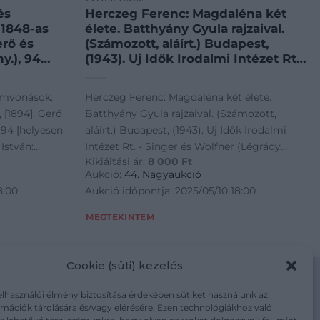
és
Herczeg Ferenc: Magdaléna két
 1848-as
élete. Batthyány Gyula rajzaival.
erő és
(Számozott, aláírt.) Budapest,
y.), 94
(1943). Uj Idők Irodalmi Intézet Rt.
á kötve:
– Singer és Wolfner (Légrády
Testvérek Rt. ny.) 125 + [3] p. + 12 t.
emvonások.
Herczeg Ferenc: Magdaléna két élete.
1898.],
A címlapon a szerző saját kezű
, [1894], Gerő
Batthyány Gyula rajzaival. (Számozott,
ereskedése
aláírása. Kolofon: „Készült 1943-
 94 [helyesen
aláírt.) Budapest, (1943). Uj Idők Irodalmi
lvászon-
ban, Herczeg Ferenc nyolcvanadik
István:
Intézet Rt. - Singer és Wolfner (Légrády
al, az első
születésnapjára, ezer számozott
Kikiáltási ár:
8 000
Ft
 [1898.],
Testvérek Rt. ny.) 125 + [3] p. + 12 t. A
lán
példányban. E példány száma: 94.”
Aukció:
44. Nagyaukció
tt
Az első nyomtatott oldalon régi
ése 148 p.
címlapon a szerző saját kezű aláírása.
8:00
Aukció időpontja: 2025/05/10 18:00
n a lapokon
ajándékozási bejegyzés.
sben, kopott
Kolofon: "Készült 1943-ban, Herczeg Ferenc
kkal,
Aranyozott gerincű, álbordázott
nak hátoldalán
nyolcvanadik születésnapjára, ezer
MEGTEKINTEM
okon
korabeli félmaroquin kötésben.
épével, a 2.
számozott példányban. E példány száma:
ásodik
Szép
l,
94." Az első nyomtatott oldalon régi
a címlapokon
ajándékozási bejegyzés. Aranyozott gerincű,
Cookie (süti) kezelés
címlapon
álbordázott korabeli félmaroquin kötésben.
Szép példány.
elhasználói élmény biztosítása érdekében sütiket használunk az
mációk tárolására és/vagy elérésére. Ezen technológiákhoz való
m/adatkezelesi-tajekoztato/