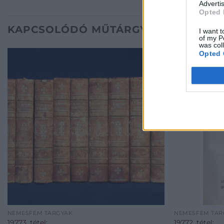
Advertis
Opted 
KAPCSOLÓDÓ MŰTÁRGYAK
I want t
of my P
was col
Opted 
NEMESFÉM TÁRGYAK
NEMESFÉM TÁR
19773. tétel:
19772. tétel: