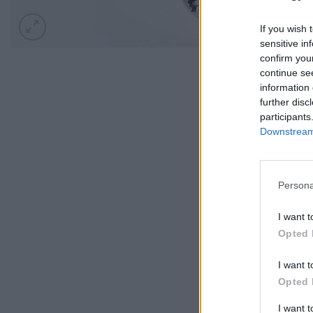
If you wish 
sensitive in
confirm you
continue se
information 
further disc
participants
Downstream 
Persona
I want t
Opted 
I want t
Opted 
I want 