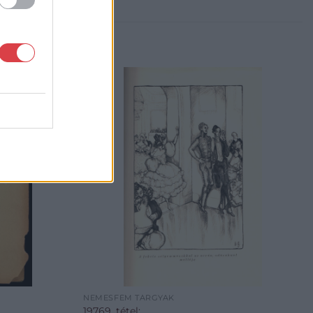
NEMESFÉM TÁRGYAK
19769. tétel: