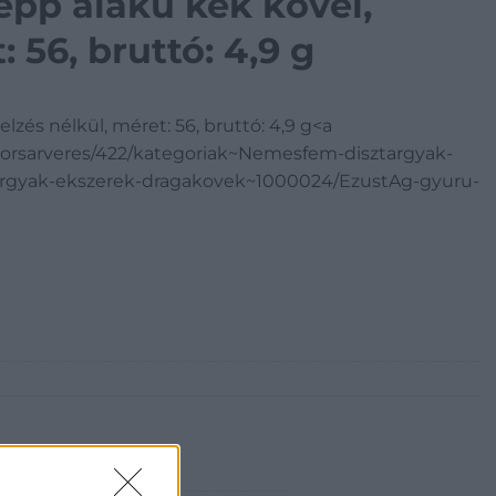
epp alakú kék kővel,
: 56, bruttó: 4,9 g
lzés nélkül, méret: 56, bruttó: 4,9 g<a
yorsarveres/422/kategoriak~Nemesfem-disztargyak-
rgyak-ekszerek-dragakovek~1000024/EzustAg-gyuru-