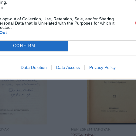
ing.
In
o opt-out of Collection, Use, Retention, Sale, and/or Sharing
ersonal Data that Is Unrelated with the Purposes for which it
lected.
Out
CONFIRM
Data Deletion
Data Access
Privacy Policy
GYAK
NEMESFÉM TÁRGYAK
19754. tétel: