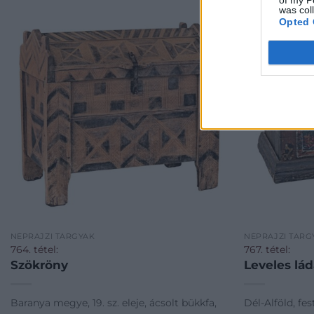
was col
Opted 
NÉPRAJZI TÁRGYAK
NÉPRAJZI TÁRG
764. tétel:
767. tétel:
Szökröny
Leveles lá
Baranya megye, 19. sz. eleje, ácsolt bükkfa,
Dél-Alföld, fe