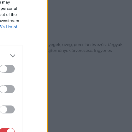
ou may
árta
 personal
ia és Aukciósház Kft.
out of the
 Balaton utca 8.
 downstream
475 6000 +361 4756005
B’s List of
p://www.nagyhazi.hu
űtárgyak, bútorok, szőnyegek, üveg, porcelán és ezüst tárgyak,
ionálása. Hagyatékok és gyűjtemények árverezése. Ingyenes
atos.