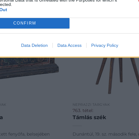
lected.
Out
CONFIRM
Data Deletion
Data Access
Privacy Policy
YAK
NÉPRAJZI TÁRGYAK
763. tétel:
da
Támlás szék
stett fenyőfa, belsejében
Dunántúl, 19. sz. második fele, 