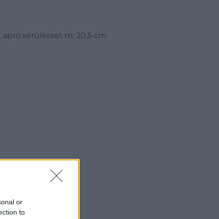
 apró sérüléssel, m: 20,5 cm
sonal or
ection to
i Galéria és Aukciósház