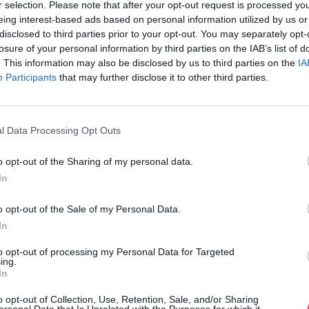
r selection. Please note that after your opt-out request is processed y
Cím: Müller M
eing interest-based ads based on personal information utilized by us or
Nagyházi Galér
disclosed to third parties prior to your opt-out. You may separately opt-
1055 Budapest,
losure of your personal information by third parties on the IAB’s list of
Telefon: +361 
. This information may also be disclosed by us to third parties on the
IA
Participants
that may further disclose it to other third parties.
Weboldal:
htt
Bemutatkozás: Magas színvonalú festmények és m
ékszerek, néprajzi tárgyak értékesítése és aukc
l Data Processing Opt Outs
értékbecslés. Árveréseinkre a tárgyfelvétel folyam
o opt-out of the Sharing of my personal data.
GALÉRIA TOVÁBBI MŰTÁRGYAI
In
o opt-out of the Sale of my Personal Data.
In
to opt-out of processing my Personal Data for Targeted
ing.
In
o opt-out of Collection, Use, Retention, Sale, and/or Sharing
ersonal Data that Is Unrelated with the Purposes for which it