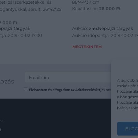
edeti zárszerkezetekkel és
88*44*37 cm
Kikiáltási ár:
26 000
Ft
ogantyúkkal, sérült, 26*42*25
2 000
Ft
prajzi tárgyak
Aukció:
246.Néprajzi tárgyak
ja: 2019-10-02 17:00
Aukció időpontja: 2019-10-02 1
MEGTEKINTEM
kozás
A legjobb f
eszközinfor
Elolvastam és elfogadom az Adatkezelési tájékoztatót: mutargy.co
hozzájárulá
a böngészés
hozzájárul
befolyásolh
em
ELF
m