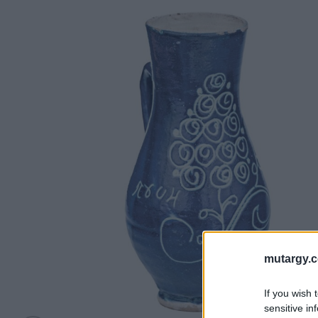
mutargy.
If you wish 
sensitive in