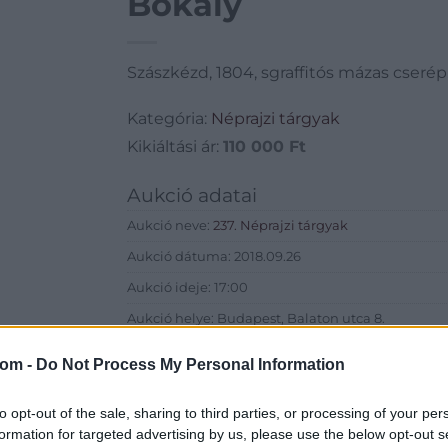
Bokály
Szászkézd, 1804, sgraffitós mázas cserép,
Kategória:
Néprajzi tárgyak
Kikiáltási ár:
110 000
Ft
Aukció adatai
Aukció neve:
237. Néprajzi tárgyak
Aukció dátuma: 2018.09.26
Aukció ideje: 17:00
Aukció helye: Budapest, Balaton utca 8.
Tételszám: 329
com -
Do Not Process My Personal Information
Eladó adatai
to opt-out of the sale, sharing to third parties, or processing of your per
formation for targeted advertising by us, please use the below opt-out s
Eladó:
Nagyház