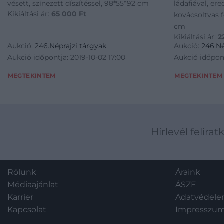
vésett, színezett díszítéssel, 98*55*92 cm
ládafiával, er
Kikiáltási ár:
65 000
Ft
kovácsoltvas f
cm
Kikiáltási ár:
2
Aukció:
246.Néprajzi tárgyak
Aukció:
246.Né
Aukció időpontja: 2019-10-02 17:00
Aukció időpont
MEGTEKINTEM
MEGTEKINTEM
Hírlevél felirat
Rólunk
Áraink
Médiaajánlat
ÁSZF
Karrier
Adatvédel
Kapcsolat
Impresszu