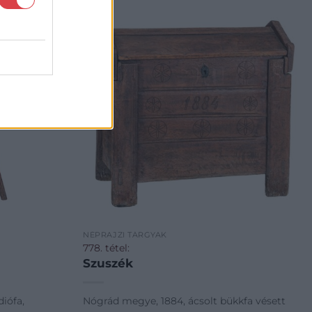
NÉPRAJZI TÁRGYAK
778. tétel:
Szuszék
diófa,
Nógrád megye, 1884, ácsolt bükkfa vésett