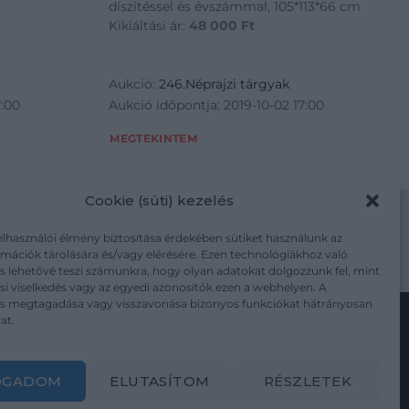
díszítéssel és évszámmal, 105*113*66 cm
Kikiáltási ár:
48 000
Ft
Aukció:
246.Néprajzi tárgyak
7:00
Aukció időpontja: 2019-10-02 17:00
MEGTEKINTEM
Cookie (süti) kezelés
elhasználói élmény biztosítása érdekében sütiket használunk az
mációk tárolására és/vagy elérésére. Ezen technológiákhoz való
m/adatkezelesi-tajekoztato/
s lehetővé teszi számunkra, hogy olyan adatokat dolgozzunk fel, mint
i viselkedés vagy az egyedi azonosítók ezen a webhelyen. A
ás megtagadása vagy visszavonása bizonyos funkciókat hátrányosan
at.
Kövesse a műtárgy.com-ot
OGADOM
ELUTASÍTOM
RÉSZLETEK