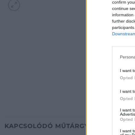
confirm you
continue se
information 
further disc
participants
Downstream 
Persona
I want t
Opted 
I want t
Opted 
I want 
Advertis
Opted 
KAPCSOLÓDÓ MŰTÁRGYAK
I want t
of my P