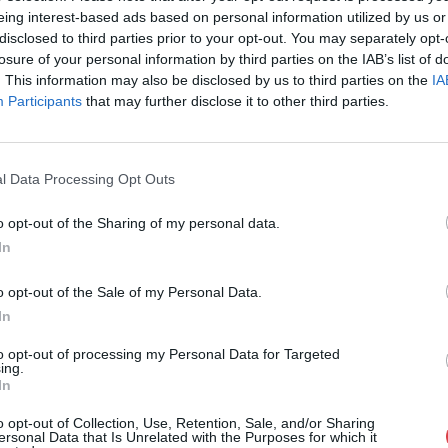
Eladó:
Nagyház
eing interest-based ads based on personal information utilized by us or
disclosed to third parties prior to your opt-out. You may separately opt-
Cím: Müller M
losure of your personal information by third parties on the IAB’s list of
Nagyházi Galér
. This information may also be disclosed by us to third parties on the
IA
1055 Budapest,
Participants
that may further disclose it to other third parties.
Telefon: +361 
Weboldal:
htt
Bemutatkozás: Magas színvonalú festmények és m
l Data Processing Opt Outs
ékszerek, néprajzi tárgyak értékesítése és aukc
értékbecslés. Árveréseinkre a tárgyfelvétel folyam
o opt-out of the Sharing of my personal data.
In
GALÉRIA TOVÁBBI MŰTÁRGYAI
o opt-out of the Sale of my Personal Data.
In
to opt-out of processing my Personal Data for Targeted
ing.
In
o opt-out of Collection, Use, Retention, Sale, and/or Sharing
ersonal Data that Is Unrelated with the Purposes for which it