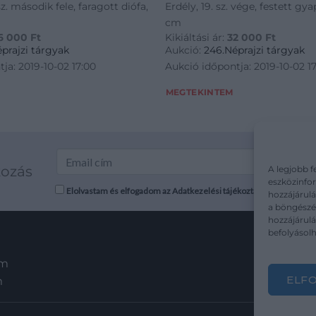
z. második fele, faragott diófa,
Erdély, 19. sz. vége, festett gya
cm
6 000
Ft
Kikiáltási ár:
32 000
Ft
prajzi tárgyak
Aukció:
246.Néprajzi tárgyak
ja: 2019-10-02 17:00
Aukció időpontja: 2019-10-02 1
MEGTEKINTEM
kozás
A legjobb f
eszközinfor
Elolvastam és elfogadom az Adatkezelési tájékoztatót: mutargy.co
hozzájárulá
a böngészés
hozzájárul
befolyásolh
em
ELF
m