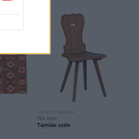
NÉPRAJZI TÁRGYAK
763. tétel:
Támlás szék