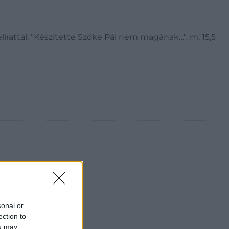
felirattal: "Készítette Szőke Pál nem magának…", m: 15,5
sonal or
ection to
ou may