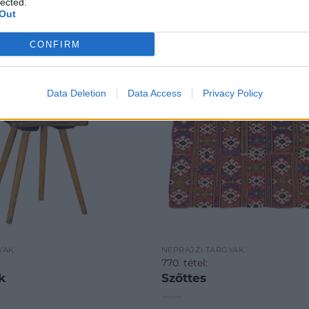
lected.
Out
CONFIRM
Data Deletion
Data Access
Privacy Policy
YAK
NÉPRAJZI TÁRGYAK
770. tétel:
k
Szőttes