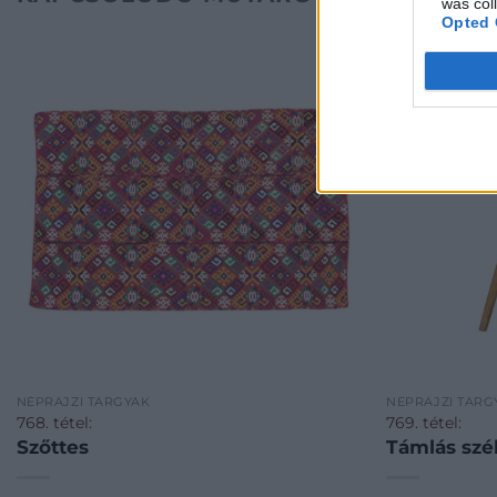
was col
Opted 
NÉPRAJZI TÁRGYAK
NÉPRAJZI TÁRG
768. tétel:
769. tétel:
Szőttes
Támlás szé