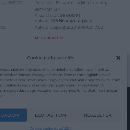
pjú, 166*203
Dunántúl, 19. sz. második fele, diófa,
88*44*37 cm
Kikiáltási ár:
26 000
Ft
Aukció:
246.Néprajzi tárgyak
7:00
Aukció időpontja: 2019-10-02 17:00
MEGTEKINTEM
Cookie (süti) kezelés
elhasználói élmény biztosítása érdekében sütiket használunk az
mációk tárolására és/vagy elérésére. Ezen technológiákhoz való
m/adatkezelesi-tajekoztato/
s lehetővé teszi számunkra, hogy olyan adatokat dolgozzunk fel, mint
i viselkedés vagy az egyedi azonosítók ezen a webhelyen. A
ás megtagadása vagy visszavonása bizonyos funkciókat hátrányosan
at.
Kövesse a műtárgy.com-ot
OGADOM
ELUTASÍTOM
RÉSZLETEK
Cookie tájékoztató
ÁSZF