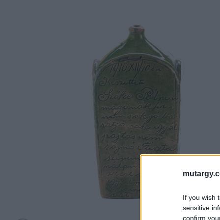
mutargy.
If you wish 
sensitive in
confirm you