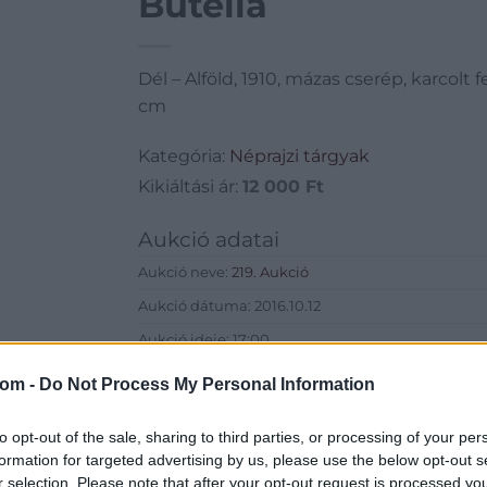
Butella
Dél – Alföld, 1910, mázas cserép, karcolt 
cm
Kategória:
Néprajzi tárgyak
Kikiáltási ár:
12 000
Ft
Aukció adatai
Aukció neve:
219. Aukció
Aukció dátuma: 2016.10.12
Aukció ideje: 17:00
Aukció helye: Budapest, Balaton utca 8.
com -
Do Not Process My Personal Information
Tételszám: 640
to opt-out of the sale, sharing to third parties, or processing of your per
formation for targeted advertising by us, please use the below opt-out s
Eladó adatai
r selection. Please note that after your opt-out request is processed y