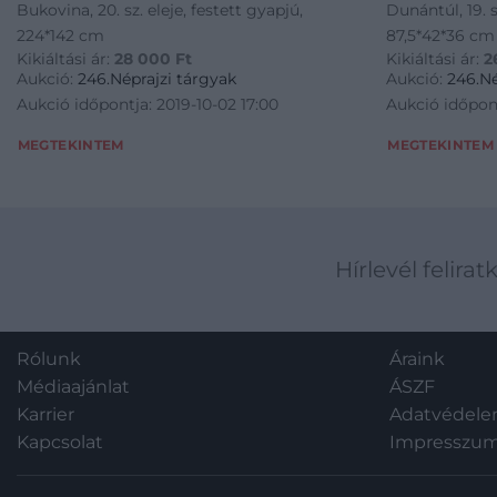
Bukovina, 20. sz. eleje, festett gyapjú,
Dunántúl, 19. s
224*142 cm
87,5*42*36 cm
Kikiáltási ár:
28 000
Ft
Kikiáltási ár:
2
Aukció:
246.Néprajzi tárgyak
Aukció:
246.Né
Aukció időpontja: 2019-10-02 17:00
Aukció időpont
MEGTEKINTEM
MEGTEKINTEM
Hírlevél felirat
Rólunk
Áraink
Médiaajánlat
ÁSZF
Karrier
Adatvédel
Kapcsolat
Impresszu