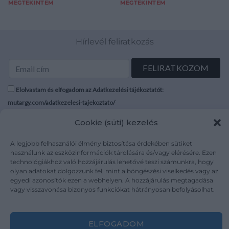
MEGTEKINTEM
MEGTEKINTEM
Hírlevél feliratkozás
Elolvastam és elfogadom az Adatkezelési tájékoztatót:
mutargy.com/adatkezelesi-tajekoztato/
Cookie (süti) kezelés
Rólunk
Áraink
Médiaajánlat
ÁSZF
A legjobb felhasználói élmény biztosítása érdekében sütiket
használunk az eszközinformációk tárolására és/vagy elérésére. Ezen
Karrier
Adatvédelem
technológiákhoz való hozzájárulás lehetővé teszi számunkra, hogy
Kapcsolat
Impresszum
olyan adatokat dolgozzunk fel, mint a böngészési viselkedés vagy az
egyedi azonosítók ezen a webhelyen. A hozzájárulás megtagadása
vagy visszavonása bizonyos funkciókat hátrányosan befolyásolhat.
Kövesse a műtárgy.com-ot
ELFOGADOM