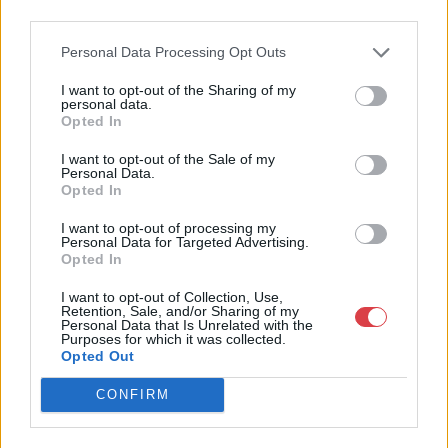
4756005
third parties.
Weboldal:
Personal Data Processing Opt Outs
http://www.nagyhazi.hu
Bemutatkozás: Magas színvonalú festmények és műtárgyak,
I want to opt-out of the Sharing of my
personal data.
bútorok, szőnyegek, üveg, porcelán és ezüst tárgyak, ékszerek,
Opted In
néprajzi tárgyak értékesítése és aukcionálása. Hagyatékok és
gyűjtemények árverezése. Ingyenes értékbecslés. Árveréseinkre
I want to opt-out of the Sale of my
a tárgyfelvétel folyamatos.
Personal Data.
Opted In
GALÉRIA TOVÁBBI MŰTÁRGYAI
I want to opt-out of processing my
Personal Data for Targeted Advertising.
Opted In
I want to opt-out of Collection, Use,
Retention, Sale, and/or Sharing of my
Personal Data that Is Unrelated with the
Purposes for which it was collected.
Opted Out
KAPCSOLÓDÓ MŰTÁRGYAK
CONFIRM