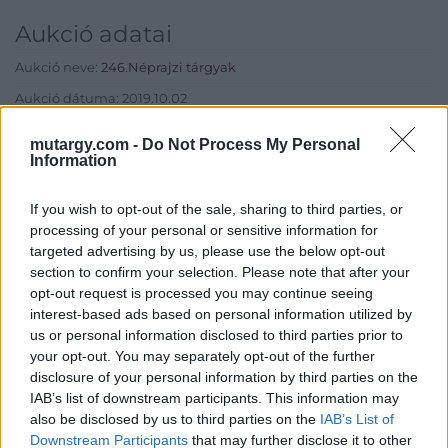
Aukció adatai
Aukció neve:
246.Néprajzi tárgyak
Aukció dátuma: 2019.10.02
Aukció ideje: 17:00
mutargy.com -
Do Not Process My Personal
Information
Aukció helye: Budapest, Balaton utca 8.
Tételszám: 376
If you wish to opt-out of the sale, sharing to third parties, or
processing of your personal or sensitive information for
Eladó adatai
targeted advertising by us, please use the below opt-out
section to confirm your selection. Please note that after your
Eladó:
Nagyházi Galéria és
opt-out request is processed you may continue seeing
Aukciósház
interest-based ads based on personal information utilized by
us or personal information disclosed to third parties prior to
Cím: Müller Márta
your opt-out. You may separately opt-out of the further
Nagyházi Galéria és Aukciósház
disclosure of your personal information by third parties on the
Kft.
IAB’s list of downstream participants. This information may
1055 Budapest, Balaton utca 8.
also be disclosed by us to third parties on the
IAB’s List of
Telefon: +361 475 6000 +361
Downstream Participants
that may further disclose it to other