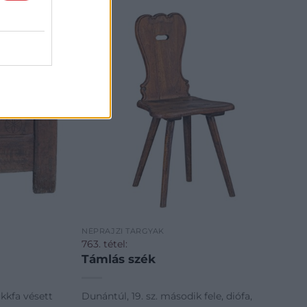
NÉPRAJZI TÁRGYAK
763. tétel:
Támlás szék
kkfa vésett
Dunántúl, 19. sz. második fele, diófa,