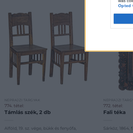
was col
Opted 
NÉPRAJZI TÁRGYAK
NÉPRAJZI TÁRG
774. tétel:
772. tétel:
Támlás szék, 2 db
Fali téka
Alföld, 19. sz. vége, bükk és fenyőfa,
Sárköz, 1864, f