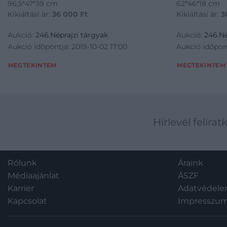
96,5*47*39 cm
62*46*18 cm
Kikiáltási ár:
36 000
Ft
Kikiáltási ár:
3
Aukció:
246.Néprajzi tárgyak
Aukció:
246.Né
Aukció időpontja: 2019-10-02 17:00
Aukció időpont
MEGTEKINTEM
MEGTEKINTEM
Hírlevél felirat
Rólunk
Áraink
Médiaajánlat
ÁSZF
Karrier
Adatvédel
Kapcsolat
Impresszu