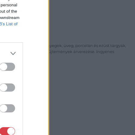
 personal
árta
out of the
ia és Aukciósház Kft.
 downstream
 Balaton utca 8.
B’s List of
475 6000 +361 4756005
p://www.nagyhazi.hu
űtárgyak, bútorok, szőnyegek, üveg, porcelán és ezüst tárgyak,
ionálása. Hagyatékok és gyűjtemények árverezése. Ingyenes
atos.