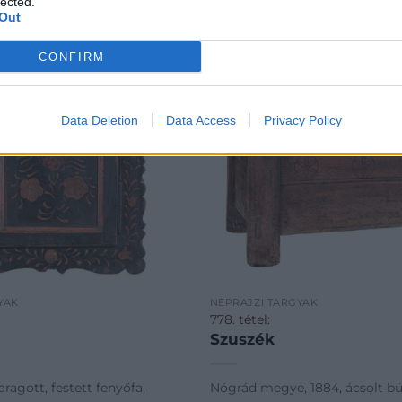
lected.
Out
CONFIRM
Data Deletion
Data Access
Privacy Policy
YAK
NÉPRAJZI TÁRGYAK
778. tétel:
Szuszék
aragott, festett fenyőfa,
Nógrád megye, 1884, ácsolt bü