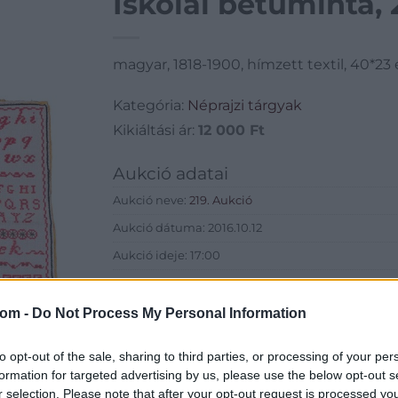
Iskolai betűminta, 
magyar, 1818-1900, hímzett textil, 40*23
Kategória:
Néprajzi tárgyak
Kikiáltási ár:
12 000
Ft
Aukció adatai
Aukció neve:
219. Aukció
Aukció dátuma: 2016.10.12
Aukció ideje: 17:00
Aukció helye: Budapest, Balaton utca 8.
Tételszám: 965
com -
Do Not Process My Personal Information
Eladó adatai
to opt-out of the sale, sharing to third parties, or processing of your per
formation for targeted advertising by us, please use the below opt-out s
Eladó:
Nagyház
r selection. Please note that after your opt-out request is processed y