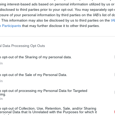
eing interest-based ads based on personal information utilized by us or
Cím: Müller M
disclosed to third parties prior to your opt-out. You may separately opt-
Nagyházi Galér
losure of your personal information by third parties on the IAB’s list of
1055 Budapest,
. This information may also be disclosed by us to third parties on the
IA
Telefon: +361 
Participants
that may further disclose it to other third parties.
Weboldal:
htt
Bemutatkozás: Magas színvonalú festmények és m
ékszerek, néprajzi tárgyak értékesítése és aukc
l Data Processing Opt Outs
értékbecslés. Árveréseinkre a tárgyfelvétel folyam
o opt-out of the Sharing of my personal data.
GALÉRIA TOVÁBBI MŰTÁRGYAI
In
o opt-out of the Sale of my Personal Data.
In
to opt-out of processing my Personal Data for Targeted
ing.
In
o opt-out of Collection, Use, Retention, Sale, and/or Sharing
ersonal Data that Is Unrelated with the Purposes for which it