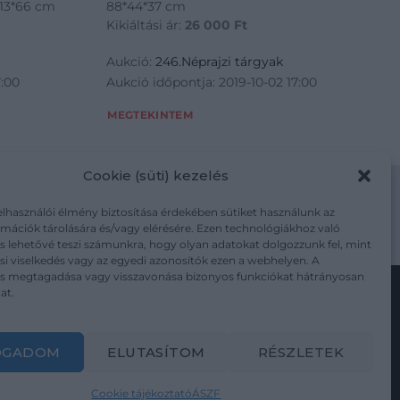
113*66 cm
88*44*37 cm
Kikiáltási ár:
26 000
Ft
Aukció:
246.Néprajzi tárgyak
7:00
Aukció időpontja: 2019-10-02 17:00
MEGTEKINTEM
Cookie (süti) kezelés
elhasználói élmény biztosítása érdekében sütiket használunk az
mációk tárolására és/vagy elérésére. Ezen technológiákhoz való
m/adatkezelesi-tajekoztato/
s lehetővé teszi számunkra, hogy olyan adatokat dolgozzunk fel, mint
i viselkedés vagy az egyedi azonosítók ezen a webhelyen. A
ás megtagadása vagy visszavonása bizonyos funkciókat hátrányosan
at.
Kövesse a műtárgy.com-ot
OGADOM
ELUTASÍTOM
RÉSZLETEK
Cookie tájékoztató
ÁSZF