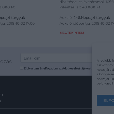
díszítéssel és évszámmal, 105*
8 000
Ft
Kikiáltási ár:
48 000
Ft
prajzi tárgyak
Aukció:
246.Néprajzi tárgyak
ja: 2019-10-02 17:00
Aukció időpontja: 2019-10-02 1
MEGTEKINTEM
kozás
A legjobb f
eszközinfor
Elolvastam és elfogadom az Adatkezelési tájékoztatót: mutargy.co
hozzájárulá
a böngészés
hozzájárul
befolyásolh
em
ELF
m