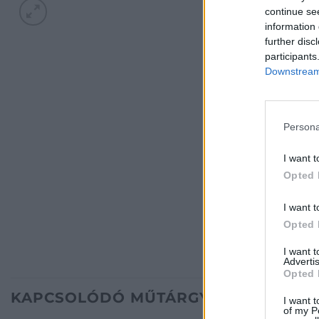
continue se
information 
further disc
participants
Downstream 
Persona
I want t
Opted 
I want t
Opted 
I want 
Advertis
Opted 
KAPCSOLÓDÓ MŰTÁRGYAK
I want t
of my P