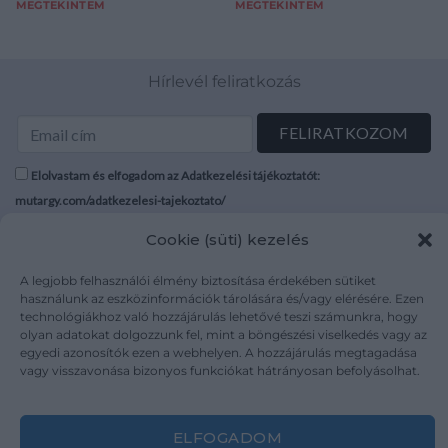
MEGTEKINTEM
MEGTEKINTEM
Hírlevél feliratkozás
Elolvastam és elfogadom az Adatkezelési tájékoztatót:
mutargy.com/adatkezelesi-tajekoztato/
Cookie (süti) kezelés
Rólunk
Áraink
Médiaajánlat
ÁSZF
A legjobb felhasználói élmény biztosítása érdekében sütiket
használunk az eszközinformációk tárolására és/vagy elérésére. Ezen
Karrier
Adatvédelem
technológiákhoz való hozzájárulás lehetővé teszi számunkra, hogy
Kapcsolat
Impresszum
olyan adatokat dolgozzunk fel, mint a böngészési viselkedés vagy az
egyedi azonosítók ezen a webhelyen. A hozzájárulás megtagadása
vagy visszavonása bizonyos funkciókat hátrányosan befolyásolhat.
Kövesse a műtárgy.com-ot
ELFOGADOM