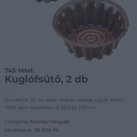
743. tétel:
Kuglófsütő, 2 db
Dunántúl, 20. sz. eleje, mázas cserép, egyik datált:
1928, apró sérülések, d: 25,5 és 27,5 cm
Kategória:
Néprajzi tárgyak
Kikiáltási ár:
28 000
Ft