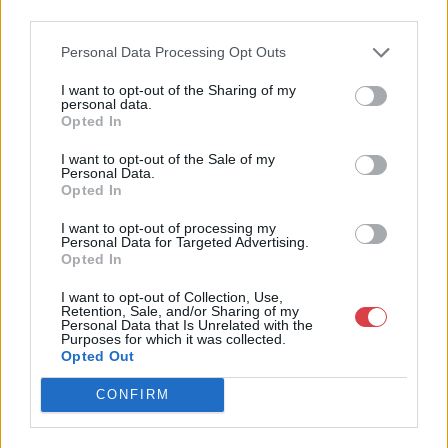
4756005
third parties.
Weboldal:
Personal Data Processing Opt Outs
http://www.nagyhazi.hu
Bemutatkozás: Magas színvonalú festmények és műtárgyak,
I want to opt-out of the Sharing of my
personal data.
bútorok, szőnyegek, üveg, porcelán és ezüst tárgyak, ékszerek,
Opted In
néprajzi tárgyak értékesítése és aukcionálása. Hagyatékok és
gyűjtemények árverezése. Ingyenes értékbecslés. Árveréseinkre
I want to opt-out of the Sale of my
a tárgyfelvétel folyamatos.
Personal Data.
Opted In
GALÉRIA TOVÁBBI MŰTÁRGYAI
I want to opt-out of processing my
Personal Data for Targeted Advertising.
Opted In
I want to opt-out of Collection, Use,
Retention, Sale, and/or Sharing of my
Personal Data that Is Unrelated with the
Purposes for which it was collected.
Opted Out
KAPCSOLÓDÓ MŰTÁRGYAK
CONFIRM