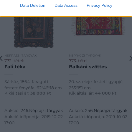
Data Deletion
Data Access
Privacy Policy
NÉPRAJZI TÁRGYAK
NÉPRAJZI TÁRGYAK
772. tétel:
773. tétel:
Fali téka
Balkáni szőttes
Sárköz, 1864, faragott,
20. sz. eleje, festett gyapjú,
festett fenyőfa, 62*46*18 cm
255*151 cm
Kikiáltási ár:
38 000
Ft
Kikiáltási ár:
44 000
Ft
Aukció:
246.Néprajzi tárgyak
Aukció:
246.Néprajzi tárgyak
Aukció időpontja: 2019-10-02
Aukció időpontja: 2019-10-02
17:00
17:00